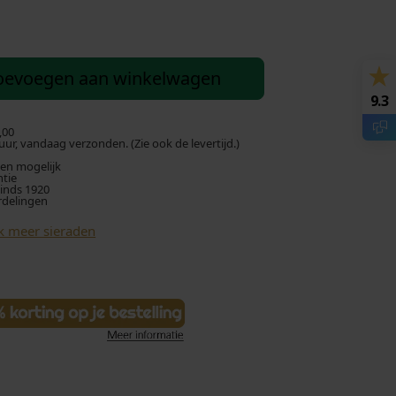
oevoegen aan winkelwagen
9.3
,00
ur, vandaag verzonden. (Zie ook de levertijd.)
len mogelijk
ntie
sinds 1920
rdelingen
k meer sieraden