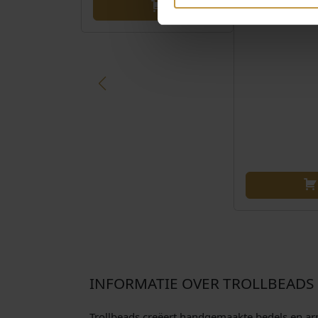
Direct leverbaa
INFORMATIE OVER TROLLBEADS
Trollbeads creëert handgemaakte bedels en arm