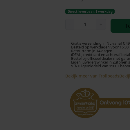
Direct leverbaar, 1 werkdag
T
-
+
T
r
o
l
Gratis verzending in NL vanaf € 49
l
Besteld op werkdagen voor 16:30 u
Retourtermijn 14 dagen
b
iDEAL, creditcard en achteraf beta
Bestel bij officieel dealer met gara
e
Eigen juwelierswinkel in Zutphen 
9.3/10 gemiddeld van 1500+ beoo
a
d
Bekijk meer van Trollbeads
Bekij
s
K
r
a
a
l
T
A