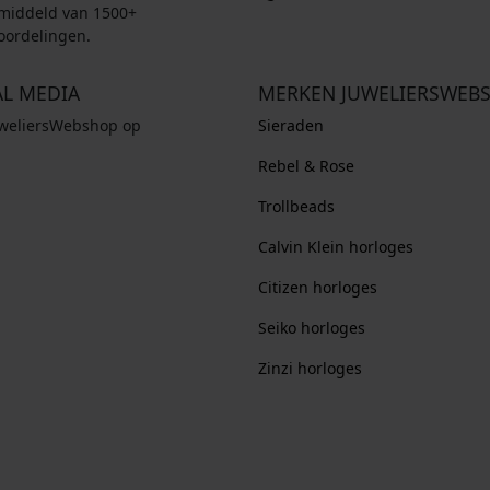
middeld van 1500+
oordelingen.
AL MEDIA
MERKEN JUWELIERSWEB
uweliersWebshop op
Sieraden
Rebel & Rose
Trollbeads
Calvin Klein horloges
Citizen horloges
Seiko horloges
Zinzi horloges