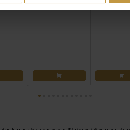
r, 1 werkdag
banden van zilver, goud en glas. Elk stuk vertelt een verhaal en