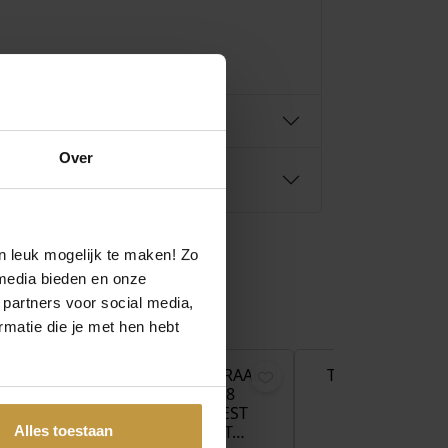
Over
n leuk mogelijk te maken! Zo
media bieden en onze
 partners voor social media,
€
149,00
€
59,00
matie die je met hen hebt
KRAAL
TROLLBEADS KRAAL
TROLLBEADS K
 TULP
TGLBE-30198
TGLBE-3019
ITIE
BLOEMENGEEST
BLOEMENKI
(SPECIAL EDIT…
(SPECIAL EDIT
Alles toestaan
 1 werkdag