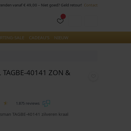
rzenden vanaf € 49,00 – Niet goed? Geld retour!
Contact
Cart
Account
RTING-SALE
CADEAU’S
NIEUW
 TAGBE-40141 ZON &
1.875 reviews
lisman TAGBE-40141 zilveren kraal