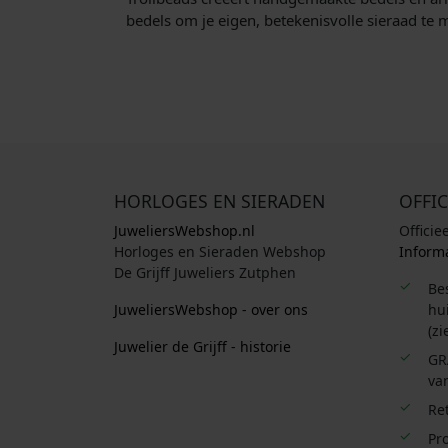
bedels om je eigen, betekenisvolle sieraad te 
HORLOGES EN SIERADEN
OFFIC
JuweliersWebshop.nl
Officie
Horloges en Sieraden Webshop
Informa
De Grijff Juweliers Zutphen
Be
JuweliersWebshop - over ons
hui
(zi
Juwelier de Grijff - historie
GR
van
Re
Pro