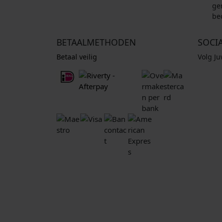
ge
be
BETAALMETHODEN
SOCI
Betaal veilig
Volg J