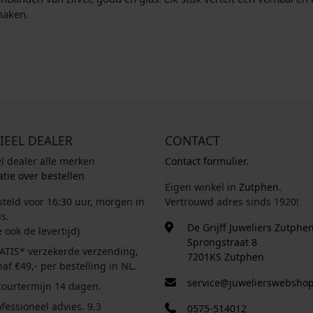
maken.
IEEL DEALER
CONTACT
el dealer alle merken
Contact formulier.
tie over bestellen
Eigen winkel in
Zutphen
.
steld voor 16:30 uur, morgen in
Vertrouwd adres sinds 1920!
s.
De Grijff Juweliers Zutphe
e ook de levertijd)
Sprongstraat 8
ATIS* verzekerde verzending,
7201KS Zutphen
af €49,- per bestelling in NL.
service@juwelierswebshop
tourtermijn 14 dagen.
fessioneel advies. 9.3
0575-514012