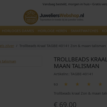
Vandaag besteld, morgen in huis • Gratis ve
HORLOGES DAMES
HORLOGE HEREN
SMARTWATCHES
KO
ls zilver
Trollbeads Kraal TAGBE-40141 Zon & maan talisman
TROLLBEADS KRAAL
MAAN TALISMAN
Artikelnr.: TAGBE-40141
9.3
Trollbeads kraal Zon & maan ta
€
69,00