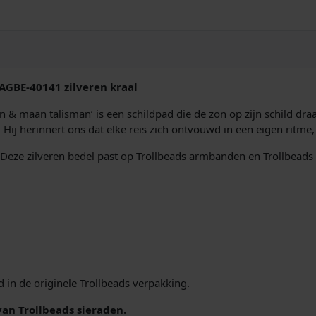
G
B
E
-
4
0
AGBE-40141 zilveren kraal
1
4
n & maan talisman’ is een schildpad die de zon op zijn schild dr
1
 Hij herinnert ons dat elke reis zich ontvouwd in een eigen ritme
Z
o
 Deze zilveren bedel past op Trollbeads armbanden en Trollbeads 
n
&
m
a
a
n
t
a
 in de originele Trollbeads verpakking.
l
van Trollbeads sieraden.
i