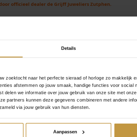
oor officieel dealer de Grijff Juweliers Zutphen.
s
m
a
n
a
a
n
Details
t
a
l
 zoektocht naar het perfecte sieraad of horloge zo makkelijk e
enties afstemmen op jouw smaak, handige functies voor social 
t delen we informatie over jouw gebruik van onze site met onze
MEER VAN TROLLBEADS
€
59,00
€
79,00
eze partners kunnen deze gegevens combineren met andere infor
zameld via jouw gebruik van hun diensten.
S KRAAL
TROLLBEADS KRAAL
TROLLBEADS 
30072
TAGBE-20023 KLOMPEN
11XXX-TULP
DAMS
LIMITED EDITIE
LIMITED ED
NPAND
Aanpassen
Direct leverbaar, 1 werkdag
Direct leverbaar,