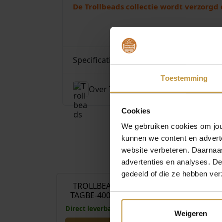
De Trollbeads collectie wordt verzorgd d
Specificaties
Toestemming
Over Trollbeads
Cookies
We gebruiken cookies om jouw
kunnen we content en advert
website verbeteren. Daarnaas
€
89,00
advertenties en analyses. D
gedeeld of die ze hebben ver
TROLLBEADS KRAAL
TROLLBEAD
TAGBE-40011 MOLEN
TAGBE-
AMSTER
Direct leverbaar, 1 werkdag
GRACHTE
Weigeren