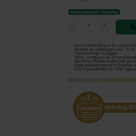
Direct leverbaar, 1 werkdag
T
-
+
T
r
o
l
Gratis verzending in NL vanaf € 49
l
Besteld op werkdagen voor 16:30 u
Retourtermijn 14 dagen
b
iDEAL, creditcard en achteraf beta
Bestel bij officieel dealer met gara
e
Eigen juwelierswinkel in Zutphen 
9.3/10 gemiddeld van 1500+ beoo
a
d
Bekijk meer van Trollbeads
Bekij
s
k
r
a
a
l
T
G