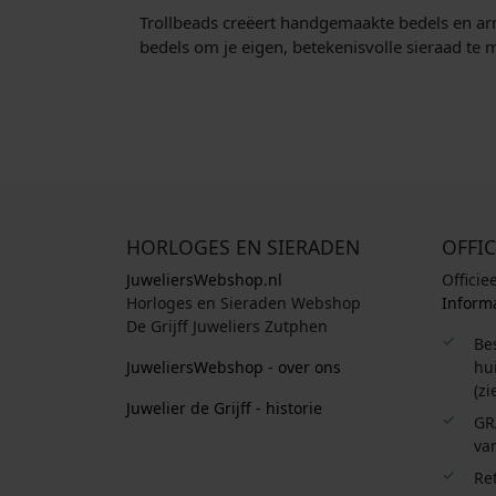
Trollbeads creëert handgemaakte bedels en arm
bedels om je eigen, betekenisvolle sieraad te 
HORLOGES EN SIERADEN
OFFIC
JuweliersWebshop.nl
Officie
Horloges en Sieraden Webshop
Informa
De Grijff Juweliers Zutphen
Be
JuweliersWebshop - over ons
hui
(zi
Juwelier de Grijff - historie
GR
van
Re