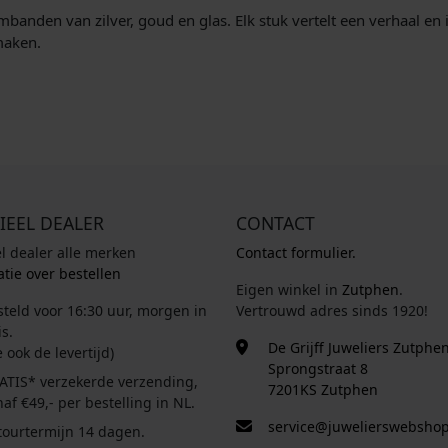
banden van zilver, goud en glas. Elk stuk vertelt een verhaal en
maken.
IEEL DEALER
CONTACT
el dealer alle merken
Contact formulier.
tie over bestellen
Eigen winkel in
Zutphen
.
steld voor 16:30 uur, morgen in
Vertrouwd adres sinds 1920!
s.
De Grijff Juweliers Zutphe
e ook de levertijd)
Sprongstraat 8
ATIS* verzekerde verzending,
7201KS Zutphen
af €49,- per bestelling in NL.
service@juwelierswebshop
tourtermijn 14 dagen.