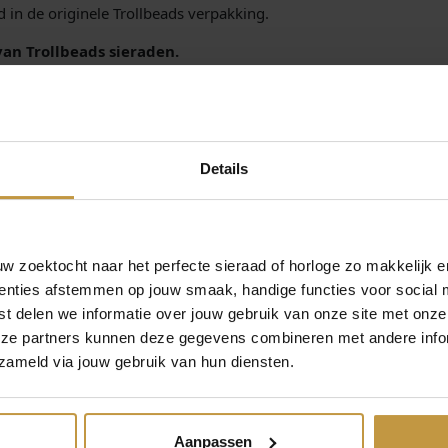
 in de originele Trollbeads verpakking.
h
e
van Trollbeads sieraden.
i
oor officieel dealer de Grijff Juweliers Zutphen.
d
(
S
p
e
Details
c
i
a
l
 zoektocht naar het perfecte sieraad of horloge zo makkelijk e
E
enties afstemmen op jouw smaak, handige functies voor social 
d
t delen we informatie over jouw gebruik van onze site met onze
i
MEER VAN TROLLBEADS
eze partners kunnen deze gegevens combineren met andere infor
t
€
59,00
€
79,00
zameld via jouw gebruik van hun diensten.
i
o
S KRAAL
TROLLBEADS KRAAL
TROLLBEADS 
n
30072
TAGBE-20023 KLOMPEN
11XXX-TULP
)
DAMS
LIMITED EDITIE
LIMITED ED
Aanpassen