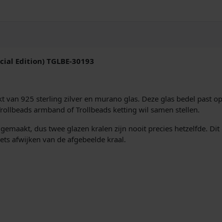
L
B
E
-
3
0
ecial Edition) TGLBE-30193
1
9
3
L
 van 925 sterling zilver en murano glas. Deze glas bedel past o
u
e Trollbeads armband of Trollbeads ketting wil samen stellen.
c
emaakt, dus twee glazen kralen zijn nooit precies hetzelfde. Dit 
h
iets afwijken van de afgebeelde kraal.
t
v
a
n
v
r
i
j