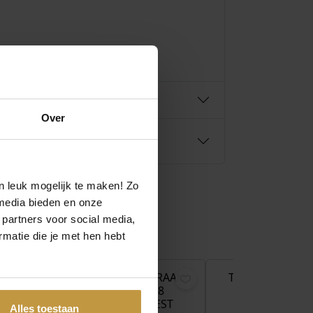
Over
n leuk mogelijk te maken! Zo
media bieden en onze
 partners voor social media,
matie die je met hen hebt
€
149,00
€
59,00
KRAAL
TROLLBEADS KRAAL
TROLLBEADS K
 TULP
TGLBE-30198
TGLBE-3019
ITIE
BLOEMENGEEST
BLOEMENKI
Alles toestaan