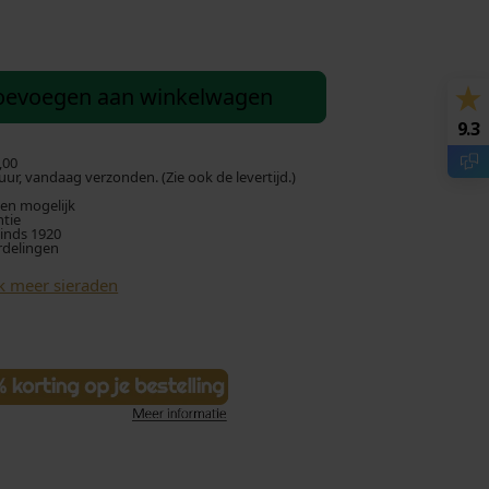
oevoegen aan winkelwagen
9.3
,00
ur, vandaag verzonden. (Zie ook de levertijd.)
len mogelijk
ntie
sinds 1920
rdelingen
k meer sieraden