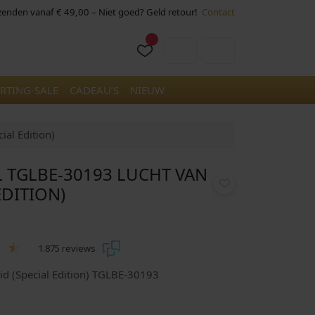
rzenden vanaf € 49,00 – Niet goed? Geld retour!
Contact
Cart
Account
RTING-SALE
CADEAU’S
NIEUW
ial Edition)
 TGLBE-30193 LUCHT VAN
EDITION)
1.875 reviews
eid (Special Edition) TGLBE-30193