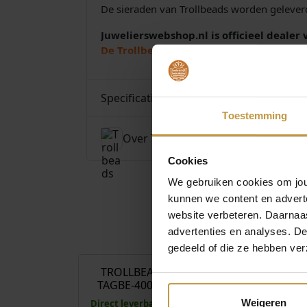
De sieraden van Trollbeads worden geleverd
Juwelierswebshop.nl is officieel dealer 
De Trollbeads collectie wordt verzorgd d
Specificaties
Toestemming
Over Trollbeads
Cookies
We gebruiken cookies om jouw
kunnen we content en advert
website verbeteren. Daarnaas
advertenties en analyses. D
€
89,00
gedeeld of die ze hebben ver
TROLLBEADS KRAAL
TROLLBEAD
TAGBE-40011 MOLEN
TAGBE-
AMSTER
Weigeren
Direct leverbaar, 1 werkdag