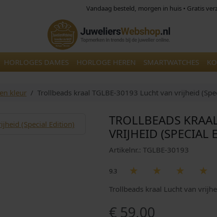
Vandaag besteld, morgen in huis • Gratis ve
HORLOGES DAMES
HORLOGE HEREN
SMARTWATCHES
KO
len kleur
Trollbeads kraal TGLBE-30193 Lucht van vrijheid (Spec
TROLLBEADS KRAAL
VRIJHEID (SPECIAL 
Artikelnr.: TGLBE-30193
9.3
Trollbeads kraal Lucht van vrijh
€
59,00