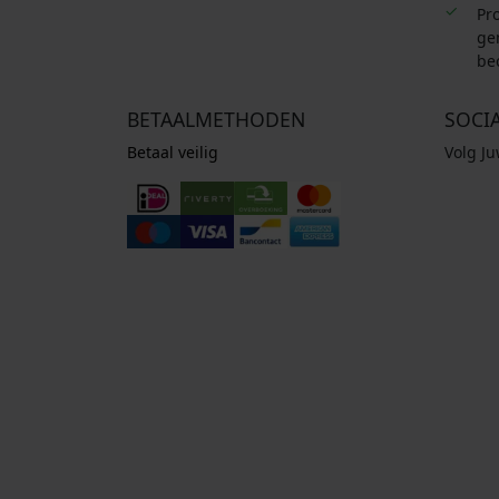
Pro
ge
be
BETAALMETHODEN
SOCI
Betaal veilig
Volg J