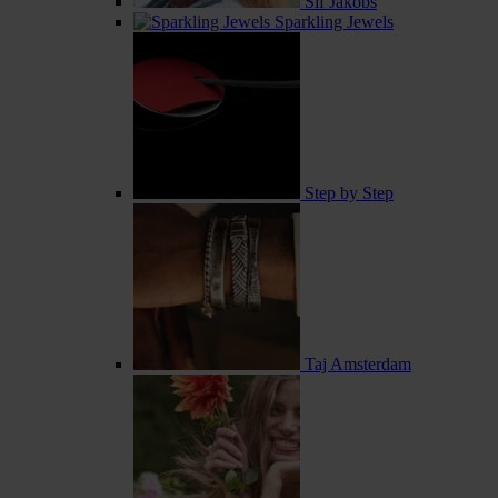
Sif Jakobs
Sparkling Jewels
Step by Step
Taj Amsterdam