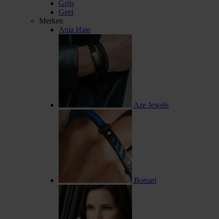
Grijs
Geel
Merken
Ania Haie
Aze Jewels
Borsari