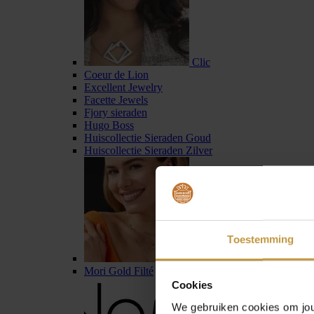
Clic
Coeur de Lion
Excellent Jewelry
Facette Jewels
Fjory sieraden
Hugo Boss
Huiscollectie Sieraden Goud
Huiscollectie Sieraden Zilver
Toestemming
Jackie Gold
Mori Gold Filté
Cookies
We gebruiken cookies om jouw