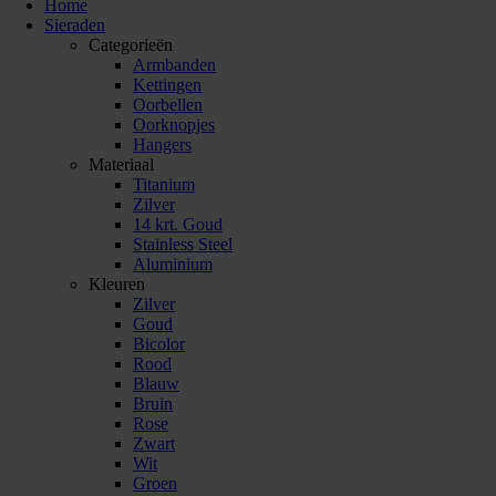
Home
Sieraden
Categorieën
Armbanden
Kettingen
Oorbellen
Oorknopjes
Hangers
Materiaal
Titanium
Zilver
14 krt. Goud
Stainless Steel
Aluminium
Kleuren
Zilver
Goud
Bicolor
Rood
Blauw
Bruin
Rose
Zwart
Wit
Groen