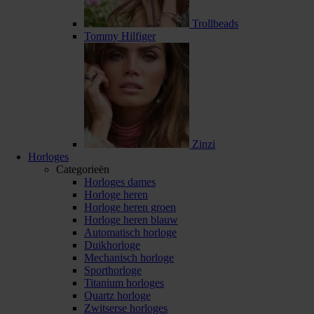
Trollbeads
Tommy Hilfiger
Zinzi
Horloges
Categorieën
Horloges dames
Horloge heren
Horloge heren groen
Horloge heren blauw
Automatisch horloge
Duikhorloge
Mechanisch horloge
Sporthorloge
Titanium horloges
Quartz horloge
Zwitserse horloges