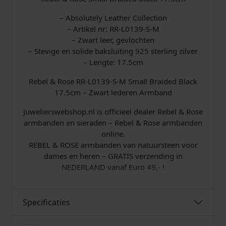
a
0
9
-
– Absolutely Leather Collection
s
.
S
– Artikel nr: RR-L0139-S-M
-
– Zwart leer, gevlochten
:
M
– Stevige en solide baksluiting 925 sterling zilver
A
– Lengte: 17.5cm
€
r
Rebel & Rose RR-L0139-S-M Small Braided Black
m
17.5cm – Zwart lederen Armband
b
a
1
Juwelierswebshop.nl is officieel dealer Rebel & Rose
n
armbanden en sieraden – Rebel & Rose armbanden
d
2
online.
1
REBEL & ROSE armbanden van natuursteen voor
7
9
dames en heren – GRATIS verzending in
,
NEDERLAND vanaf Euro 49,- !
5
,
c
0
m
Specificaties
a
0
a
n