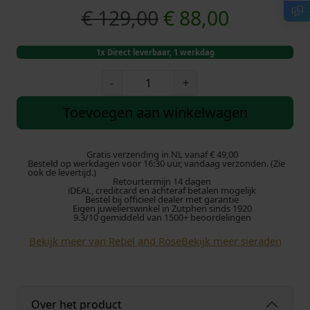
O
H
€
129,00
€
88,00
o
u
1x Direct leverbaar, 1 werkdag
r
i
R
-
+
e
s
d
b
Toevoegen aan winkelwagen
e
p
i
l
a
Gratis verzending in NL vanaf € 49,00
r
g
Besteld op werkdagen voor 16:30 uur, vandaag verzonden. (Zie
n
ook de levertijd.)
Retourtermijn 14 dagen
d
o
e
iDEAL, creditcard en achteraf betalen mogelijk
R
Bestel bij officieel dealer met garantie
Eigen juwelierswinkel in Zutphen sinds 1920
o
n
p
9.3/10 gemiddeld van 1500+ beoordelingen
s
Bekijk meer van Rebel and Rose
Bekijk meer sieraden
k
r
e
S
e
i
m
a
l
j
Over het product
l