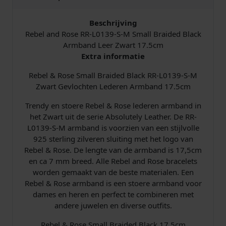
l
i
s
B
Beschrijving
r
Rebel and Rose RR-L0139-S-M Small Braided Black
j
i
a
Armband Leer Zwart 17.5cm
i
Extra informatie
k
s
d
e
Rebel & Rose Small Braided Black RR-L0139-S-M
e
:
d
Zwart Gevlochten Lederen Armband 17.5cm
B
p
€
Trendy en stoere Rebel & Rose lederen armband in
l
het Zwart uit de serie Absolutely Leather. De RR-
a
r
L0139-S-M armband is voorzien van een stijlvolle
c
925 sterling zilveren sluiting met het logo van
k
i
8
Rebel & Rose. De lengte van de armband is 17,5cm
R
en ca 7 mm breed. Alle Rebel and Rose bracelets
R
j
8
worden gemaakt van de beste materialen. Een
-
Rebel & Rose armband is een stoere armband voor
s
,
L
dames en heren en perfect te combineren met
0
andere juwelen en diverse outfits.
w
0
1
3
Rebel & Rose Small Braided Black 17.5cm