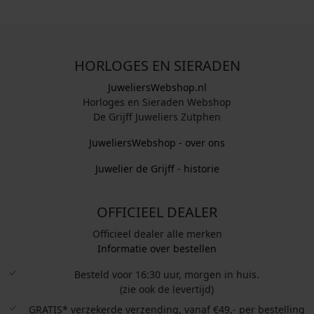
:
.
:
€
€
HORLOGES EN SIERADEN
2
1
3
2
JuweliersWebshop.nl
9
9
Horloges en Sieraden Webshop
,
,
De Grijff Juweliers Zutphen
0
0
JuweliersWebshop - over ons
0
0
.
.
Juwelier de Grijff - historie
OFFICIEEL DEALER
Officieel dealer alle merken
Informatie over bestellen
Besteld voor 16:30 uur, morgen in huis.
(zie ook de levertijd)
GRATIS* verzekerde verzending, vanaf €49,- per bestelling