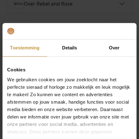
Over Rebel and Rose
.
t
a
l
MEER VAN REBEL AND ROSE
Toestemming
Details
Over
Aanbieding!
Aanbieding!
Cookies
We gebruiken cookies om jouw zoektocht naar het
perfecte sieraad of horloge zo makkelijk en leuk mogelijk
te maken! Zo kunnen we content en advertenties
afstemmen op jouw smaak, handige functies voor social
media bieden en onze website verbeteren. Daarnaast
O
H
O
H
€
239,00
€
178,00
€
129,00
€
88,00
delen we informatie over jouw gebruik van onze site met
o
u
o
u
onze partners voor social media, advertenties en
r
i
r
i
REBEL AND ROSE
REBEL AND ROSE
analyses. Deze partners kunnen deze gegevens
TWISTED 925
SMALL BRAIDED
s
d
s
d