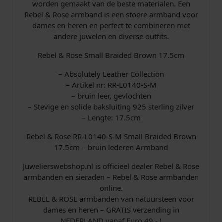
worden gemaakt van de beste materialen. Een
-
Rebel & Rose armband is een stoere armband voor
s
,
L
dames en heren en perfect te combineren met
0
andere juwelen en diverse outfits.
w
0
1
4
Rebel & Rose Small Braided Brown 17.5cm
a
0
0
-
– Absolutely Leather Collection
s
.
S
– Artikel nr: RR-L0140-S-M
-
– bruin leer, gevlochten
:
M
– Stevige en solide baksluiting 925 sterling zilver
A
– Lengte: 17.5cm
€
r
Rebel & Rose RR-L0140-S-M Small Braided Brown
m
17.5cm – bruin lederen Armband
b
a
1
Juwelierswebshop.nl is officieel dealer Rebel & Rose
n
armbanden en sieraden – Rebel & Rose armbanden
d
2
online.
1
REBEL & ROSE armbanden van natuursteen voor
7
9
dames en heren – GRATIS verzending in
,
NEDERLAND vanaf Euro 49,- !