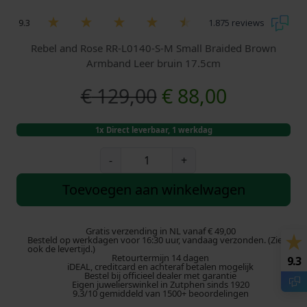
9.3
1.875 reviews
Rebel and Rose RR-L0140-S-M Small Braided Brown
Armband Leer bruin 17.5cm
O
H
€
129,00
€
88,00
o
u
1x Direct leverbaar, 1 werkdag
r
i
R
-
+
e
s
d
b
Toevoegen aan winkelwagen
e
p
i
l
a
Gratis verzending in NL vanaf € 49,00
r
g
Besteld op werkdagen voor 16:30 uur, vandaag verzonden. (Zie
n
ook de levertijd.)
Retourtermijn 14 dagen
d
9.3
o
e
iDEAL, creditcard en achteraf betalen mogelijk
R
Bestel bij officieel dealer met garantie
Eigen juwelierswinkel in Zutphen sinds 1920
o
n
p
9.3/10 gemiddeld van 1500+ beoordelingen
s