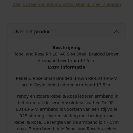
Bekijk meer van Rebel and Rose
Bekijk meer sieraden
k
r
e
S
e
i
m
a
l
j
Over het product
l
l
i
s
B
Beschrijving
r
Rebel and Rose RR-L0140-S-M Small Braided Brown
j
i
a
Armband Leer bruin 17.5cm
i
Extra informatie
k
s
d
e
Rebel & Rose Small Braided Brown RR-L0140-S-M
e
:
d
bruin Gevlochten Lederen Armband 17.5cm
B
p
€
Trendy en stoere Rebel & Rose lederen armband in
r
het bruin uit de serie Absolutely Leather. De RR-
o
r
L0140-S-M armband is voorzien van een stijlvolle
w
925 sterling zilveren sluiting met het logo van
n
i
8
Rebel & Rose. De lengte van de armband is 17,5cm
R
en ca 7 mm breed. Alle Rebel and Rose bracelets
R
j
8