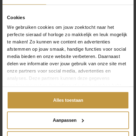
k
r
k
r
e
i
e
i
Cookies
l
j
l
j
i
s
i
s
We gebruiken cookies om jouw zoektocht naar het
j
i
j
i
perfecte sieraad of horloge zo makkelijk en leuk mogelijk
k
s
k
s
te maken! Zo kunnen we content en advertenties
e
:
e
:
afstemmen op jouw smaak, handige functies voor social
p
€
p
€
media bieden en onze website verbeteren. Daarnaast
r
r
delen we informatie over jouw gebruik van onze site met
i
1
i
8
onze partners voor social media, advertenties en
j
7
j
8
analyses. Deze partners kunnen deze gegevens
s
8
s
,
combineren met andere informatie die je met hen hebt
w
,
w
0
gedeeld of die ze hebben verzameld via jouw gebruik van
a
0
a
0
hun diensten.
Alles toestaan
s
0
s
.
INFORMATIE OVER REBEL AND ROSE
:
.
:
Aanpassen
€
€
Rebel and Rose combineert stoere materialen met
verfijnde details. De sieraden zijn handgemaakt van leer,