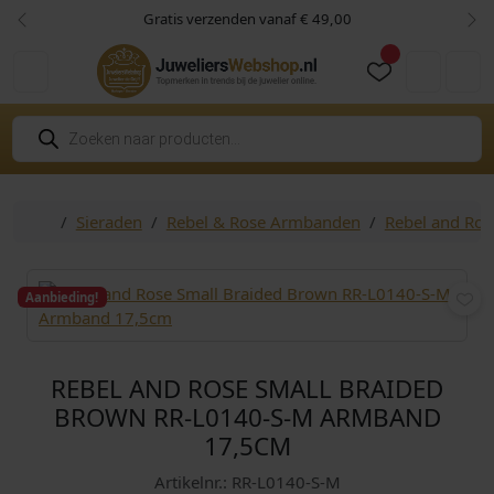
Skip to content
Skip to footer
Gratis verzenden vanaf € 49,00
Vorige
Vol
Cart
Account
P
r
o
d
u
c
Home
Sieraden
Rebel & Rose Armbanden
Rebel and Ro
t
e
n
z
o
Aanbieding!
e
k
e
n
REBEL AND ROSE SMALL BRAIDED
BROWN RR-L0140-S-M ARMBAND
17,5CM
Artikelnr.: RR-L0140-S-M