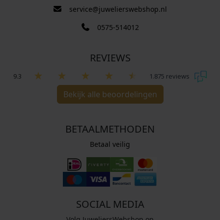
service@juwelierswebshop.nl
0575-514012
REVIEWS
9.3
1.875 reviews
Bekijk alle beoordelingen
BETAALMETHODEN
Betaal veilig
SOCIAL MEDIA
Volg JuweliersWebshop op