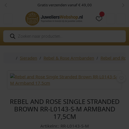
Skip to content
Skip to footer
Gratis verzenden vanaf € 49,00
Vorige
Vol
Cart
Account
P
r
o
d
u
c
Home
Sieraden
Rebel & Rose Armbanden
Rebel and Ro
t
e
n
z
o
e
k
e
n
REBEL AND ROSE SINGLE STRANDED
BROWN RR-L0143-S-M ARMBAND
17,5CM
Artikelnr.: RR-L0143-S-M