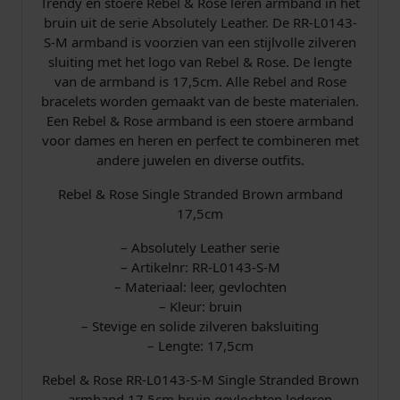
Trendy en stoere Rebel & Rose leren armband in het
R
bruin uit de serie Absolutely Leather. De RR-L0143-
R
S-M armband is voorzien van een stijlvolle zilveren
-
sluiting met het logo van Rebel & Rose. De lengte
L
van de armband is 17,5cm. Alle Rebel and Rose
0
bracelets worden gemaakt van de beste materialen.
1
Een Rebel & Rose armband is een stoere armband
4
voor dames en heren en perfect te combineren met
3
andere juwelen en diverse outfits.
-
S
Rebel & Rose Single Stranded Brown armband
-
17,5cm
M
A
– Absolutely Leather serie
r
– Artikelnr: RR-L0143-S-M
m
– Materiaal: leer, gevlochten
b
– Kleur: bruin
a
– Stevige en solide zilveren baksluiting
n
– Lengte: 17,5cm
d
Rebel & Rose RR-L0143-S-M Single Stranded Brown
1
armband 17,5cm bruin gevlochten lederen