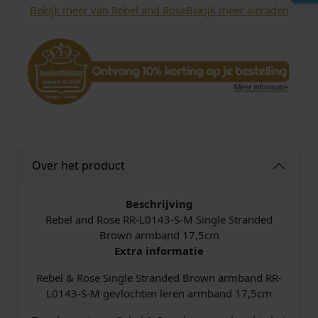
Bekijk meer van Rebel and Rose
Bekijk meer sieraden
e
S
i
n
g
l
e
S
t
r
Over het product
a
n
d
Beschrijving
e
Rebel and Rose RR-L0143-S-M Single Stranded
d
Brown armband 17,5cm
B
Extra informatie
r
Rebel & Rose Single Stranded Brown armband RR-
o
L0143-S-M gevlochten leren armband 17,5cm
w
n