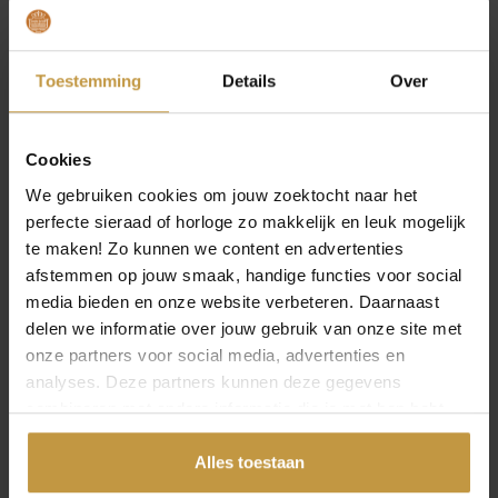
o
u
o
u
r
i
r
i
REBEL AND ROSE
REBEL AND ROSE
Aanbieding!
Aanbieding!
TWISTED 925
SMALL BRAIDED
s
d
s
d
Toestemming
Details
Over
ANTHRACITE RR-
ANTHRACITE RR-
p
i
p
i
L0154-S-L ARMB…
L0152-S-M AR…
r
g
r
g
1x Direct leverbaar, 1
1x Direct leverbaar, 1
o
e
o
e
Cookies
werkdag
werkdag
n
p
n
p
We gebruiken cookies om jouw zoektocht naar het
k
r
k
r
perfecte sieraad of horloge zo makkelijk en leuk mogelijk
e
i
e
i
te maken! Zo kunnen we content en advertenties
l
j
l
j
afstemmen op jouw smaak, handige functies voor social
i
s
i
s
media bieden en onze website verbeteren. Daarnaast
j
i
j
i
delen we informatie over jouw gebruik van onze site met
k
s
k
s
onze partners voor social media, advertenties en
e
:
e
:
analyses. Deze partners kunnen deze gegevens
p
€
p
€
combineren met andere informatie die je met hen hebt
r
r
gedeeld of die ze hebben verzameld via jouw gebruik van
i
1
i
8
hun diensten.
Alles toestaan
j
7
j
8