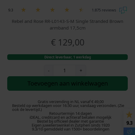
9.3
1.875 reviews
Rebel and Rose RR-L0143-S-M Single Stranded Brown
armband 17,5cm
€
129,00
Direct leverbaar, 1 werkdag
R
-
+
e
b
Toevoegen aan winkelwagen
e
l
a
Gratis verzending in NL vanaf € 49,00
Besteld op werkdagen voor 16:30 uur, vandaag verzonden. (Zie
n
ook de levertijd.)
Retourtermijn 14 dagen
d
iDEAL, creditcard en achteraf betalen mogelijk
R
Bestel bij officieel dealer met garantie
9.3
Eigen juwelierswinkel in Zutphen sinds 1920
o
9.3/10 gemiddeld van 1500+ beoordelingen
s