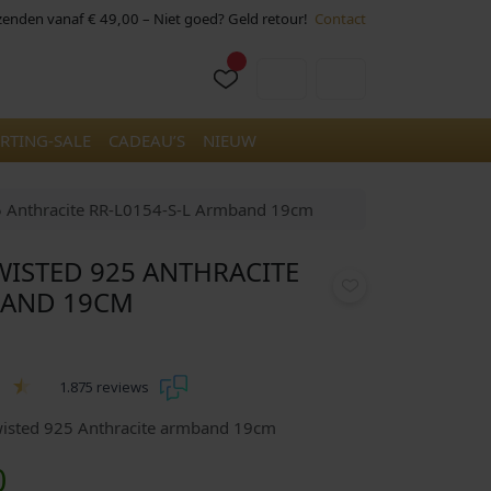
rzenden vanaf € 49,00 – Niet goed? Geld retour!
Contact
Cart
Account
RTING-SALE
CADEAU’S
NIEUW
5 Anthracite RR-L0154-S-L Armband 19cm
WISTED 925 ANTHRACITE
BAND 19CM
1.875 reviews
wisted 925 Anthracite armband 19cm
H
0