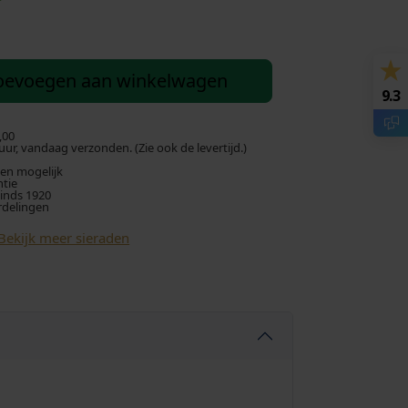
u
i
oevoegen aan winkelwagen
9.3
d
i
,00
ur, vandaag verzonden. (Zie ook de levertijd.)
len mogelijk
g
ntie
sinds 1920
rdelingen
e
Bekijk meer sieraden
p
r
i
j