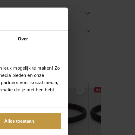
0
.
Over
n leuk mogelijk te maken! Zo
media bieden en onze
 partners voor social media,
matie die je met hen hebt
Aanbieding!
Aanbieding!
Alles toestaan