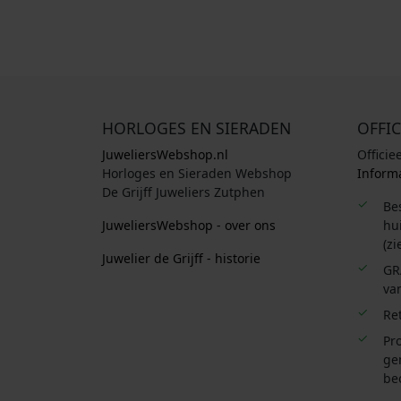
s
,
w
0
a
0
s
.
:
€
HORLOGES EN SIERADEN
OFFIC
JuweliersWebshop.nl
Officie
1
Horloges en Sieraden Webshop
Informa
2
De Grijff Juweliers Zutphen
Be
9
JuweliersWebshop - over ons
hui
,
(zi
0
Juwelier de Grijff - historie
GR
0
van
.
Re
Pro
ge
be