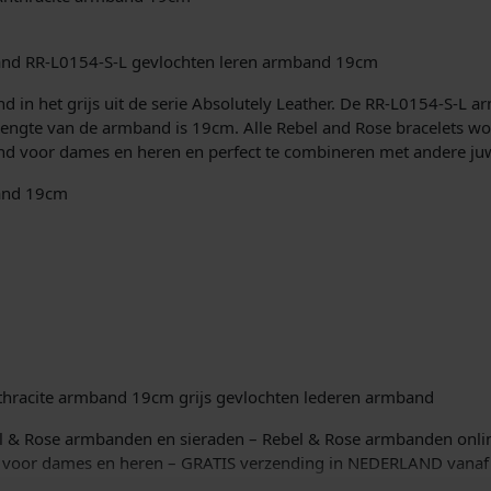
i
e
d
j
9
and RR-L0154-S-L gevlochten leren armband 19cm
2
k
5
 in het grijs uit de serie Absolutely Leather. De RR-L0154-S-L arm
A
 lengte van de armband is 19cm. Alle Rebel and Rose bracelets w
e
n
d voor dames en heren en perfect te combineren met andere juwe
t
p
band 19cm
h
r
r
a
c
i
i
t
j
e
s
R
R
thracite armband 19cm grijs gevlochten lederen armband
w
-
L
bel & Rose armbanden en sieraden – Rebel & Rose armbanden onli
a
0
voor dames en heren – GRATIS verzending in NEDERLAND vanaf E
1