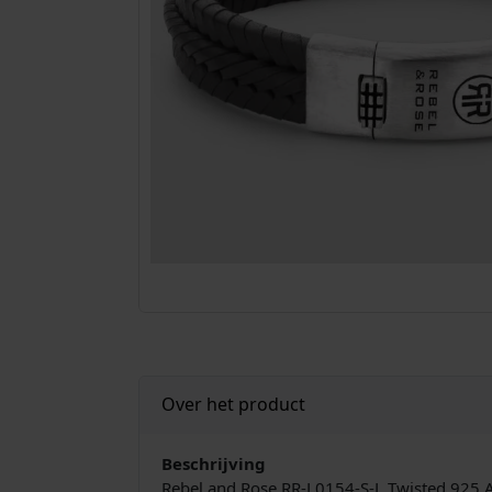
Over het product
Beschrijving
Rebel and Rose RR-L0154-S-L Twisted 925