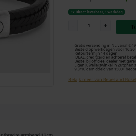
o
1x Direct leverbaar, 1 werkdag
r
R
-
+
T
e
s
b
e
p
Gratis verzending in NL vanaf € 49
l
Besteld op werkdagen voor 16:30 u
Retourtermijn 14 dagen
a
iDEAL, creditcard en achteraf beta
r
Bestel bij officieel dealer met gara
n
Eigen juwelierswinkel in Zutphen 
9.3/10 gemiddeld van 1500+ beoo
d
o
R
Bekijk meer van Rebel and Rose
o
n
s
k
e
T
e
w
i
l
s
t
 Anthracite armband 19cm