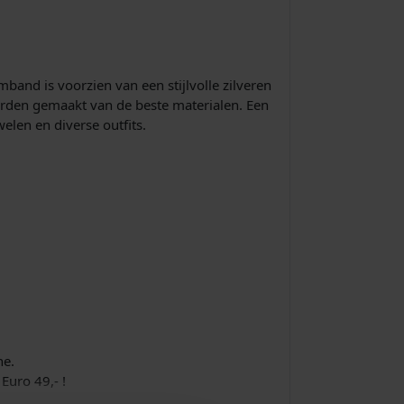
s
i
s
band is voorzien van een stijlvolle zilveren
orden gemaakt van de beste materialen. Een
:
len en diverse outfits.
€
1
7
8
,
ne.
0
uro 49,- !