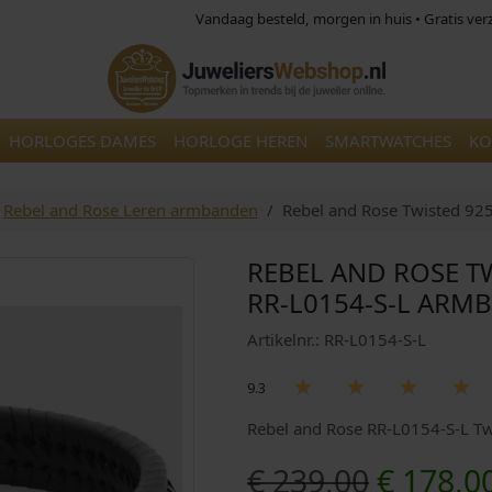
Vandaag besteld, morgen in huis • Gratis ve
HORLOGES DAMES
HORLOGE HEREN
SMARTWATCHES
KO
Rebel and Rose Leren armbanden
Rebel and Rose Twisted 92
REBEL AND ROSE T
RR-L0154-S-L ARM
Artikelnr.: RR-L0154-S-L
9.3
Rebel and Rose RR-L0154-S-L T
O
€
239,00
€
178,0