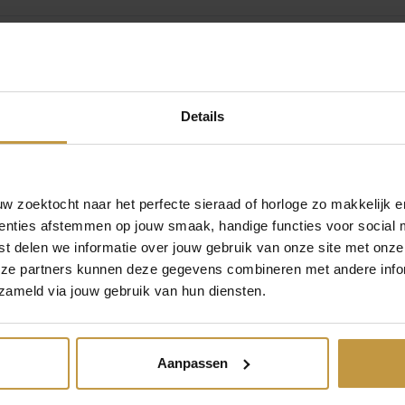
s
5
4
:
-
S
€
-
L
Details
A
r
2
m
b
3
 zoektocht naar het perfecte sieraad of horloge zo makkelijk e
a
MEER VAN REBEL AND ROSE
enties afstemmen op jouw smaak, handige functies voor social 
n
9
t delen we informatie over jouw gebruik van onze site met onze
d
eze partners kunnen deze gegevens combineren met andere infor
Aanbieding!
1
,
9
zameld via jouw gebruik van hun diensten.
0
c
m
0
a
Aanpassen
a
.
n