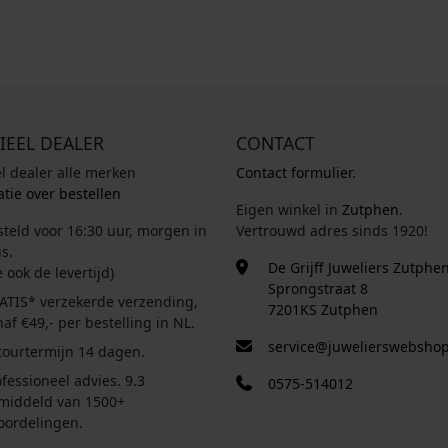
s
,
s
,
w
0
w
0
a
0
a
0
s
.
s
.
:
:
€
€
IEEL DEALER
CONTACT
el dealer alle merken
Contact formulier.
1
1
tie over bestellen
Eigen winkel in
Zutphen
.
2
2
steld voor 16:30 uur, morgen in
Vertrouwd adres sinds 1920!
9
9
s.
,
,
De Grijff Juweliers Zutphe
e ook de levertijd)
0
0
Sprongstraat 8
ATIS* verzekerde verzending,
0
0
7201KS Zutphen
af €49,- per bestelling in NL.
.
.
service@juwelierswebshop
tourtermijn 14 dagen.
fessioneel advies. 9.3
0575-514012
middeld van 1500+
oordelingen.