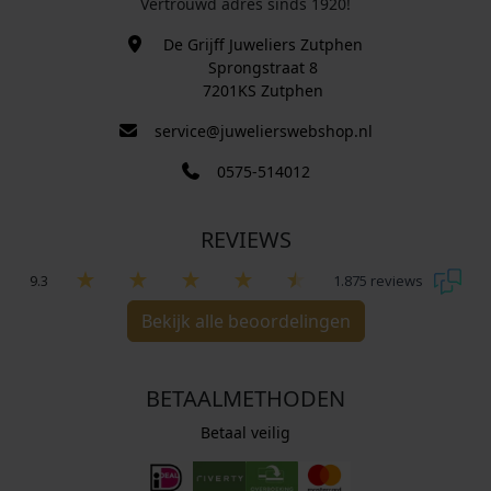
Vertrouwd adres sinds 1920!
De Grijff Juweliers Zutphen
Sprongstraat 8
7201KS Zutphen
service@juwelierswebshop.nl
0575-514012
REVIEWS
9.3
1.875 reviews
Bekijk alle beoordelingen
BETAALMETHODEN
Betaal veilig