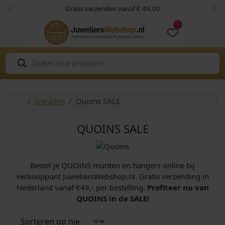
Skip to content
Skip to footer
Gratis verzenden vanaf € 49,00
Vorige
Vol
Cart
Account
P
r
o
d
u
c
Home
Sieraden
Quoins SALE
t
e
n
z
QUOINS SALE
o
e
k
e
n
Bestel je QUOINS munten en hangers online bij
verkooppunt JuweliersWebshop.nl. Gratis verzending in
Nederland vanaf €49,- per bestelling.
Profiteer nu van
QUOINS in de SALE!