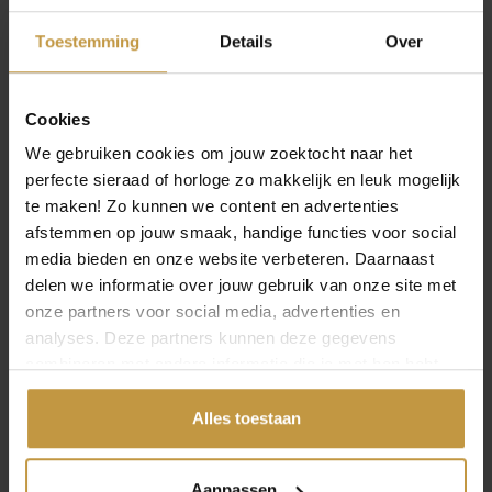
QUOINS MUNT VERVANGEN
Toestemming
Details
Over
Uitleg voor het vervangen van een Quoins munt:
Stap 1 Open de hanger aan de bovenkant door een
Cookies
simpele twistbeweging aan de Q-sluiting
We gebruiken cookies om jouw zoektocht naar het
Stap 2 Klap de hanger open
perfecte sieraad of horloge zo makkelijk en leuk mogelijk
te maken! Zo kunnen we content en advertenties
Stap 3 Plaats je favoriete Quoins munt in de hanger
afstemmen op jouw smaak, handige functies voor social
Stap 4 Sluit de hanger aan de Q-sluiting bovenaan en rijg
media bieden en onze website verbeteren. Daarnaast
een Quoins ketting horizontaal door het oog van de Q.
delen we informatie over jouw gebruik van onze site met
onze partners voor social media, advertenties en
OPEN FILTER
analyses. Deze partners kunnen deze gegevens
OP ZOEK NAAR SIERADEN ONLINE?
combineren met andere informatie die je met hen hebt
gedeeld of die ze hebben verzameld via jouw gebruik van
Ben je op zoek naar meer sieraden? Bekijk dan zeker ook
hun diensten.
Alles toestaan
onze pagina met bekende merken
sieraden
. Wij hebben
zilveren sieraden, gouden sieraden en sieraden gemaakt
van edelstaal of titanium. Sieraden online bij
Aanpassen