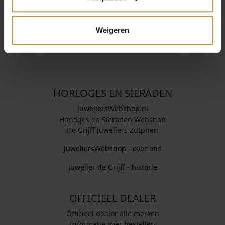
Meer modellen tonen
Weigeren
HORLOGES EN SIERADEN
JuweliersWebshop.nl
Horloges en Sieraden Webshop
De Grijff Juweliers Zutphen
JuweliersWebshop - over ons
Juwelier de Grijff - historie
OFFICIEEL DEALER
Officieel dealer alle merken
Informatie over bestellen