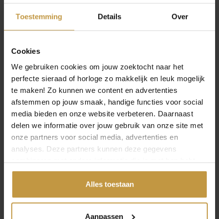
Toestemming
Details
Over
AZE JUNIOR DINGHY
AZE JUNIOR DINGHY
ARMBAND 16,5CM AJ-
ARMBAND 15 CM AJ-
BT402-A-165
BT402-A-150
Cookies
Direct leverbaar, 1
Direct leverbaar, 1
werkdag
werkdag
We gebruiken cookies om jouw zoektocht naar het
perfecte sieraad of horloge zo makkelijk en leuk mogelijk
te maken! Zo kunnen we content en advertenties
€
49,90
afstemmen op jouw smaak, handige functies voor social
media bieden en onze website verbeteren. Daarnaast
AZE JEWELS COMBI
delen we informatie over jouw gebruik van onze site met
STRING TRIVER BLACK
onze partners voor social media, advertenties en
GREY ARMBAND
OPEN FILTER
19,5C…
analyses. Deze partners kunnen deze gegevens
combineren met andere informatie die je met hen hebt
Direct leverbaar, 1
werkdag
gedeeld of die ze hebben verzameld via jouw gebruik van
hun diensten.
Alles toestaan
Aanpassen