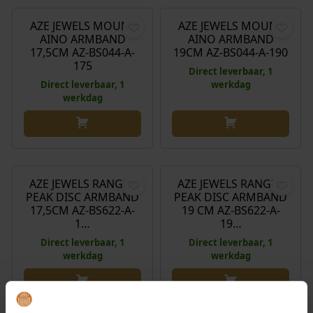
AZE JEWELS MOUNT
AZE JEWELS MOUNT
AINO ARMBAND
AINO ARMBAND
17,5CM AZ-BS044-A-
19CM AZ-BS044-A-190
175
Direct leverbaar, 1
Direct leverbaar, 1
werkdag
werkdag
€
49,90
€
49,90
AZE JEWELS RANGER
AZE JEWELS RANGER
PEAK DISC ARMBAND
PEAK DISC ARMBAND
17,5CM AZ-BS622-A-
19 CM AZ-BS622-A-
1…
19…
Direct leverbaar, 1
Direct leverbaar, 1
werkdag
werkdag
€
34,90
€
34,90