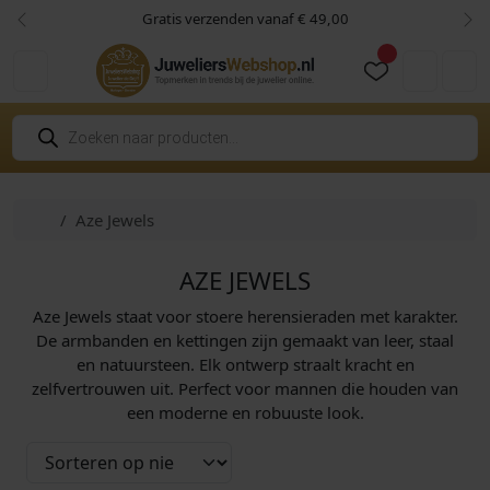
Skip to content
Skip to footer
Gratis verzenden vanaf € 49,00
Vorige
Vol
Cart
Account
P
r
o
d
u
c
Home
Aze Jewels
t
e
n
z
AZE JEWELS
o
e
Aze Jewels staat voor stoere heren­sieraden met karakter.
k
e
De armbanden en kettingen zijn gemaakt van leer, staal
n
en natuursteen. Elk ontwerp straalt kracht en
zelfvertrouwen uit. Perfect voor mannen die houden van
een moderne en robuuste look.
€
89,90
€
89,90