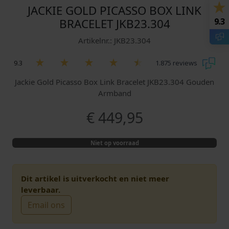
JACKIE GOLD PICASSO BOX LINK
9.3
BRACELET JKB23.304
Artikelnr.: JKB23.304
9.3
1.875 reviews
Jackie Gold Picasso Box Link Bracelet JKB23.304 Gouden
Armband
€
449,95
Niet op voorraad
Dit artikel is uitverkocht en niet meer
leverbaar.
Email ons