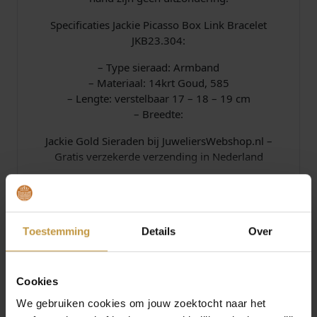
Specificaties Jackie Picasso Box Link Bracelet
JKB23.304:
– Type sieraad: Armband
– Materiaal: 14krt Goud, 585
– Lengte: verstelbaar 17 – 18 – 19 cm
– Breedte:
Jackie Gold Sieraden bij JuweliersWebshop.nl –
Gratis verzekerde verzending in Nederland
Specificaties
Toestemming
Details
Over
Over Jackie Gold
Cookies
We gebruiken cookies om jouw zoektocht naar het