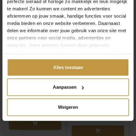
perfecte sieraad of horloge zo makkelijk en leuk mogelijk
te maken! Zo kunnen we content en advertenties
MEER VAN JACKIE GOLD
afstemmen op jouw smaak, handige functies voor social
media bieden en onze website verbeteren. Daarnaast
delen we informatie over jouw gebruik van onze site met
onze partners voor social media, advertenties en
analyses. Deze partners kunnen deze gegevens
combineren met andere informatie die je met hen hebt
gedeeld of die ze hebben verzameld via jouw gebruik van
hun diensten.
Alles toestaan
€
289,00
€
339,00
Aanpassen
JACKIE GOLD
JACKIE GOLD LET’S
REMBRANDT
CELEBRATE BRACELET
BRACELET JKB25.554
JKB25.585
Weigeren
Levertijd: 2-3 werkdagen
Levertijd: 2-3 werkdagen