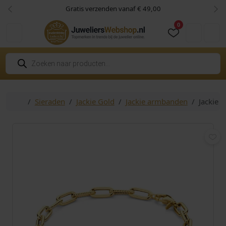
Skip to content
Skip to footer
Gratis verzenden vanaf € 49,00
Vorige
Vol
0
Cart
Account
P
r
o
d
u
c
Home
Sieraden
Jackie Gold
Jackie armbanden
Jackie 
t
e
n
z
o
e
k
e
n