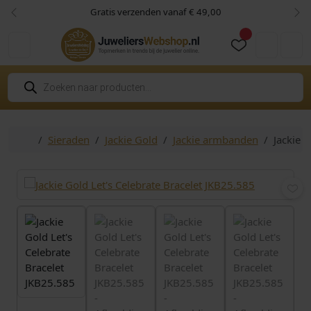
Skip to content
Skip to footer
Gratis verzenden vanaf € 49,00
Vorige
Vol
Cart
Account
P
r
o
d
u
c
Home
Sieraden
Jackie Gold
Jackie armbanden
Jackie 
t
e
n
z
o
e
k
e
n