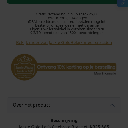
k
i
e
Gratis verzending in NL vanaf € 49,00
Retourtermijn 14 dagen
G
iDEAL, creditcard en achteraf betalen mogelijk
Bestel bij officieel dealer met garantie
o
Eigen juwelierswinkel in Zutphen sinds 1920
l
9.3/10 gemiddeld van 1500+ beoordelingen
d
Bekijk meer van Jackie Gold
Bekijk meer sieraden
L
e
t
'
s
C
e
l
e
b
Over het product
r
a
Beschrijving
t
Jackie Gold Let’s Celebrate Bracelet JKB25.585
e