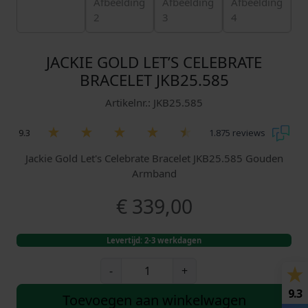
JACKIE GOLD LET’S CELEBRATE
BRACELET JKB25.585
Artikelnr.: JKB25.585
9.3
1.875 reviews
Jackie Gold Let's Celebrate Bracelet JKB25.585 Gouden
Armband
€
339,00
Levertijd: 2-3 werkdagen
J
-
+
a
9.3
c
Toevoegen aan winkelwagen