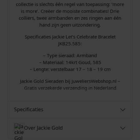
t
collectie is slechts één regel van toepassing: ‘more
a
is more’. Creëer de mooiste combinaties! Drie
l
colliers, twee armbanden en zes ringen aan één
hand zijn geen uitzondering.
Specificaties Jackie Let’s Celebrate Bracelet
JKB25.585:
– Type sieraad: Armband
– Materiaal: 14krt Goud, 585
– Lengte: verstelbaar 17 – 18 – 19 cm
Jackie Gold Sieraden bij JuweliersWebshop.nl –
Gratis verzekerde verzending in Nederland
Specificaties
Over Jackie Gold