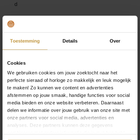
MEER VAN JACKIE GOLD
€
289,00
€
479,00
Toestemming
Details
Over
JACKIE GOLD
JACKIE GOLD CANNES
REMBRANDT
BRACELET JKB25.505
BRACELET JKB25.554
Cookies
Levertijd: 2-3 werkdagen
Levertijd: 2-3 werkdagen
We gebruiken cookies om jouw zoektocht naar het
perfecte sieraad of horloge zo makkelijk en leuk mogelijk
te maken! Zo kunnen we content en advertenties
afstemmen op jouw smaak, handige functies voor social
media bieden en onze website verbeteren. Daarnaast
delen we informatie over jouw gebruik van onze site met
onze partners voor social media, advertenties en
analyses. Deze partners kunnen deze gegevens
combineren met andere informatie die je met hen hebt