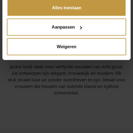
gedeeld of die ze hebben verzameld via jouw gebruik van
hun diensten.
Alles toestaan
Aanpassen
Weigeren
INFORMATIE OVER JACKIE GOLD
Jackie Gold staat voor verfijnde sieraden van echt goud.
De ontwerpen zijn elegant, vrouwelijk en modern. Elk
stuk straalt luxe uit zonder overdreven te zijn. Ideaal voor
vrouwen die houden van subtiele klasse en tijdloze
schoonheid.