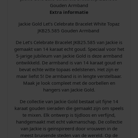
Gouden Armband
B
Extra informatie
r
a
Jackie Gold Let’s Celebrate Bracelet White Topaz
c
JKB25.585 Gouden Armband
e
l
De Let’s Celebrate Bracelet JKB25.585 van Jackie is
e
gemaakt van 14 karaat echt goud. Speciaal voor het
t
5-jarige jubileum van Jackie Gold is deze armband
J
ontwikkeld. De armband is van 14 karaat goud en
K
bevat echte witte topaas edelstenen. Het zijn er
B
maar liefst 5! De armband is in lengte verstelbaar.
2
Maak je look compleet met de oorbellen en
5
hangers van Jackie Gold.
.
5
De collectie van Jackie Gold bestaat uit fijne 14
8
karaat gouden sieraden die gemaakt zijn om speels
5
te mixen. Elk ontwerp is tijdloos en verfijnd,
a
handgemaakt met echt vakmanschap. De collectie
a
van Jackie is geïnspireerd door vrouwen in de
n
meest bruisende steden van de wereld. Op de