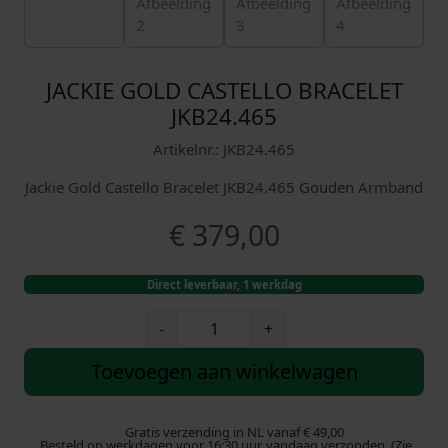
JACKIE GOLD CASTELLO BRACELET
JKB24.465
Artikelnr.: JKB24.465
Jackie Gold Castello Bracelet JKB24.465 Gouden Armband
€
379,00
Direct leverbaar, 1 werkdag
J
-
+
a
c
Toevoegen aan winkelwagen
k
i
e
Gratis verzending in NL vanaf € 49,00
Besteld op werkdagen voor 16:30 uur, vandaag verzonden. (Zie