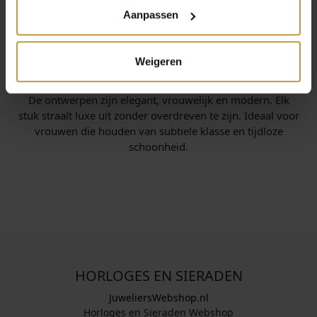
Aanpassen
INFORMATIE OVER JACKIE GOLD
Weigeren
Jackie Gold staat voor verfijnde sieraden van echt goud.
De ontwerpen zijn elegant, vrouwelijk en modern. Elk
stuk straalt luxe uit zonder overdreven te zijn. Ideaal voor
vrouwen die houden van subtiele klasse en tijdloze
schoonheid.
HORLOGES EN SIERADEN
JuweliersWebshop.nl
Horloges en Sieraden Webshop