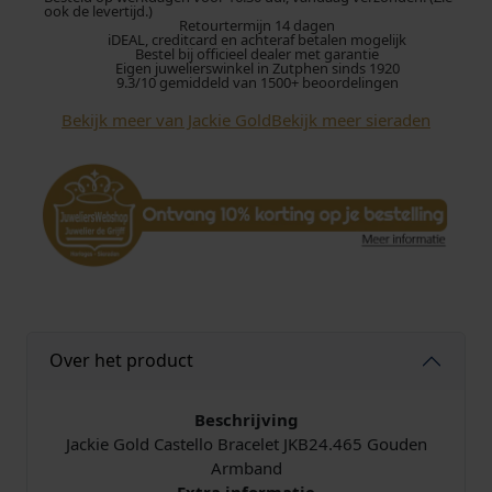
G
ook de levertijd.)
Retourtermijn 14 dagen
o
iDEAL, creditcard en achteraf betalen mogelijk
l
Bestel bij officieel dealer met garantie
Eigen juwelierswinkel in Zutphen sinds 1920
d
9.3/10 gemiddeld van 1500+ beoordelingen
C
Bekijk meer van Jackie Gold
Bekijk meer sieraden
a
s
t
e
l
l
o
B
r
a
Over het product
c
e
l
Beschrijving
e
Jackie Gold Castello Bracelet JKB24.465 Gouden
t
Armband
J
Extra informatie