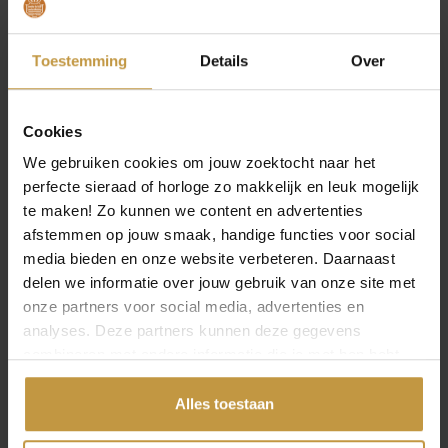
€
289,00
€
339,00
JACKIE GOLD
JACKIE GOLD LET’S
Toestemming
Details
Over
REMBRANDT
CELEBRATE BRACELET
BRACELET JKB25.554
JKB25.585
Levertijd: 2-3 werkdagen
Levertijd: 2-3 werkdagen
Cookies
We gebruiken cookies om jouw zoektocht naar het
perfecte sieraad of horloge zo makkelijk en leuk mogelijk
te maken! Zo kunnen we content en advertenties
afstemmen op jouw smaak, handige functies voor social
media bieden en onze website verbeteren. Daarnaast
delen we informatie over jouw gebruik van onze site met
onze partners voor social media, advertenties en
analyses. Deze partners kunnen deze gegevens
combineren met andere informatie die je met hen hebt
gedeeld of die ze hebben verzameld via jouw gebruik van
hun diensten.
Alles toestaan