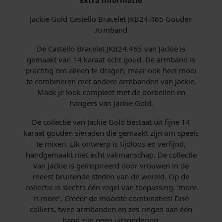
K
Jackie Gold Castello Bracelet JKB24.465 Gouden
B
Armband
2
4
De Castello Bracelet JKB24.465 van Jackie is
.
gemaakt van 14 karaat echt goud. De armband is
4
prachtig om alleen te dragen, maar ook heel mooi
6
te combineren met andere armbanden van Jackie.
5
Maak je look compleet met de oorbellen en
a
hangers van Jackie Gold.
a
n
De collectie van Jackie Gold bestaat uit fijne 14
t
karaat gouden sieraden die gemaakt zijn om speels
a
te mixen. Elk ontwerp is tijdloos en verfijnd,
l
handgemaakt met echt vakmanschap. De collectie
van Jackie is geïnspireerd door vrouwen in de
meest bruisende steden van de wereld. Op de
collectie is slechts één regel van toepassing: ‘more
is more’. Creëer de mooiste combinaties! Drie
colliers, twee armbanden en zes ringen aan één
hand zijn geen uitzondering.