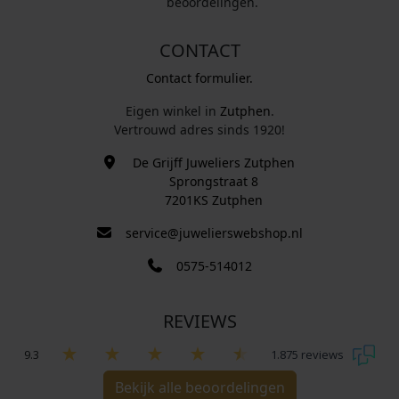
beoordelingen.
CONTACT
Contact formulier.
Eigen winkel in
Zutphen
.
Vertrouwd adres sinds 1920!
De Grijff Juweliers Zutphen
Sprongstraat 8
7201KS Zutphen
service@juwelierswebshop.nl
0575-514012
REVIEWS
9.3
1.875 reviews
Bekijk alle beoordelingen