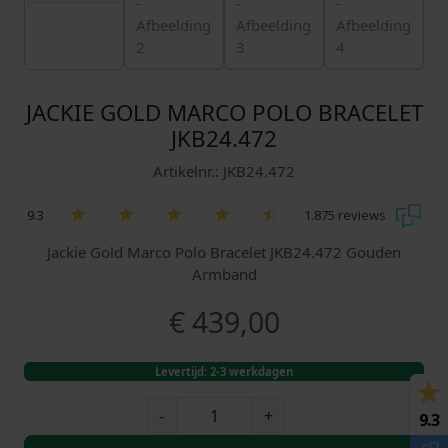
JACKIE GOLD MARCO POLO BRACELET
JKB24.472
Artikelnr.: JKB24.472
9.3
1.875 reviews
Jackie Gold Marco Polo Bracelet JKB24.472 Gouden
Armband
€
439,00
Levertijd: 2-3 werkdagen
J
-
+
9.3
a