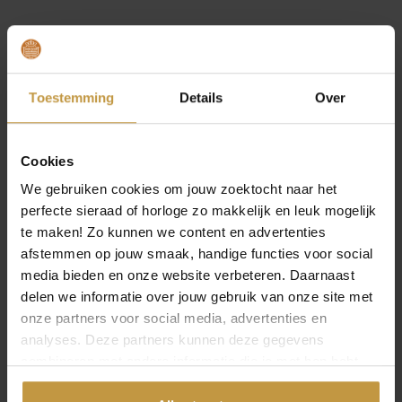
MEER VAN JACKIE GOLD
€
289,00
€
339,00
Toestemming
Details
Over
JACKIE GOLD
JACKIE GOLD LET’S
REMBRANDT
CELEBRATE BRACELET
BRACELET JKB25.554
JKB25.585
Cookies
Levertijd: 2-3 werkdagen
Levertijd: 2-3 werkdagen
We gebruiken cookies om jouw zoektocht naar het
perfecte sieraad of horloge zo makkelijk en leuk mogelijk
te maken! Zo kunnen we content en advertenties
afstemmen op jouw smaak, handige functies voor social
media bieden en onze website verbeteren. Daarnaast
delen we informatie over jouw gebruik van onze site met
onze partners voor social media, advertenties en
analyses. Deze partners kunnen deze gegevens
combineren met andere informatie die je met hen hebt
gedeeld of die ze hebben verzameld via jouw gebruik van