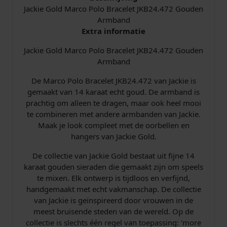
Jackie Gold Marco Polo Bracelet JKB24.472 Gouden
e
Armband
l
Extra informatie
e
t
Jackie Gold Marco Polo Bracelet JKB24.472 Gouden
J
Armband
K
B
De Marco Polo Bracelet JKB24.472 van Jackie is
2
gemaakt van 14 karaat echt goud. De armband is
4
prachtig om alleen te dragen, maar ook heel mooi
.
te combineren met andere armbanden van Jackie.
4
Maak je look compleet met de oorbellen en
7
hangers van Jackie Gold.
2
a
De collectie van Jackie Gold bestaat uit fijne 14
a
karaat gouden sieraden die gemaakt zijn om speels
n
te mixen. Elk ontwerp is tijdloos en verfijnd,
t
handgemaakt met echt vakmanschap. De collectie
a
van Jackie is geïnspireerd door vrouwen in de
l
meest bruisende steden van de wereld. Op de
collectie is slechts één regel van toepassing: ‘more