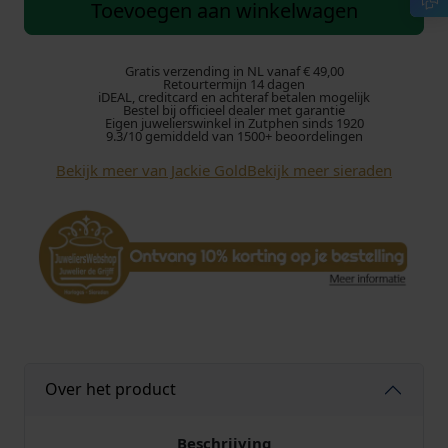
c
Toevoegen aan winkelwagen
k
i
e
Gratis verzending in NL vanaf € 49,00
Retourtermijn 14 dagen
G
iDEAL, creditcard en achteraf betalen mogelijk
Bestel bij officieel dealer met garantie
o
Eigen juwelierswinkel in Zutphen sinds 1920
l
9.3/10 gemiddeld van 1500+ beoordelingen
d
Bekijk meer van Jackie Gold
Bekijk meer sieraden
M
a
r
c
o
P
o
l
o
B
Over het product
r
a
Beschrijving
c