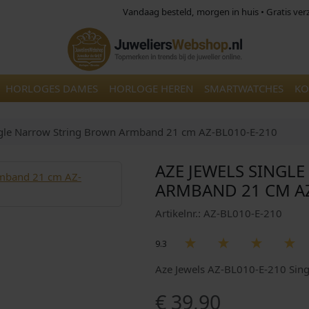
Vandaag besteld, morgen in huis • Gratis ve
HORLOGES DAMES
HORLOGE HEREN
SMARTWATCHES
KO
ngle Narrow String Brown Armband 21 cm AZ-BL010-E-210
AZE JEWELS SINGL
ARMBAND 21 CM AZ
Artikelnr.: AZ-BL010-E-210
9.3
Aze Jewels AZ-BL010-E-210 Sin
€
39,90