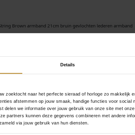
d
2
1
c
 String Brown armband 21cm bruin gevlochten lederen armband
m
n Aze Jewels armbanden en sieraden – Aze Jewels armbanden onlin
A
 – GRATIS verzending in NEDERLAND vanaf Euro 49,- !
Z
-
B
L
Details
0
1
0
-
 zoektocht naar het perfecte sieraad of horloge zo makkelijk e
E
enties afstemmen op jouw smaak, handige functies voor social 
-
t delen we informatie over jouw gebruik van onze site met onze
2
eze partners kunnen deze gegevens combineren met andere infor
1
zameld via jouw gebruik van hun diensten.
0
MEER VAN AZE JEWELS
€
44,90
€
44,90
a