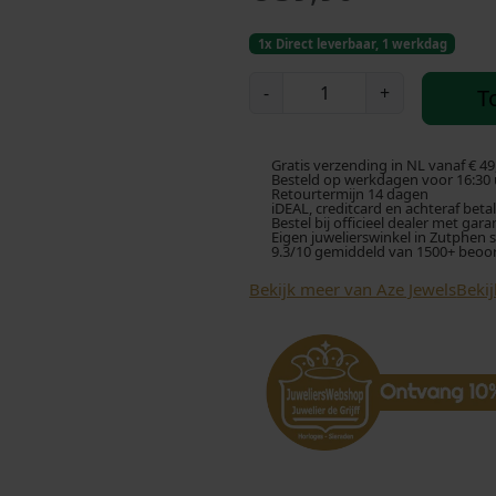
1x Direct leverbaar, 1 werkdag
A
-
+
T
z
e
J
Gratis verzending in NL vanaf € 49
e
Besteld op werkdagen voor 16:30 u
Retourtermijn 14 dagen
w
iDEAL, creditcard en achteraf beta
Bestel bij officieel dealer met gara
e
Eigen juwelierswinkel in Zutphen 
9.3/10 gemiddeld van 1500+ beoo
l
s
Bekijk meer van Aze Jewels
Beki
S
i
n
g
l
e
N
a