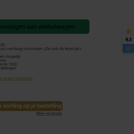
oevoegen aan winkelwagen
9.3
,00
ur, vandaag verzonden. (Zie ook de levertijd.)
len mogelijk
ntie
sinds 1920
rdelingen
jk meer sieraden