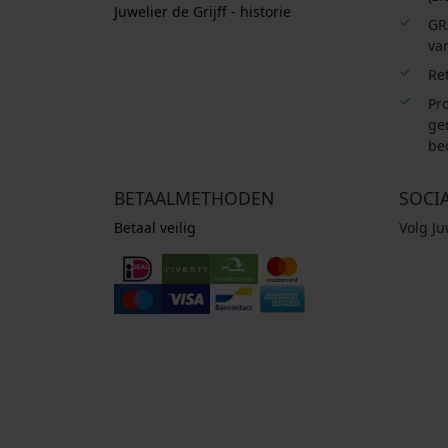
Juwelier de Grijff - historie
GR
van
Re
Pro
ge
be
BETAALMETHODEN
SOCI
Betaal veilig
Volg J