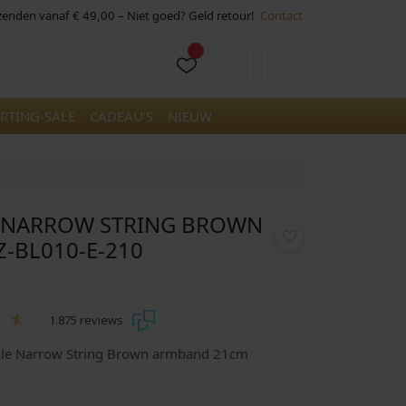
rzenden vanaf € 49,00 – Niet goed? Geld retour!
Contact
Cart
Account
RTING-SALE
CADEAU’S
NIEUW
E NARROW STRING BROWN
-BL010-E-210
1.875 reviews
gle Narrow String Brown armband 21cm