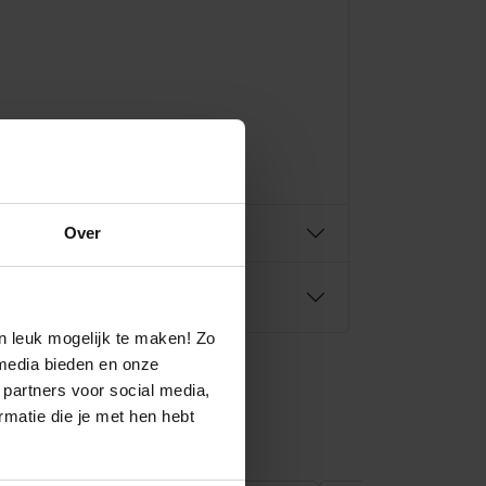
e.
Over
n leuk mogelijk te maken! Zo
media bieden en onze
 partners voor social media,
matie die je met hen hebt
€
44,90
€
39,90