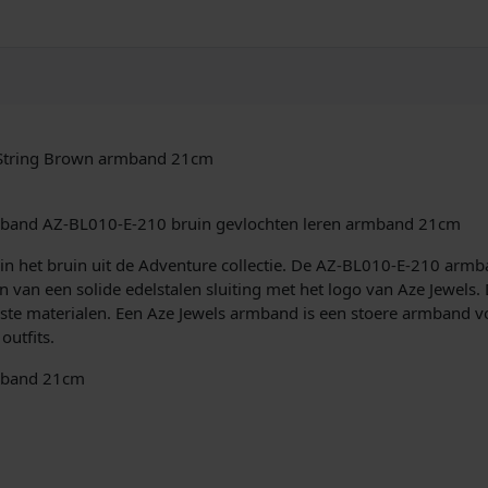
r
r
o
w
S
t
r
 String Brown armband 21cm
i
n
g
rmband AZ-BL010-E-210 bruin gevlochten leren armband 21cm
B
r
 in het bruin uit de Adventure collectie. De AZ-BL010-E-210 ar
o
en van een solide edelstalen sluiting met het logo van Aze Jewels
w
ste materialen. Een Aze Jewels armband is een stoere armband v
n
utfits.
A
rmband 21cm
r
m
b
a
n