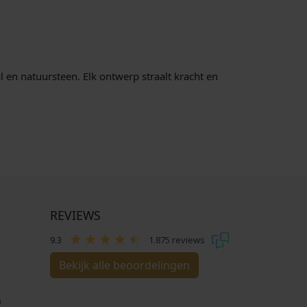
l en natuursteen. Elk ontwerp straalt kracht en
REVIEWS
9.3
1.875 reviews
Bekijk alle beoordelingen
n