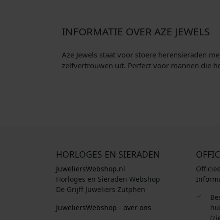
INFORMATIE OVER AZE JEWELS
Aze Jewels staat voor stoere heren­sieraden me
zelfvertrouwen uit. Perfect voor mannen die 
HORLOGES EN SIERADEN
OFFIC
JuweliersWebshop.nl
Officie
Horloges en Sieraden Webshop
Informa
De Grijff Juweliers Zutphen
Be
JuweliersWebshop - over ons
hui
(zi