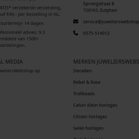
Sprongstraat 8
ATIS* verzekerde verzending,
7201KS Zutphen
af €49,- per bestelling in NL.
service@juwelierswebshop
tourtermijn 14 dagen.
fessioneel advies. 9.3
0575-514012
middeld van 1500+
oordelingen.
AL MEDIA
MERKEN JUWELIERSWEB
uweliersWebshop op
Sieraden
Rebel & Rose
Trollbeads
Calvin Klein horloges
Citizen horloges
Seiko horloges