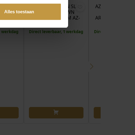
 IRON
AZE JEWELS IRON SLIM
AZE JEWELS IRON
STRING
STRING BROWN
STRING BRO
Alles toestaan
D 19,5
ARMBAND 21 CM AZ-
ARMBAND 19,5 C
BL02…
BL…
 1 werkdag
Direct leverbaar, 1 werkdag
Direct leverbaar, 1 