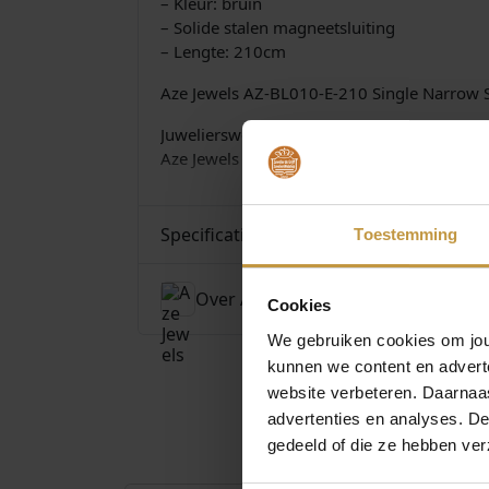
– Kleur: bruin
– Solide stalen magneetsluiting
– Lengte: 210cm
Aze Jewels AZ-BL010-E-210 Single Narrow
Juwelierswebshop.nl is officieel dealer va
Aze Jewels armbanden voor dames en heren
Specificaties
Toestemming
Over Aze Jewels
Cookies
We gebruiken cookies om jouw
kunnen we content en advert
website verbeteren. Daarnaas
advertenties en analyses. D
gedeeld of die ze hebben ver
€
44,90