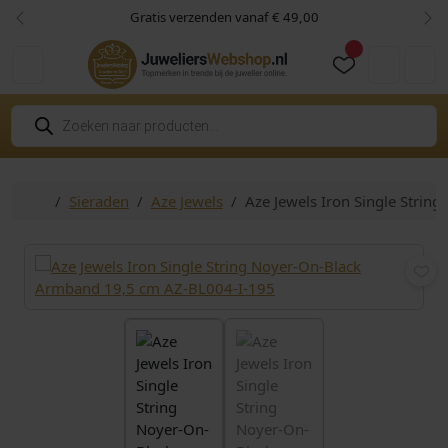
Skip to content
Skip to footer
Gratis verzenden vanaf € 49,00
Vorige
Vol
Cart
Account
P
r
o
d
u
c
Home
Sieraden
Aze Jewels
Aze Jewels Iron Single Stri
t
e
n
z
o
e
k
e
n