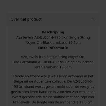
e
S
t
Over het product
r
i
n
Beschrijving
g
Aze Jewels AZ-BL004-I-195 Iron Single String
N
Noyer-On-Black armband 19,5cm
o
Extra informatie
y
Aze Jewels Iron Single String Noyer-On-
e
Black armband AZ-BL004-I-195 Beige gevlochten
r
leren armband 19,5cm
-
O
Trendy en stoere Aze Jewels leren armband in het
n
Beige uit de Adventure collectie. De AZ-BL004-I-
-
195 armband wordt gekenmerkt door de verfijnde
B
gevlochten leren band en is voorzien van een solide
l
zwart gecoate edelstalen sluiting met het logo van
a
Aze Jewels. De lengte van de armband is 19,5 cm.
c