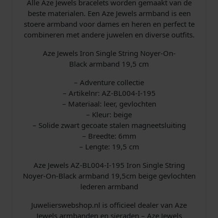
Alle Aze Jewels bracelets worden gemaakt van de
k
beste materialen. Een Aze Jewels armband is een
A
stoere armband voor dames en heren en perfect te
r
combineren met andere juwelen en diverse outfits.
m
b
Aze Jewels Iron Single String Noyer-On-
a
Black armband 19,5 cm
n
d
– Adventure collectie
1
– Artikelnr: AZ-BL004-I-195
9
– Materiaal: leer, gevlochten
,
– Kleur: beige
5
– Solide zwart gecoate stalen magneetsluiting
c
– Breedte: 6mm
m
– Lengte: 19,5 cm
A
Aze Jewels AZ-BL004-I-195 Iron Single String
Z
Noyer-On-Black armband 19,5cm beige gevlochten
-
lederen armband
B
L
Juwelierswebshop.nl is officieel dealer van Aze
0
Jewels armbanden en sieraden – Aze Jewels