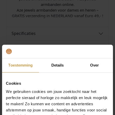
0
armbanden online.
4
Aze Jewels armbanden voor dames en heren –
-
GRATIS verzending in NEDERLAND vanaf Euro 49,- !
I
-
1
Specificaties
9
5
a
Over Aze Jewels
a
n
t
Toestemming
Details
Over
a
l
Cookies
MEER VAN AZE JEWELS
€
44,90
€
44,90
We gebruiken cookies om jouw zoektocht naar het
perfecte sieraad of horloge zo makkelijk en leuk mogelijk
AZE JEWELS IRON
AZE JEWELS IRON
te maken! Zo kunnen we content en advertenties
DOUBLE SLIM STRING
DOUBLE SLIM STRING
BROWN ARMBAND 21
BROWN ARMBAND
afstemmen op jouw smaak, handige functies voor social
CM …
19,5 C…