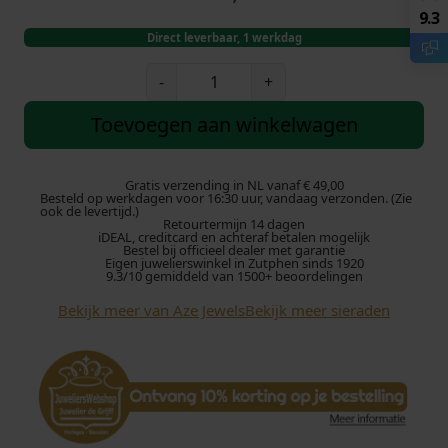
9.3
Direct leverbaar, 1 werkdag
A
-
+
z
e
Toevoegen aan winkelwagen
J
e
w
Gratis verzending in NL vanaf € 49,00
Besteld op werkdagen voor 16:30 uur, vandaag verzonden. (Zie
e
ook de levertijd.)
Retourtermijn 14 dagen
l
iDEAL, creditcard en achteraf betalen mogelijk
s
Bestel bij officieel dealer met garantie
Eigen juwelierswinkel in Zutphen sinds 1920
I
9.3/10 gemiddeld van 1500+ beoordelingen
r
Bekijk meer van Aze Jewels
Bekijk meer sieraden
o
n
S
i
n
g
l