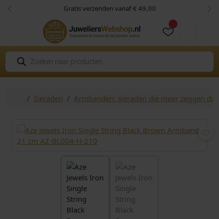
Skip to content
Skip to footer
Gratis verzenden vanaf € 49,00
Vorige
Vol
Cart
Account
P
r
o
d
u
c
Home
Sieraden
Armbanden: sieraden die meer zeggen da
t
e
n
z
o
e
k
e
n