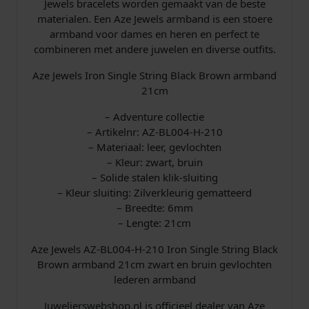
Jewels bracelets worden gemaakt van de beste
b
materialen. Een Aze Jewels armband is een stoere
a
armband voor dames en heren en perfect te
n
combineren met andere juwelen en diverse outfits.
d
2
Aze Jewels Iron Single String Black Brown armband
1
21cm
c
m
– Adventure collectie
A
– Artikelnr: AZ-BL004-H-210
Z
– Materiaal: leer, gevlochten
-
– Kleur: zwart, bruin
B
– Solide stalen klik-sluiting
L
– Kleur sluiting: Zilverkleurig gematteerd
0
– Breedte: 6mm
0
– Lengte: 21cm
4
Aze Jewels AZ-BL004-H-210 Iron Single String Black
-
Brown armband 21cm zwart en bruin gevlochten
H
lederen armband
-
2
Juwelierswebshop.nl is officieel dealer van Aze