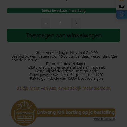
9.3
Direct leverbaar, 1 werkdag
A
-
+
z
e
Toevoegen aan winkelwagen
J
e
w
Gratis verzending in NL vanaf € 49,00
Besteld op werkdagen voor 16:30 uur, vandaag verzonden. (Zie
e
ook de levertijd.)
Retourtermijn 14 dagen
l
iDEAL, creditcard en achteraf betalen mogelijk
s
Bestel bij officieel dealer met garantie
Eigen juwelierswinkel in Zutphen sinds 1920
I
9.3/10 gemiddeld van 1500+ beoordelingen
r
Bekijk meer van Aze Jewels
Bekijk meer sieraden
o
n
S
i
n
g
l