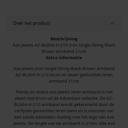
e
S
t
Over het product
r
i
n
Beschrijving
g
Aze Jewels AZ-BL004-H-210 Iron Single String Black
B
Brown armband 21cm
l
Extra informatie
a
Aze Jewels Iron Single String Black Brown armband
c
AZ-BL004-H-210 bruin en zwart gevlochten leren
k
armband 21cm
B
r
Trendy en stoere Aze Jewels leren armband in het
o
zwart met bruin uit de Adventure collectie. De AZ-
w
BL004-H-210 armband wordt gekenmerkt door de
n
verfijnde gevlochten leren band en is voorzien van
A
een solide edelstalen sluiting met het logo van Aze
r
Jewels. De lengte van de armband is 21cm. Alle Aze
m