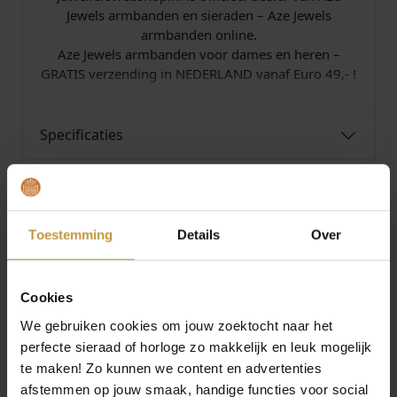
1
Jewels armbanden en sieraden – Aze Jewels
0
armbanden online.
a
Aze Jewels armbanden voor dames en heren –
a
GRATIS verzending in NEDERLAND vanaf Euro 49,- !
n
t
a
Specificaties
l
Over Aze Jewels
Toestemming
Details
Over
Cookies
MEER VAN AZE JEWELS
€
44,90
€
44,90
We gebruiken cookies om jouw zoektocht naar het
perfecte sieraad of horloge zo makkelijk en leuk mogelijk
AZE JEWELS IRON
AZE JEWELS IRON
te maken! Zo kunnen we content en advertenties
DOUBLE SLIM STRING
DOUBLE SLIM STRING
afstemmen op jouw smaak, handige functies voor social