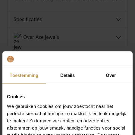
l
Specificaties
Over Aze Jewels
Toestemming
Details
Over
MEER VAN AZE JEWELS
€
44,90
€
44,90
Cookies
AZE JEWELS IRON
AZE JEWELS IRON
DOUBLE SLIM STRING
DOUBLE SLIM STRING
We gebruiken cookies om jouw zoektocht naar het
BROWN ARMBAND 21
BROWN ARMBAND
perfecte sieraad of horloge zo makkelijk en leuk mogelijk
CM …
19,5 C…
te maken! Zo kunnen we content en advertenties
Direct leverbaar, 1
Direct leverbaar, 1
afstemmen op jouw smaak, handige functies voor social
werkdag
werkdag