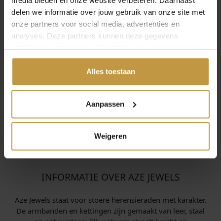
media bieden en onze website verbeteren. Daarnaast
delen we informatie over jouw gebruik van onze site met
onze partners voor social media, advertenties en
analyses. Deze partners kunnen deze gegevens
combineren met andere informatie die je met hen hebt
gedeeld of die ze hebben verzameld via jouw gebruik van
hun diensten.
Alles toestaan
Aanpassen
Weigeren
INFORMATIE OVER AZE JEWELS
Aze Jewels staat voor stoere heren­sieraden met karakter.
De armbanden en kettingen zijn gemaakt van leer, staal