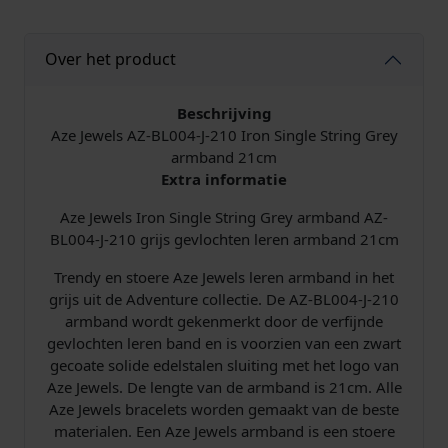
S
t
Over het product
r
i
n
Beschrijving
g
Aze Jewels AZ-BL004-J-210 Iron Single String Grey
G
armband 21cm
r
Extra informatie
e
Aze Jewels Iron Single String Grey armband AZ-
y
BL004-J-210 grijs gevlochten leren armband 21cm
A
r
Trendy en stoere Aze Jewels leren armband in het
m
grijs uit de Adventure collectie. De AZ-BL004-J-210
b
armband wordt gekenmerkt door de verfijnde
a
gevlochten leren band en is voorzien van een zwart
n
gecoate solide edelstalen sluiting met het logo van
d
Aze Jewels. De lengte van de armband is 21cm. Alle
2
Aze Jewels bracelets worden gemaakt van de beste
1
materialen. Een Aze Jewels armband is een stoere
c