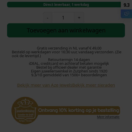
9.3
Direct leverbaar, 1 werkdag
A
-
+
z
e
Toevoegen aan winkelwagen
J
e
w
Gratis verzending in NL vanaf € 49,00
Besteld op werkdagen voor 16:30 uur, vandaag verzonden. (Zie
e
ook de levertijd.)
Retourtermijn 14 dagen
l
iDEAL, creditcard en achteraf betalen mogelijk
s
Bestel bij officieel dealer met garantie
Eigen juwelierswinkel in Zutphen sinds 1920
I
9.3/10 gemiddeld van 1500+ beoordelingen
r
Bekijk meer van Aze Jewels
Bekijk meer sieraden
o
n
S
i
n
g
l
e