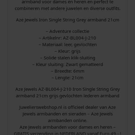
armband voor dames en heren en perfect te
m
combineren met andere juwelen en diverse outfits.
A
Z
Aze Jewels Iron Single String Grey armband 21cm
-
B
– Adventure collectie
L
– Artikelnr: AZ-BL004-J-210
0
– Materiaal: leer, gevlochten
0
– Kleur: grijs
4
– Solide stalen klik-sluiting
-
– Kleur sluiting: Zwart gematteerd
J
– Breedte: 6mm
-
– Lengte: 21cm
2
Aze Jewels AZ-BL004-J-210 Iron Single String Grey
1
armband 21cm grijs gevlochten lederen armband
0
a
Juwelierswebshop.nl is officieel dealer van Aze
a
Jewels armbanden en sieraden – Aze Jewels
n
armbanden online.
t
Aze Jewels armbanden voor dames en heren –
a
GRATIS verzending in NEDERLAND vanaf Euro 49,- !