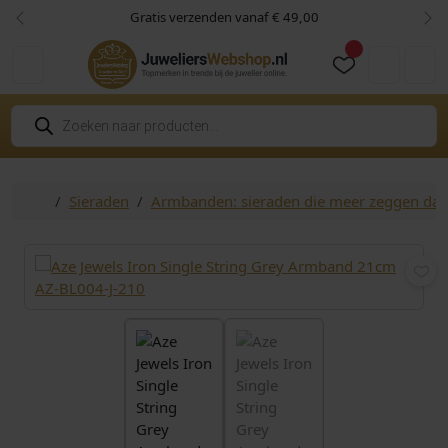
Skip to content
Skip to footer
Gratis verzenden vanaf € 49,00
Vorige
Vol
Cart
Account
P
r
o
d
u
c
Home
Sieraden
Armbanden: sieraden die meer zeggen da
t
e
n
z
o
e
k
e
n