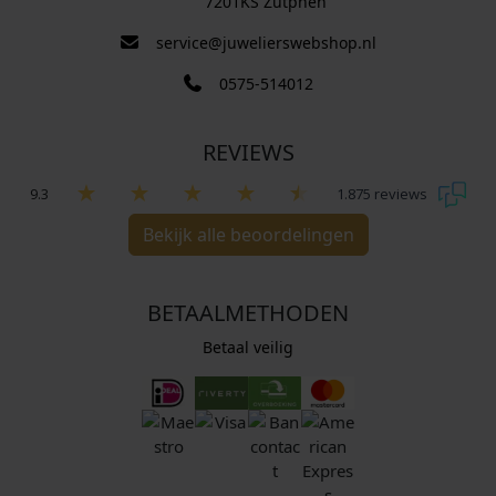
7201KS Zutphen
service@juwelierswebshop.nl
0575-514012
REVIEWS
9.3
1.875 reviews
Bekijk alle beoordelingen
BETAALMETHODEN
Betaal veilig