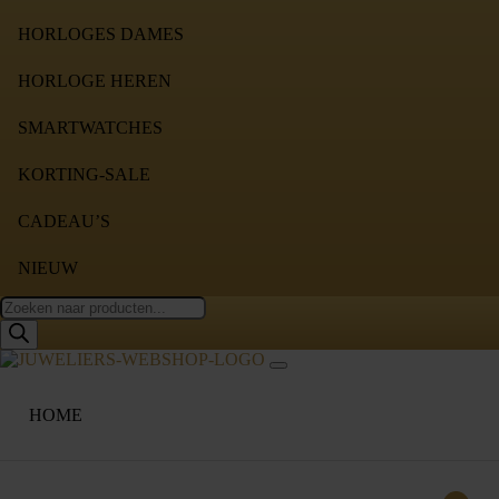
HORLOGES DAMES
HORLOGE HEREN
SMARTWATCHES
KORTING-SALE
CADEAU’S
NIEUW
Producten
zoeken
HOME