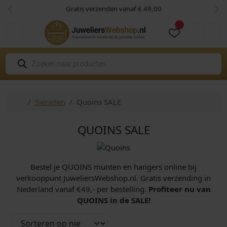
Skip to content
Skip to footer
Gratis verzenden vanaf € 49,00
Vorige
Vol
Cart
Account
P
r
o
d
u
c
Home
Sieraden
Quoins SALE
t
e
n
z
QUOINS SALE
o
e
k
e
n
Bestel je QUOINS munten en hangers online bij
verkooppunt JuweliersWebshop.nl. Gratis verzending in
Nederland vanaf €49,- per bestelling.
Profiteer nu van
QUOINS in de SALE!