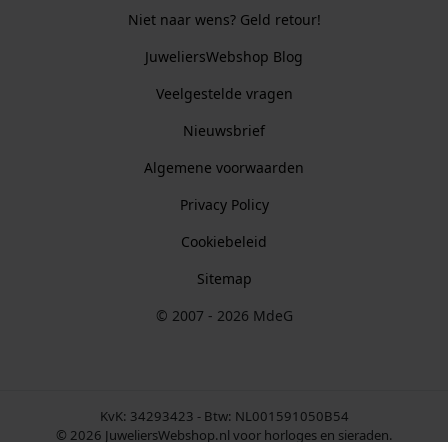
Niet naar wens? Geld retour!
JuweliersWebshop Blog
Veelgestelde vragen
Nieuwsbrief
Algemene voorwaarden
Privacy Policy
Cookiebeleid
Sitemap
© 2007 - 2026 MdeG
KvK: 34293423 - Btw: NL001591050B54
© 2026 JuweliersWebshop.nl voor horloges en sieraden.