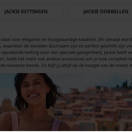
JACKIE KETTINGEN
JACKIE OORBELLEN
staat voor elegantie en hoogwaardige kwaliteit. Elk sieraad wor
 waardoor de sieraden duurzaam zijn en perfect geschikt zijn voo
opvallende ketting voor een speciale gelegenheid, Jackie heeft ee
n, biedt het merk ook andere accessoires om je look compleet te 
e nieuwste trends. Zo blijf jij altijd op de hoogte van de meest st