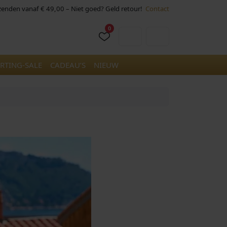
rzenden vanaf € 49,00 – Niet goed? Geld retour!
Contact
0
Cart
Account
RTING-SALE
CADEAU’S
NIEUW