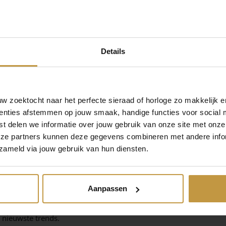
Details
 zoektocht naar het perfecte sieraad of horloge zo makkelijk e
m zijn collectie van prachtige gouden sieraden. Het merk gebruik
enties afstemmen op jouw smaak, handige functies voor social 
 duurzaam en tijdloos zijn. De sieraden van Jackie zijn perfect v
t delen we informatie over jouw gebruik van onze site met onze
oelen. Jackie's collectie van gouden sieraden is uitgebreid en b
eze partners kunnen deze gegevens combineren met andere infor
lende gouden armbanden en halskettingen, er is voor elk wat wil
zameld via jouw gebruik van hun diensten.
ardoor het gemakkelijk is om een ​​compleet en stijlvolle look te 
n is gericht op vrouwen die op zoek zijn naar kwalitatief hoogwaar
Aanpassen
kie Sieraden zijn klassiek en passen bij elke stijl en persoonlijkhe
ment ketting voor een avondje uit, Jackie Sieraden heeft voor elk
e nieuwste trends.