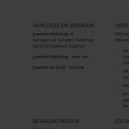
HORLOGES EN SIERADEN
OFFIC
JuweliersWebshop.nl
Officie
Horloges en Sieraden Webshop
Informa
De Grijff Juweliers Zutphen
Be
JuweliersWebshop - over ons
hui
(zi
Juwelier de Grijff - historie
GR
van
Re
Pro
ge
be
BETAALMETHODEN
SOCI