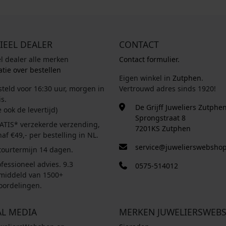
IEEL DEALER
CONTACT
el dealer alle merken
Contact formulier.
tie over bestellen
Eigen winkel in
Zutphen
.
steld voor 16:30 uur, morgen in
Vertrouwd adres sinds 1920!
s.
De Grijff Juweliers Zutphe
e ook de levertijd)
Sprongstraat 8
ATIS* verzekerde verzending,
7201KS Zutphen
af €49,- per bestelling in NL.
service@juwelierswebshop
tourtermijn 14 dagen.
fessioneel advies. 9.3
0575-514012
middeld van 1500+
oordelingen.
AL MEDIA
MERKEN JUWELIERSWEB