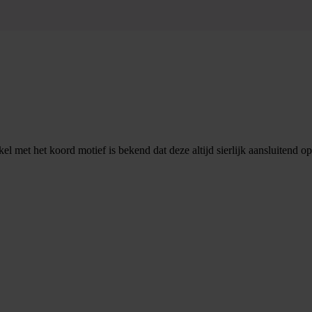
met het koord motief is bekend dat deze altijd sierlijk aansluitend op 