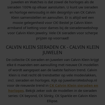
0
Juwelen en Watches is dat zowel de horloges als de
0
sieraden 100% op elkaar aansluiten. U kunt uw sieraden
en horloge eenvoudig in één designlijn van CK Calvin
.
Klein samenstellen en aanvullen. Er is altijd wel een
mooie gelegenheid voor CK! Bestel je Calvin klein
armband of ketting voor dames bij de sieradenwebshop
voor Calvin Klein Jewelry. Vele CK sieraden voor scherpe
prijzen op voorraad!
CALVIN KLEIN SIERADEN CK - CALVIN KLEIN
JUWELEN
De collectie CK sieraden en Juwelen van Calvin Klein krijgt
elke 6 maanden een aanvulling met nieuwe CK modellen
of wordt aangepast aan de laatste fashion trend. Calvin
Klein is met recht dè trendsetter op vele modevlakken,
incl. sieraden en horloges. Kijk op JuweliersWebshop.nl
voor de nieuwste trend in
CK Calvin Klein sieraden en
horloges
. Bekijk zeker ook de modellen in de sieraden
series: CK beyond, CK Slinky, CK Sparkle en Calvin Klein
Ellipse.