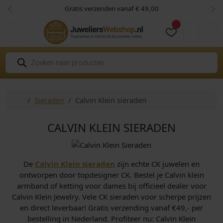
Skip to content
Skip to footer
Gratis verzenden vanaf € 49,00
Vorige
Vol
Cart
Account
P
r
o
d
u
c
Home
Sieraden
Calvin Klein sieraden
t
e
n
z
CALVIN KLEIN SIERADEN
o
e
k
e
n
De
Calvin Klein sieraden
zijn echte CK juwelen en
ontworpen door topdesigner CK. Bestel je Calvin klein
armband of ketting voor dames bij officieel dealer voor
Calvin Klein Jewelry. Vele CK sieraden voor scherpe prijzen
en direct leverbaar! Gratis verzending vanaf €49,- per
bestelling in Nederland. Profiteer nu: Calvin Klein