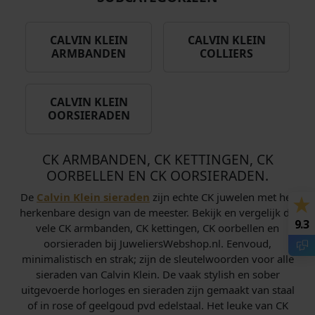
j
i
k
s
CALVIN KLEIN
CALVIN KLEIN
e
:
ARMBANDEN
COLLIERS
p
€
r
i
8
CALVIN KLEIN
OORSIERADEN
j
8
s
,
w
0
CK ARMBANDEN, CK KETTINGEN, CK
a
0
OORBELLEN EN CK OORSIERADEN.
s
.
De
Calvin Klein sieraden
zijn echte CK juwelen met het
:
herkenbare design van de meester. Bekijk en vergelijk de
€
9.3
vele CK armbanden, CK kettingen, CK oorbellen en
oorsieraden bij JuweliersWebshop.nl. Eenvoud,
1
minimalistisch en strak; zijn de sleutelwoorden voor alle
2
sieraden van Calvin Klein. De vaak stylish en sober
9
uitgevoerde horloges en sieraden zijn gemaakt van staal
,
of in rose of geelgoud pvd edelstaal. Het leuke van CK