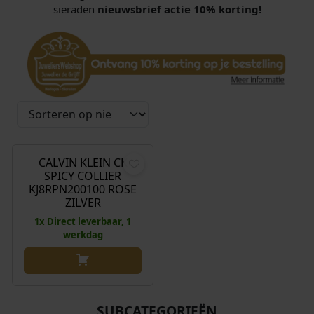
sieraden
nieuwsbrief actie 10% korting!
O
H
€
129,00
€
88,00
o
u
r
i
CALVIN KLEIN CK
Aanbieding!
SPICY COLLIER
s
d
KJ8RPN200100 ROSE
p
i
ZILVER
r
g
1x Direct leverbaar, 1
o
e
werkdag
n
p
k
r
e
i
l
j
SUBCATEGORIEËN
i
s