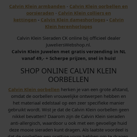
Calvin Klein armbanden
-
Calvin Klein oorbellen en
oorsieraden
-
Calvin Klein colliers en
kettingen
-
Calvin Klein dameshorloges
-
Calvin
Klein herenhorloges
Calvin Klein Sieraden CK online bij officieel dealer
JuweliersWebshop.nl.
Calvin Klein Juwelen met gratis verzending in NL
vanaf 49,- + Scherpe prijzen, snel in huis!
SHOP ONLINE CALVIN KLEIN
OORBELLEN
Calvin Klein oorbellen
herken je van een grote afstand,
omdat de oorbellen vrouwelijke ontwerpen hebben en
het materiaal edelstaal op een zeer specifieke manier
gebruikt wordt. Wist je dat de Calvin Klein oorbellen geen
nikkel bevatten? Daarom zijn de Calvin Klein sieraden
anti-allergisch, waardoor u ook met een gevoelige huid
deze mooie sieraden kunt dragen. Als laatste voordeel is
dat de oorbellen een prettige vorm hebben om te dragen.