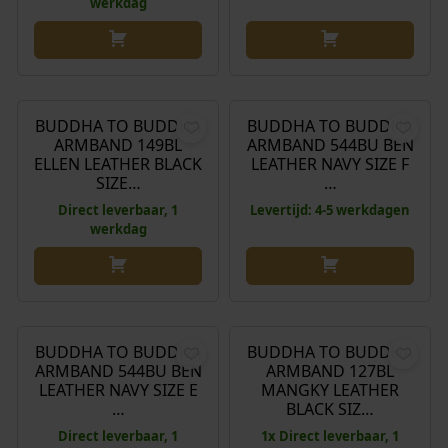
werkdag
n
p
k
r
e
i
€
169,00
€
349,00
l
j
i
s
BUDDHA TO BUDDHA
BUDDHA TO BUDDHA
j
i
ARMBAND 149BL
ARMBAND 544BU BEN
k
s
ELLEN LEATHER BLACK
LEATHER NAVY SIZE F
SIZE…
…
e
:
p
€
Direct leverbaar, 1
Levertijd: 4-5 werkdagen
werkdag
r
i
2
j
0
O
H
€
349,00
€
279,00
€
195,30
s
8
o
u
w
,
r
i
BUDDHA TO BUDDHA
BUDDHA TO BUDDHA
a
0
Aanbieding!
ARMBAND 544BU BEN
ARMBAND 127BL
s
d
s
0
LEATHER NAVY SIZE E
MANGKY LEATHER
p
i
:
.
…
BLACK SIZ…
r
g
€
Direct leverbaar, 1
1x Direct leverbaar, 1
o
e