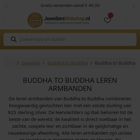
Skip to content
Skip to footer
Gratis verzenden vanaf € 49,00
Vorige
Vol
Cart
Account
P
r
o
d
u
c
Home
Sieraden
Buddha to Buddha
Buddha to Buddha 
t
e
n
z
BUDDHA TO BUDDHA LEREN
o
e
ARMBANDEN
k
e
De leren armbanden van Buddha to Buddha combineren
n
hoogwaardig gevlochten leer met een solide sluiting van
925 sterling zilver. De leervlechters op Bali behoren tot de
beste van de wereld: de kwaliteit is direct voelbaar in het
zachte, soepele leer en zichtbaar in de gelijkmatige en
nauwkeurige afwerking. Alle leren armbanden zijn unisex
en leverbaar in meerdere maten en kleuren. Bij