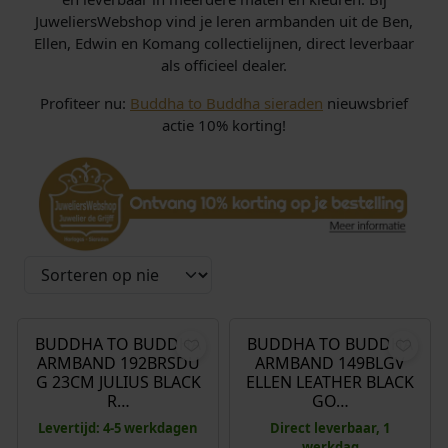
JuweliersWebshop vind je leren armbanden uit de Ben,
Ellen, Edwin en Komang collectielijnen, direct leverbaar
als officieel dealer.
Profiteer nu:
Buddha to Buddha sieraden
nieuwsbrief
actie 10% korting!
€
809,00
€
199,00
BUDDHA TO BUDDHA
BUDDHA TO BUDDHA
ARMBAND 192BRSDU
ARMBAND 149BLGV
G 23CM JULIUS BLACK
ELLEN LEATHER BLACK
R…
GO…
Levertijd: 4-5 werkdagen
Direct leverbaar, 1
werkdag