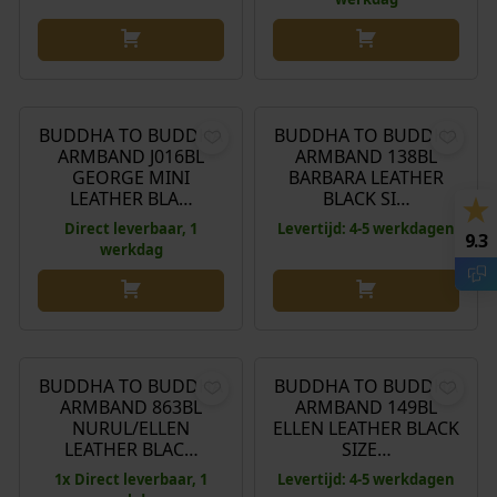
€
149,00
€
229,00
BUDDHA TO BUDDHA
BUDDHA TO BUDDHA
ARMBAND J016BL
ARMBAND 138BL
GEORGE MINI
BARBARA LEATHER
LEATHER BLA…
BLACK SI…
Direct leverbaar, 1
Levertijd: 4-5 werkdagen
9.3
werkdag
O
H
€
299,00
€
208,00
€
169,00
o
u
r
i
BUDDHA TO BUDDHA
BUDDHA TO BUDDHA
Aanbieding!
ARMBAND 863BL
ARMBAND 149BL
s
d
NURUL/ELLEN
ELLEN LEATHER BLACK
p
i
LEATHER BLAC…
SIZE…
r
g
1x Direct leverbaar, 1
Levertijd: 4-5 werkdagen
o
e