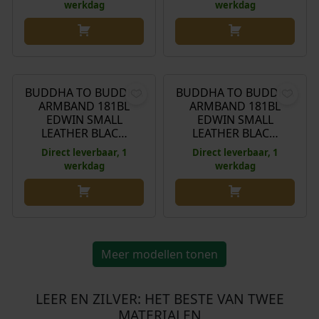
werkdag
werkdag
n
p
2
k
r
9
e
i
9
€
269,00
€
269,00
l
j
,
i
s
0
BUDDHA TO BUDDHA
BUDDHA TO BUDDHA
j
i
0
ARMBAND 181BL
ARMBAND 181BL
k
s
EDWIN SMALL
EDWIN SMALL
.
LEATHER BLAC…
LEATHER BLAC…
e
:
p
€
Direct leverbaar, 1
Direct leverbaar, 1
werkdag
werkdag
r
i
1
j
9
s
5
w
,
Meer modellen tonen
a
3
s
0
:
.
LEER EN ZILVER: HET BESTE VAN TWEE
€
MATERIALEN