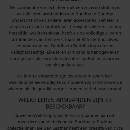
De combinatie van echt leer met een zilveren sluiting is
2
wat de leren armbanden van Buddha to Buddha
7
onderscheidt van andere leren accessoires. Het leer is
9
soepel en draagt comfortabel, terwijl de zilveren sluiting
,
hetzelfde kwaliteitsniveau heeft als de volledige zilveren
0
armbanden van het merk: massief 925 sterling zilver,
0
voorzien van het Buddha to Buddha logo en een
.
veiligheidsachtje. Elke leren armband is handgeweven
door gespecialiseerde leervlechters op Bali en daarmee
uniek van karakter.
De leren armbanden zijn leverbaar in zwart leer,
waardoor ze eenvoudig te combineren zijn met zowel de
zilveren als de goudkleurige sieraden uit het assortiment.
WELKE LEREN ARMBANDEN ZIJN ER
BESCHIKBAAR?
JuweliersWebshop biedt leren armbanden aan uit
meerdere van de bekendste Buddha to Buddha
collectielijnen. De Ben Leather heeft een breedte van circa