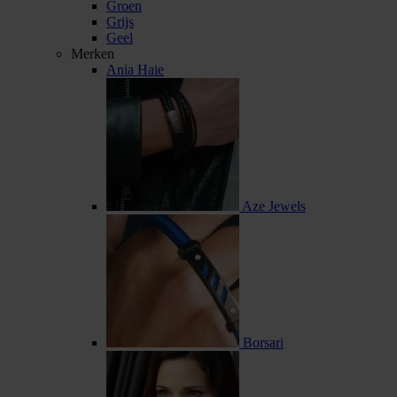
Groen
Grijs
Geel
Merken
Ania Haie
Aze Jewels
Borsari