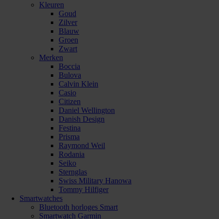
Kleuren
Goud
Zilver
Blauw
Groen
Zwart
Merken
Boccia
Bulova
Calvin Klein
Casio
Citizen
Daniel Wellington
Danish Design
Festina
Prisma
Raymond Weil
Rodania
Seiko
Sternglas
Swiss Military Hanowa
Tommy Hilfiger
Smartwatches
Bluetooth horloges Smart
Smartwatch Garmin