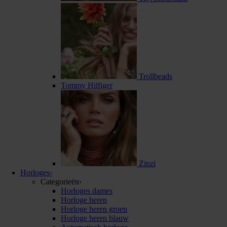
Trollbeads
Tommy Hilfiger
Zinzi
Horloges
›
Categorieën
›
Horloges dames
Horloge heren
Horloge heren groen
Horloge heren blauw