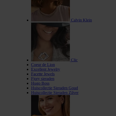
Calvin Klein
Clic
Coeur de Lion
Excellent Jewelry
Facette Jewels
Fjory sieraden
Hugo Boss
Huiscollectie Sieraden Goud
Huiscollectie Sieraden Zilver