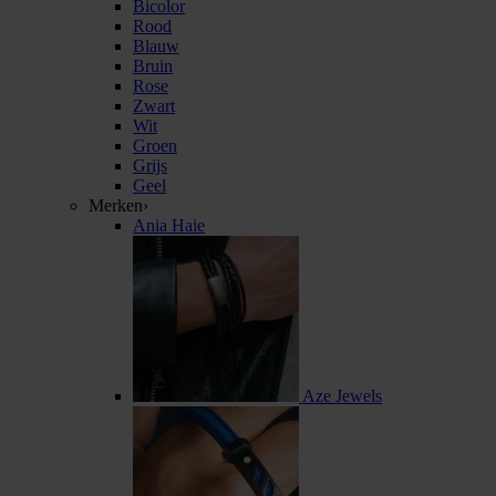
Bicolor
Rood
Blauw
Bruin
Rose
Zwart
Wit
Groen
Grijs
Geel
Merken
›
Ania Haie
Aze Jewels