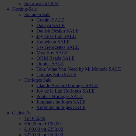
Smartwatch OPS!
Korting-Sale
Sieraden Sale
Gemini SALE
Dacaya SALE
Danish Design SALE
Joy de la Luz SALE
Kameleon SALE
Les Georgettes SALE
Mya Bay SALE
OHM Beads SALE
Quoins SALE
Take What You Need by Mi Moneda SALE
Thomas Sabo SALE
Horloges Sale
Claude Bernard horloges SALE
Joy de la Luz Horloges SALE
Pontiac Horloges SALE
Junghans horloges SALE
Kerbholz horloges SALE
Cadeau’s
Tot €50,00
€50,00 tot €100,00
€100,00 tot €250,00
€250,00 tot €500,00