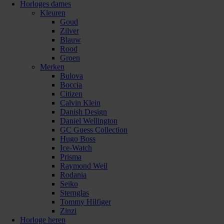
Horloges dames
Kleuren
Goud
Zilver
Blauw
Rood
Groen
Merken
Bulova
Boccia
Citizen
Calvin Klein
Danish Design
Daniel Wellington
GC Guess Collection
Hugo Boss
Ice-Watch
Prisma
Raymond Weil
Rodania
Seiko
Sternglas
Tommy Hilfiger
Zinzi
Horloge heren