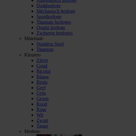
Automatisch horloge
Duikhorloge
Mechanisch horloge
Sporthorloge
Titanium horloges
Quartz horloge
Zwitserse horloges
Materiaal
›
Stainless Steel
Titanium
Kleuren
›
Zilver
Goud
Bicolor
Blauw
Bruin
Geel
Grijs
Groen
Rood
Rose
Wit
Zwart
Taupe
Merken
›