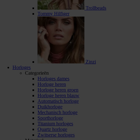
Trollbeads
Tommy Hilfiger
Zinzi
Horloges
Categorieën
Horloges dames
Horloge heren
Horloge heren groen
Horloge heren blauw
Automatisch horloge
Duikhorloge
Mechanisch horloge
Sporthorloge
Titanium horloges
Quartz horloge
Zwitserse horloges