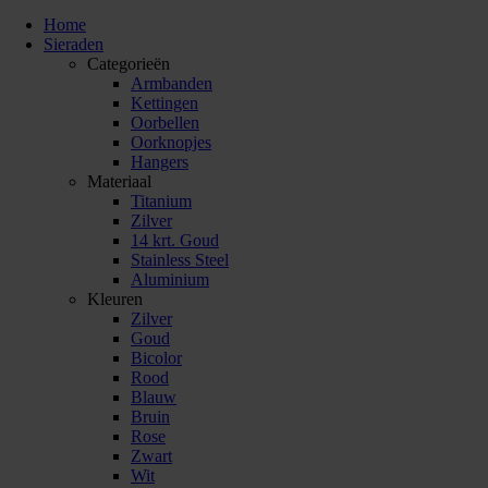
Home
Sieraden
Categorieën
Armbanden
Kettingen
Oorbellen
Oorknopjes
Hangers
Materiaal
Titanium
Zilver
14 krt. Goud
Stainless Steel
Aluminium
Kleuren
Zilver
Goud
Bicolor
Rood
Blauw
Bruin
Rose
Zwart
Wit