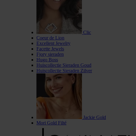
Clic
Coeur de Lion
Excellent Jewelry
Facette Jewels
Fjory sieraden
Hugo Boss
Huiscollectie Sieraden Goud
Huiscollectie Sieraden Zilver
Jackie Gold
Mori Gold Filté