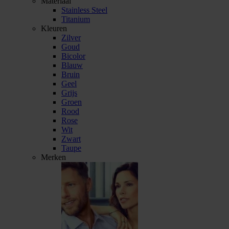
Materiaal
Stainless Steel
Titanium
Kleuren
Zilver
Goud
Bicolor
Blauw
Bruin
Geel
Grijs
Groen
Rood
Rose
Wit
Zwart
Taupe
Merken