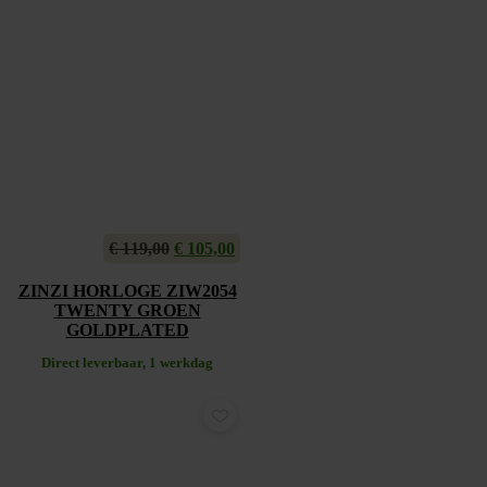
€
119,00
Oorspronkelijke
€
105,00
Huidige
prijs
prijs
was:
is:
ZINZI HORLOGE ZIW2054
€ 119,00.
€ 105,00.
TWENTY GROEN
GOLDPLATED
Direct leverbaar, 1 werkdag