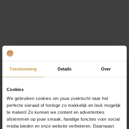
Toestemming
Details
Over
€
159,00
ZINZI HORLOGE ZIW2434
Cookies
TRESOR GOLDPLATED
We gebruiken cookies om jouw zoektocht naar het
Direct leverbaar, 1 werkdag
perfecte sieraad of horloge zo makkelijk en leuk mogelijk
te maken! Zo kunnen we content en advertenties
afstemmen op jouw smaak, handige functies voor social
media bieden en onze website verbeteren. Daarnaast