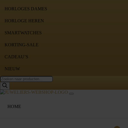
HORLOGES DAMES
HORLOGE HEREN
SMARTWATCHES
KORTING-SALE
CADEAU’S
NIEUW
Producten
zoeken
HOME