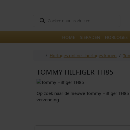
Skip to content
Skip to footer
P
r
o
d
u
HOME
SIERADEN
HORLOGES
c
t
e
n
Home
Horloges online - horloges kopen
Tom
z
o
e
k
TOMMY HILFIGER TH85
e
n
Op zoek naar de nieuwe Tommy Hilfiger TH85 ho
verzending.
€
239