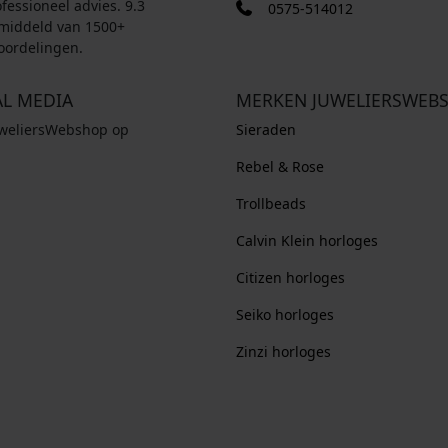
fessioneel advies. 9.3
0575-514012
middeld van 1500+
oordelingen.
AL MEDIA
MERKEN JUWELIERSWEB
uweliersWebshop op
Sieraden
Rebel & Rose
Trollbeads
Calvin Klein horloges
Citizen horloges
Seiko horloges
Zinzi horloges