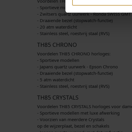
Voordelen TH85 SWISS GMT horloges:
- Sportieve modellen
- Zwitsers quartz uurwerk - Ronda SWISS GMT
- Draaiende bezel (stopwatch-functie)
- 20 atm waterdicht
- Stainless steel, roestvrij staal (RVS)
TH85 CHRONO
Voordelen TH85 CHRONO horloges:
- Sportieve modellen
- Japans quartz uurwerk - Epson Chrono
- Draaiende bezel (stopwatch-functie)
- 5 atm waterdicht
- Stainless steel, roestvrij staal (RVS)
TH85 CRYSTALS
Voordelen TH85 CRYSTALS horloges voor dam
- Sportieve modellen met luxe afwerking
- Voorzien van meerdere Crystals
op de wijzerplaat, bezel en schakels