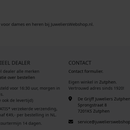
voor dames en heren bij JuweliersWebshop.nl.
IEEL DEALER
CONTACT
el dealer alle merken
Contact formulier.
tie over bestellen
Eigen winkel in
Zutphen
.
steld voor 16:30 uur, morgen in
Vertrouwd adres sinds 1920!
s.
De Grijff Juweliers Zutphe
e ook de levertijd)
Sprongstraat 8
ATIS* verzekerde verzending,
7201KS Zutphen
af €49,- per bestelling in NL.
service@juwelierswebshop
tourtermijn 14 dagen.