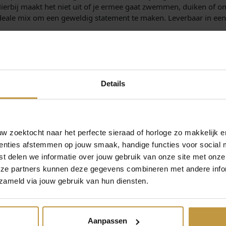
4
j
6
ierbij maakt het niet uit of je ermee gaat zwemmen, duiken of om
2
8
s
8
 ideale mix om een geweldig statement te maken. Leverbaar in een r
9
,
w
,
9
0
a
9
,
0
s
0
rvaardigd met een nauwkeurige afwerking. De modellen met de d
0
.
:
.
apanse precisie. De uurwerken draaien door beweging van de pols 
0
€
 het glas maakt dit duikersmodel compleet. Het TH85 horloge is w
Details
.
2
HORLOGES:
9
9
 zoektocht naar het perfecte sieraad of horloge zo makkelijk e
,
enties afstemmen op jouw smaak, handige functies voor social 
0
t delen we informatie over jouw gebruik van onze site met onze
0
eze partners kunnen deze gegevens combineren met andere infor
.
zameld via jouw gebruik van hun diensten.
IGER HORLOGES:
Aanpassen