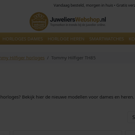
Vandaag besteld, morgen in huis • Gratis ve
HORLOGES DAMES
HORLOGE HEREN
SMARTWATCHES
KO
my Hilfiger horloges
Tommy Hilfiger TH85
rloges? Bekijk hier de nieuwe modellen voor dames en heren. Be
O
H
,00
€
239,00
€
218,00
o
u