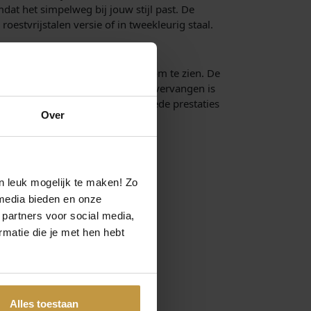
dat het simpelweg bij jouw stijl past. De
2
oestvrijstalen versie of in tweekleurig staal.
9
9
,
uikhorloge look zijn geweldig om te zien. De
0
tijdens het dragen. Een batterij vervangen is
0
aterdicht tot 100 meter voor goede prestaties
Over
.
n leuk mogelijk te maken! Zo
media bieden en onze
 partners voor social media,
matie die je met hen hebt
Alles toestaan