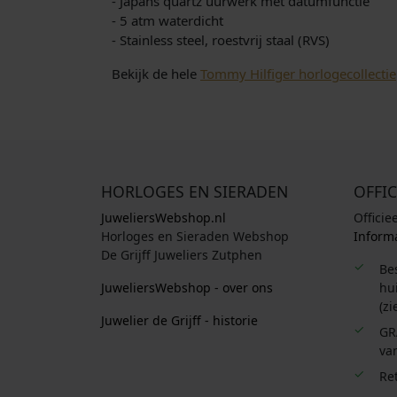
- Japans quartz uurwerk met datumfunctie
- 5 atm waterdicht
- Stainless steel, roestvrij staal (RVS)
Bekijk de hele
Tommy Hilfiger horlogecollectie
HORLOGES EN SIERADEN
OFFIC
JuweliersWebshop.nl
Officie
Horloges en Sieraden Webshop
Informa
De Grijff Juweliers Zutphen
Be
JuweliersWebshop - over ons
hui
(zi
Juwelier de Grijff - historie
GR
van
Re