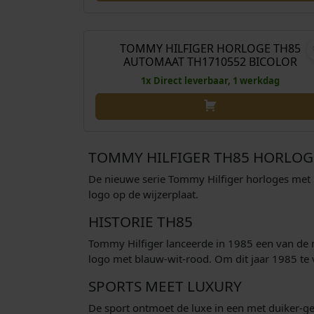
e
n
O
€
329,00
€
248
p
k
o
r
e
r
TOMMY HILFIGER HORLOGE TH85
Aanbieding!
AUTOMAAT TH1710552 BICOLOR
i
l
s
j
i
p
1x Direct leverbaar, 1 werkdag
s
j
r
w
k
o
a
e
n
s
p
k
TOMMY HILFIGER TH85 HORLOG
:
r
e
De nieuwe serie Tommy Hilfiger horloges met
€
i
l
logo op de wijzerplaat.
j
i
2
s
j
HISTORIE TH85
4
w
k
Tommy Hilfiger lanceerde in 1985 een van de 
9
a
e
logo met blauw-wit-rood. Om dit jaar 1985 te 
,
s
p
0
:
r
SPORTS MEET LUXURY
0
€
i
De sport ontmoet de luxe in een met duiker-ge
.