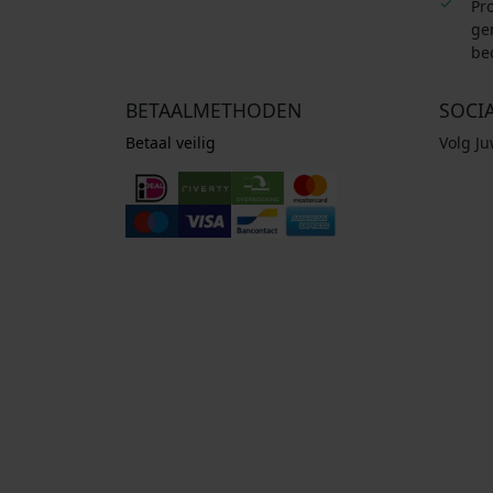
Pro
ge
be
BETAALMETHODEN
SOCI
Betaal veilig
Volg J