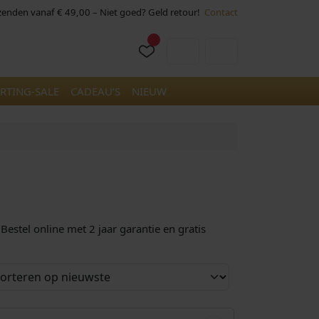
rzenden vanaf € 49,00 – Niet goed? Geld retour!
Contact
Cart
Account
RTING-SALE
CADEAU’S
NIEUW
stel online met 2 jaar garantie en gratis
O
H
€
199,00
€
168,00
o
u