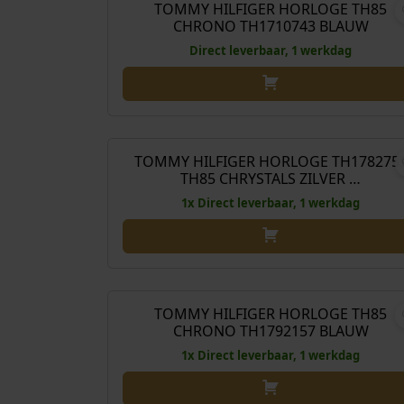
TOMMY HILFIGER HORLOGE TH85
CHRONO TH1710743 BLAUW
Direct leverbaar, 1 werkdag
O
€
249,00
€
198
o
r
TOMMY HILFIGER HORLOGE TH178275
Aanbieding!
TH85 CHRYSTALS ZILVER …
s
p
1x Direct leverbaar, 1 werkdag
r
o
n
O
€
229,00
€
193
k
o
e
r
TOMMY HILFIGER HORLOGE TH85
Aanbieding!
CHRONO TH1792157 BLAUW
l
s
i
p
1x Direct leverbaar, 1 werkdag
j
r
k
o