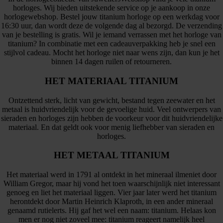
horloges. Wij bieden uitstekende service op je aankoop in onze
horlogewebshop. Bestel jouw titanium horloge op een werkdag voor
16:30 uur, dan wordt deze de volgende dag al bezorgd. De verzending
van je bestelling is gratis. Wil je iemand verrassen met het horloge van
titanium? In combinatie met een cadeauverpakking heb je snel een
stijlvol cadeau. Mocht het horloge niet naar wens zijn, dan kun je het
binnen 14 dagen ruilen of retourneren.
HET MATERIAAL TITANIUM
Ontzettend sterk, licht van gewicht, bestand tegen zeewater en het
metaal is huidvriendelijk voor de gevoelige huid. Veel ontwerpers van
sieraden en horloges zijn hebben de voorkeur voor dit huidvriendelijke
materiaal. En dat geldt ook voor menig liefhebber van sieraden en
horloges.
HET METAAL TITANIUM
Het materiaal werd in 1791 al ontdekt in het mineraal ilmeniet door
William Gregor, maar hij vond het toen waarschijnlijk niet interessant
genoeg en liet het materiaal liggen. Vier jaar later werd het titanium
herontdekt door Martin Heinrich Klaproth, in een ander mineraal
genaamd rutielerts. Hij gaf het wel een naam: titanium. Helaas kon
men er nog niet zoveel mee: titanium reageert namelijk heel