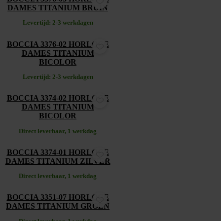
DAMES TITANIUM BRUIN
Levertijd: 2-3 werkdagen
€
219,00
BOCCIA 3376-02 HORLOGE
DAMES TITANIUM
BICOLOR
Levertijd: 2-3 werkdagen
€
199,00
BOCCIA 3374-02 HORLOGE
DAMES TITANIUM
BICOLOR
Direct leverbaar, 1 werkdag
€
169,00
BOCCIA 3374-01 HORLOGE
DAMES TITANIUM ZILVER
Direct leverbaar, 1 werkdag
€
149,00
BOCCIA 3351-07 HORLOGE
DAMES TITANIUM GROEN