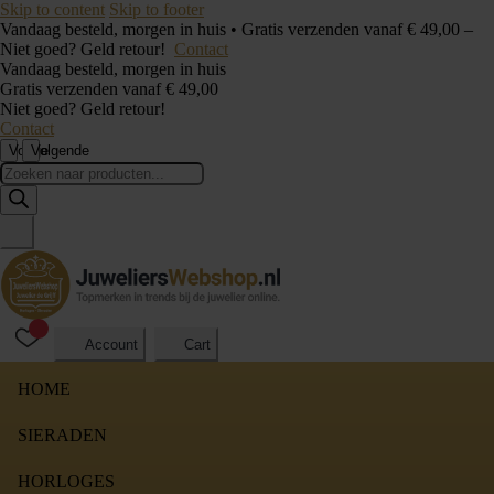
Skip to content
Skip to footer
Vandaag besteld, morgen in huis • Gratis verzenden vanaf € 49,00 –
Niet goed? Geld retour!
Contact
Vandaag besteld, morgen in huis
Gratis verzenden vanaf € 49,00
Niet goed? Geld retour!
Contact
Vorige
Volgende
Producten
zoeken
Account
Cart
HOME
SIERADEN
HORLOGES