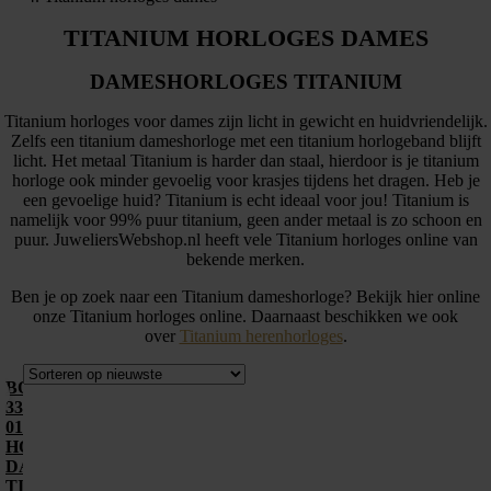
TITANIUM HORLOGES DAMES
DAMESHORLOGES TITANIUM
Titanium horloges voor dames zijn licht in gewicht en huidvriendelijk.
Zelfs een titanium dameshorloge met een titanium horlogeband blijft
licht. Het metaal Titanium is harder dan staal, hierdoor is je titanium
horloge ook minder gevoelig voor krasjes tijdens het dragen. Heb je
een gevoelige huid? Titanium is echt ideaal voor jou! Titanium is
namelijk voor 99% puur titanium, geen ander metaal is zo schoon en
puur. JuweliersWebshop.nl heeft vele Titanium horloges online van
bekende merken.
Ben je op zoek naar een Titanium dameshorloge? Bekijk hier online
onze Titanium horloges online. Daarnaast beschikken we ook
over
Titanium herenhorloges
.
0
BOCCIA
3378-
01
HORLOGE
DAMES
TITANIUM