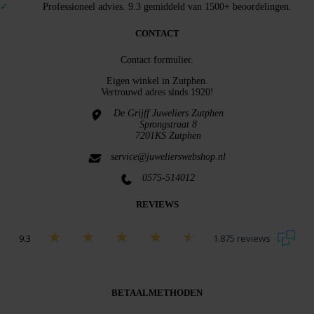
Professioneel advies. 9.3 gemiddeld van 1500+ beoordelingen.
CONTACT
Contact formulier.
Eigen winkel in
Zutphen
.
Vertrouwd adres sinds 1920!
De Grijff Juweliers Zutphen
Sprongstraat 8
7201KS Zutphen
service@juwelierswebshop.nl
0575-514012
REVIEWS
9.3
1.875 reviews
Bekijk alle beoordelingen
BETAALMETHODEN