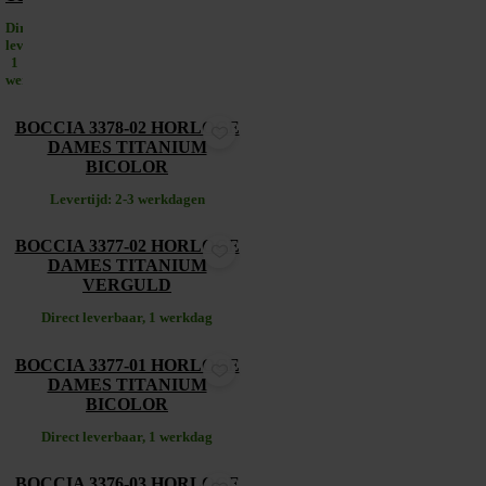
Direct
leverbaar,
1
werkdag
€
159,00
BOCCIA 3378-02 HORLOGE
DAMES TITANIUM
BICOLOR
Levertijd: 2-3 werkdagen
€
209,00
BOCCIA 3377-02 HORLOGE
DAMES TITANIUM
VERGULD
Direct leverbaar, 1 werkdag
€
189,00
BOCCIA 3377-01 HORLOGE
DAMES TITANIUM
BICOLOR
Direct leverbaar, 1 werkdag
€
239,00
BOCCIA 3376-03 HORLOGE