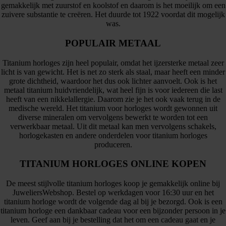
gemakkelijk met zuurstof en koolstof en daarom is het moeilijk om een
zuivere substantie te creëren. Het duurde tot 1922 voordat dit mogelijk
was.
POPULAIR METAAL
Titanium horloges zijn heel populair, omdat het ijzersterke metaal zeer
licht is van gewicht. Het is net zo sterk als staal, maar heeft een minder
grote dichtheid, waardoor het dus ook lichter aanvoelt. Ook is het
metaal titanium huidvriendelijk, wat heel fijn is voor iedereen die last
heeft van een nikkelallergie. Daarom zie je het ook vaak terug in de
medische wereld. Het titanium voor horloges wordt gewonnen uit
diverse mineralen om vervolgens bewerkt te worden tot een
verwerkbaar metaal. Uit dit metaal kan men vervolgens schakels,
horlogekasten en andere onderdelen voor titanium horloges
produceren.
TITANIUM HORLOGES ONLINE KOPEN
De meest stijlvolle titanium horloges koop je gemakkelijk online bij
JuweliersWebshop. Bestel op werkdagen voor 16:30 uur en het
titanium horloge wordt de volgende dag al bij je bezorgd. Ook is een
titanium horloge een dankbaar cadeau voor een bijzonder persoon in je
leven. Geef aan bij je bestelling dat het om een cadeau gaat en je