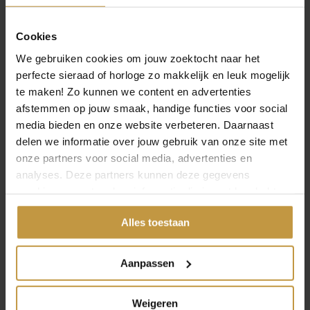
DAMES TITANIUM
BICOLOR
Cookies
Direct leverbaar, 1 werkdag
€
129,00
We gebruiken cookies om jouw zoektocht naar het
BOCCIA 3277-03 HORLOGE
perfecte sieraad of horloge zo makkelijk en leuk mogelijk
DAMES TITANIUM
te maken! Zo kunnen we content en advertenties
GOUDKLEURIG
afstemmen op jouw smaak, handige functies voor social
Levertijd: 2-3 werkdagen
€
139,00
media bieden en onze website verbeteren. Daarnaast
delen we informatie over jouw gebruik van onze site met
BOCCIA 3262-04 HORLOGE
onze partners voor social media, advertenties en
DAMES TITANIUM
OPEN FILTER
analyses. Deze partners kunnen deze gegevens
GOUDKLEURIG
combineren met andere informatie die je met hen hebt
Direct leverbaar, 1 werkdag
€
179,00
gedeeld of die ze hebben verzameld via jouw gebruik van
Alles toestaan
hun diensten.
BOCCIA 3158-05 HORLOGE
DAMES GOUDKLEURIG
TITANIUM
Aanpassen
Direct leverbaar, 1 werkdag
€
199,00
BOCCIA 3363-04 SOLAR
Weigeren