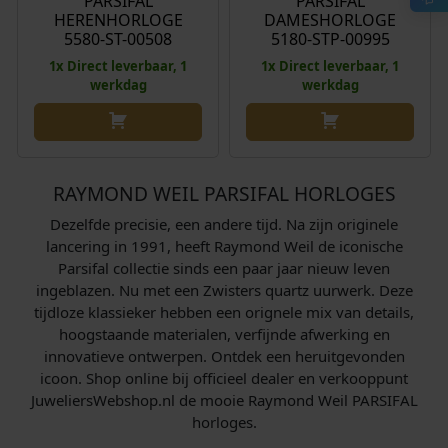
PARSIFAL
PARSIFAL
s
d
s
d
HERENHORLOGE
DAMESHORLOGE
p
i
p
i
5580-ST-00508
5180-STP-00995
r
g
r
g
1x Direct leverbaar, 1
1x Direct leverbaar, 1
o
e
o
e
werkdag
werkdag
n
p
n
p
k
r
k
r
e
i
e
i
l
j
l
j
RAYMOND WEIL PARSIFAL HORLOGES
i
s
i
s
j
i
j
i
Dezelfde precisie, een andere tijd. Na zijn originele
k
s
k
s
lancering in 1991, heeft Raymond Weil de iconische
e
:
e
:
Parsifal collectie sinds een paar jaar nieuw leven
ingeblazen. Nu met een Zwisters quartz uurwerk. Deze
p
€
p
€
tijdloze klassieker hebben een orignele mix van details,
r
r
hoogstaande materialen, verfijnde afwerking en
i
1
i
1
innovatieve ontwerpen. Ontdek een heruitgevonden
j
.
j
.
icoon. Shop online bij officieel dealer en verkooppunt
s
5
s
8
JuweliersWebshop.nl de mooie Raymond Weil PARSIFAL
w
9
w
9
horloges.
a
8
a
8