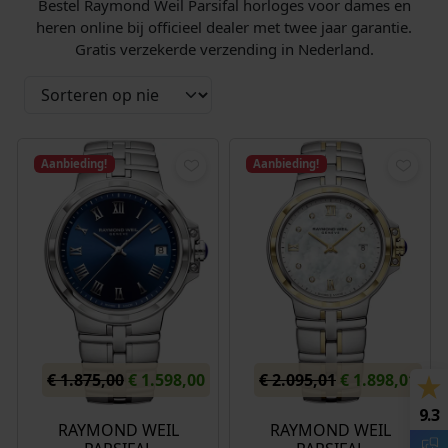
Bestel Raymond Weil Parsifal horloges voor dames en
heren online bij officieel dealer met twee jaar garantie.
Gratis verzekerde verzending in Nederland.
Aanbieding!
Aanbieding!
O
H
O
H
€
1.875,00
€
1.598,00
€
2.095,01
€
1.898,01
o
u
o
u
9.3
r
i
r
i
RAYMOND WEIL
RAYMOND WEIL