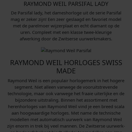
RAYMOND WEIL PARSIFAL LADY
s
,
s
,
:
0
:
0
De Parsifal lady, het dameshorloge uit de serie Parsifal
€
0
€
1
mag er zeker zijn! Een zeer geslaagd en favoriet model
.
.
met de parelmoer wijzerplaat en echt diamant op de
1
2
uren. Compleet met een klasse twee-kleurige
.
.
afwerking door de Zwitserse uurwerkmakers.
8
0
7
9
5
5
RAYMOND WEIL HORLOGES SWISS
,
,
MADE
0
0
Raymond Weil is een populair horlogemerk in het hogere
0
1
segment. Niet alleen vanwege de vooruitstrevende
.
.
technologie, maar ook vanwege het fraaie uiterlijke en de
bijzondere uitstraling. Binnen het assortiment met
herenhorloges van Raymond Weil vind je een breed scala
aan hoogwaardige horloges. Met name de technische
modellen met automatisch uurwerk van Raymond Weil
zijn enorm in trek bij veel mannen. De Zwitserse uurwerk-