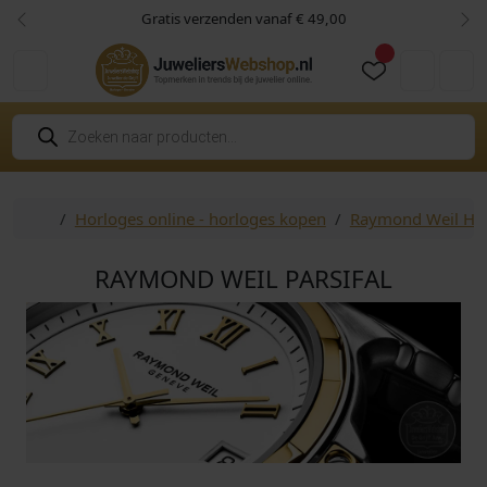
Skip to content
Skip to footer
Gratis verzenden vanaf € 49,00
Vorige
Vol
Cart
Account
P
r
o
d
u
c
Home
Horloges online - horloges kopen
Raymond Weil Ho
t
e
n
z
RAYMOND WEIL PARSIFAL
o
e
k
e
n