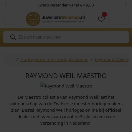
Skip to content
Skip to footer
Gratis verzenden vanaf € 49,00
Vorige
Vol
Cart
Account
P
r
o
d
u
c
Home
Horloges online - horloges kopen
Raymond Weil Ho
t
e
n
z
RAYMOND WEIL MAESTRO
o
e
k
e
n
De Maestro collectie van Raymond Weil laat het
vakmanschap van de Zwitserse meester horlogemakers
zien. Bestel Raymond Weil horloges online bij officieel
dealer met twee jaar garantie. Gratis verzekerde
verzending in Nederland.