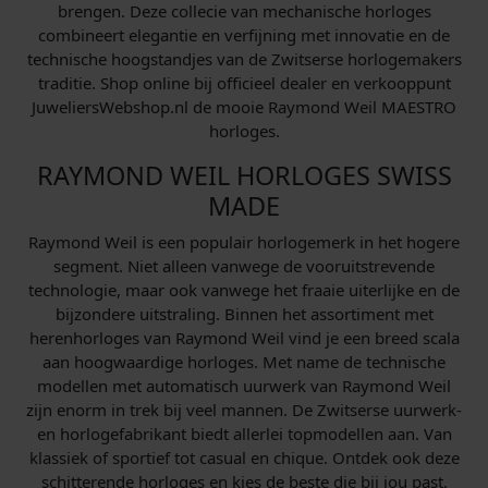
brengen. Deze collecie van mechanische horloges
j
.
combineert elegantie en verfijning met innovatie en de
s
2
technische hoogstandjes van de Zwitserse horlogemakers
w
9
traditie. Shop online bij officieel dealer en verkooppunt
a
8
JuweliersWebshop.nl de mooie Raymond Weil MAESTRO
s
,
horloges.
:
0
RAYMOND WEIL HORLOGES SWISS
€
0
MADE
.
1
Raymond Weil is een populair horlogemerk in het hogere
.
segment. Niet alleen vanwege de vooruitstrevende
7
technologie, maar ook vanwege het fraaie uiterlijke en de
2
bijzondere uitstraling. Binnen het assortiment met
5
herenhorloges van Raymond Weil vind je een breed scala
,
aan hoogwaardige horloges. Met name de technische
0
modellen met automatisch uurwerk van Raymond Weil
zijn enorm in trek bij veel mannen. De Zwitserse uurwerk-
0
en horlogefabrikant biedt allerlei topmodellen aan. Van
.
klassiek of sportief tot casual en chique. Ontdek ook deze
schitterende horloges en kies de beste die bij jou past.