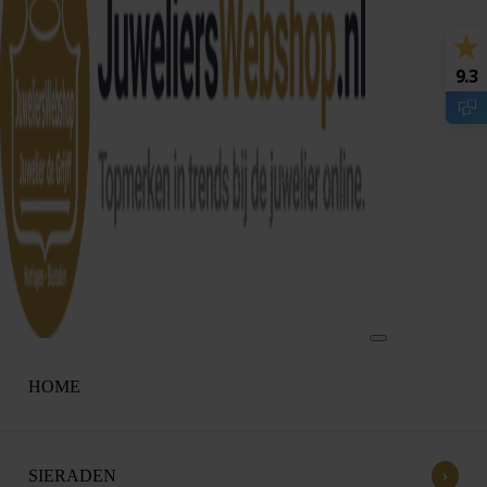
9.3
HOME
›
SIERADEN