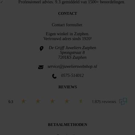
Professioneel advies. 9.3 gemiddeld van 1500+ beoordelingen.
CONTACT
Contact formulier.
Eigen winkel in
Zutphen
.
Vertrouwd adres sinds 1920!
De Grijff Juweliers Zutphen
Sprongstraat 8
7201KS Zutphen
service@juwelierswebshop.nl
0575-514012
REVIEWS
9.3
1.875 reviews
Bekijk alle beoordelingen
BETAALMETHODEN