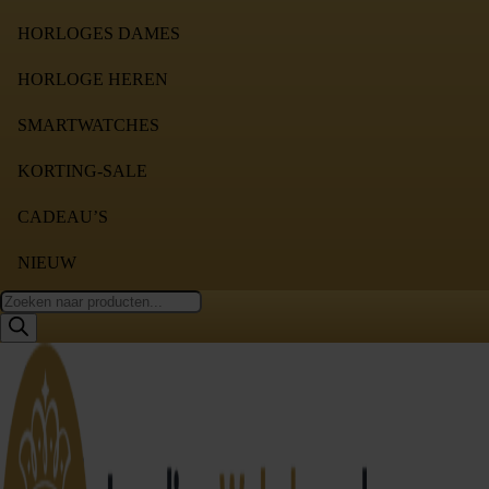
HORLOGES DAMES
HORLOGE HEREN
SMARTWATCHES
KORTING-SALE
CADEAU’S
NIEUW
Producten
zoeken