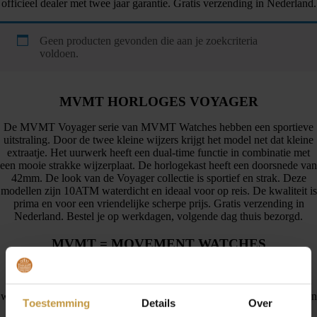
officieel dealer met twee jaar garantie. Gratis verzending in Nederland.
Geen producten gevonden die aan je zoekcriteria
voldoen.
MVMT HORLOGES VOYAGER
De MVMT Voyager serie van MVMT Watches hebben een sportieve
uitstraling. Door de twee kleine wijzers krijgt het model net dat kleine
extraatje. Het uurwerk heeft een dual-time functie in combinatie met
een mooie strakke wijzerplaat. De horlogekast heeft een doorsnede van
42mm. De look van de Voyager collectie is sportief en strak. Deze
modellen zijn 10ATM waterdicht en ideaal voor op reis. De kwaliteit is
prima en voor een vriendelijke scherpe prijs. Gratis verzending in
Nederland. Bestel je op werkdagen, volgende dag thuis bezorgd.
MVMT = MOVEMENT WATCHES
De horloges van MVMT kennen een bijzonder verhaal, vol in
beweging! Door te starten met crowdfunding werd het eerste
werkkapitaal binnen gehaald. De oprichters uit California, Jake Kassan
Toestemming
Details
Over
en Kramer La Plante, wilden de wereld wakker schudden met