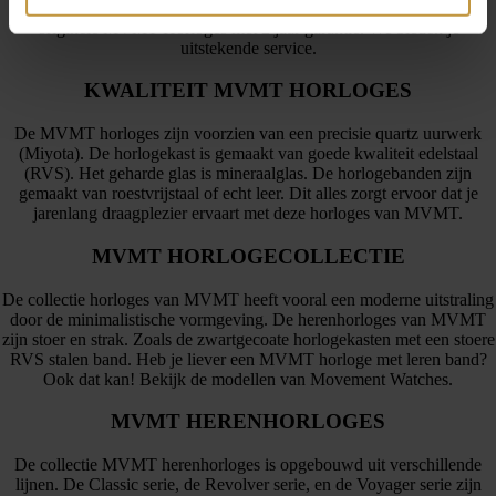
een uitgebreide collectie van MVMT. Wij verkopen uitsluitend
originele MVMT Horloges met 2 jaar garantie. We bieden je
uitstekende service.
KWALITEIT MVMT HORLOGES
De MVMT horloges zijn voorzien van een precisie quartz uurwerk
(Miyota). De horlogekast is gemaakt van goede kwaliteit edelstaal
(RVS). Het geharde glas is mineraalglas. De horlogebanden zijn
gemaakt van roestvrijstaal of echt leer. Dit alles zorgt ervoor dat je
jarenlang draagplezier ervaart met deze horloges van MVMT.
MVMT HORLOGECOLLECTIE
De collectie horloges van MVMT heeft vooral een moderne uitstraling
door de minimalistische vormgeving. De herenhorloges van MVMT
zijn stoer en strak. Zoals de zwartgecoate horlogekasten met een stoere
RVS stalen band. Heb je liever een MVMT horloge met leren band?
Ook dat kan! Bekijk de modellen van Movement Watches.
MVMT HERENHORLOGES
De collectie MVMT herenhorloges is opgebouwd uit verschillende
lijnen. De Classic serie, de Revolver serie, en de Voyager serie zijn