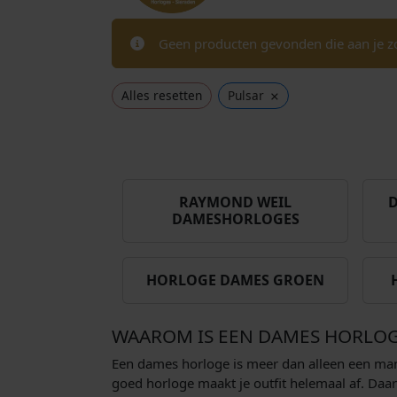
Geen producten gevonden die aan je zo
×
Alles resetten
Pulsar
RAYMOND WEIL
D
DAMESHORLOGES
HORLOGE DAMES GROEN
WAAROM IS EEN DAMES HORLO
Een dames horloge is meer dan alleen een manie
goed horloge maakt je outfit helemaal af. Daa