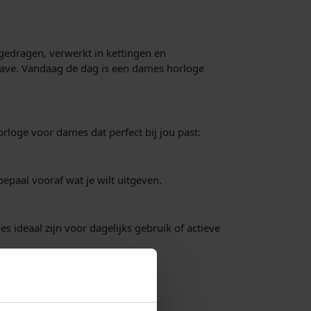
gedragen, verwerkt in kettingen en
gave. Vandaag de dag is een dames horloge
orloge voor dames dat perfect bij jou past:
bepaal vooraf wat je wilt uitgeven.
es ideaal zijn voor dagelijks gebruik of actieve