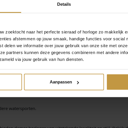
ewonden, maar straalt vakmanschap uit.
Details
eurige afwerkingen of zelfs titanium voor extra duurzaamheid.
tstraling, terwijl metalen banden duurzaam en stijlvol zijn. Voor 
 zoektocht naar het perfecte sieraad of horloge zo makkelijk e
enties afstemmen op jouw smaak, handige functies voor social 
t delen we informatie over jouw gebruik van onze site met onze
RM
eze partners kunnen deze gegevens combineren met andere infor
bij de grootte van je pols. Een kastdiameter tussen de 30-35 mm 
zameld via jouw gebruik van hun diensten.
ITEN
oals datumweergave, stopwatchfuncties of zelfs waterbestendighe
Aanpassen
ere watersporten.