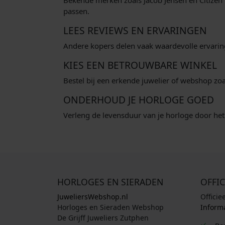
Bekende merken zoals Jacob Jensen en Citizen 
passen.
LEES REVIEWS EN ERVARINGEN
Andere kopers delen vaak waardevolle ervaringe
KIES EEN BETROUWBARE WINKEL
Bestel bij een erkende juwelier of webshop zoa
ONDERHOUD JE HORLOGE GOED
Verleng de levensduur van je horloge door he
HORLOGES EN SIERADEN
OFFIC
JuweliersWebshop.nl
Officie
Horloges en Sieraden Webshop
Informa
De Grijff Juweliers Zutphen