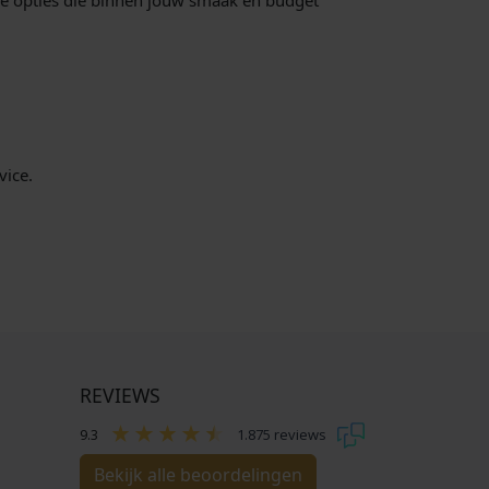
 de opties die binnen jouw smaak en budget
vice.
REVIEWS
9.3
1.875 reviews
Bekijk alle beoordelingen