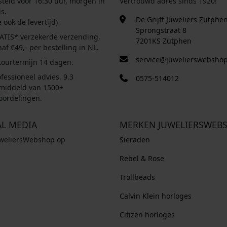
steld voor 16:30 uur, morgen in
Vertrouwd adres sinds 1920!
s.
De Grijff Juweliers Zutphe
e ook de levertijd)
Sprongstraat 8
ATIS* verzekerde verzending,
7201KS Zutphen
af €49,- per bestelling in NL.
service@juwelierswebshop
tourtermijn 14 dagen.
fessioneel advies. 9.3
0575-514012
middeld van 1500+
oordelingen.
AL MEDIA
MERKEN JUWELIERSWEB
uweliersWebshop op
Sieraden
Rebel & Rose
Trollbeads
Calvin Klein horloges
Citizen horloges