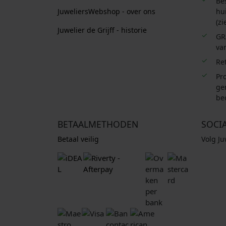
Be
JuweliersWebshop - over ons
hui
(zi
Juwelier de Grijff - historie
GR
van
Re
Pro
ge
be
BETAALMETHODEN
SOCI
Betaal veilig
Volg J