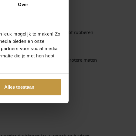
Over
een sportieve look zijn siliconen of rubberen
n leuk mogelijk te maken! Zo
media bieden en onze
 partners voor social media,
matie die je met hen hebt
geeft een subtiele look, terwijl grotere maten
id.
Alles toestaan