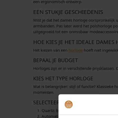
een ergonomisch ontwerp.
EEN STUKJE GESCHIEDENIS
Wist je dat het dames horloge oorspronkelijk 
armbanden. Pas later werd het polshorloge po
uitgegroeid tot een onmisbaar modeaccessoir
HOE KIES JE HET IDEALE DAMES
Het kiezen van een
horloge
hoeft niet ingewikk
BEPAAL JE BUDGET
Horloges zijn er in verschillende prijsklassen.
KIES HET TYPE HORLOGE
Wat is belangrijker: stijl of functie? Klassieke
momenten.
SELECTEER HET MECHANISME
Quartz: batterij-aangedreven, nauwkeurig
Automatisch: werkt door de beweging van 