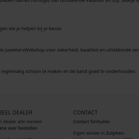
bieden dames horloges van uitstekende kwaliteit en stijl. Bekijk
n die je helpen bij je keuze.
ls JuweliersWebshop voor zekerheid, kwaliteit en uitstekende ser
t regelmatig schoon te maken en de band goed te onderhouden.
IEEL DEALER
CONTACT
el dealer alle merken
Contact formulier.
tie over bestellen
Eigen winkel in
Zutphen
.