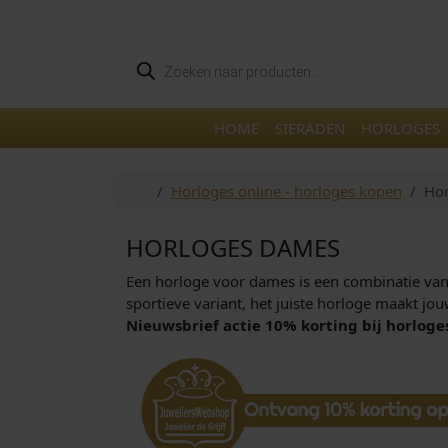
Skip to content
Skip to footer
P
r
o
d
u
HOME
SIERADEN
HORLOGES
c
t
e
n
Home
Horloges online - horloges kopen
Hor
z
o
e
k
HORLOGES DAMES
e
n
Een horloge voor dames is een combinatie van st
sportieve variant, het juiste horloge maakt j
Nieuwsbrief actie 10% korting bij horloge