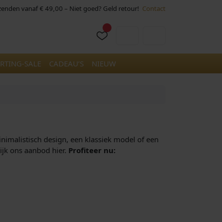
rzenden vanaf € 49,00 – Niet goed? Geld retour!
Contact
Cart
Account
RTING-SALE
CADEAU’S
NIEUW
inimalistisch design, een klassiek model of een
ijk ons aanbod hier.
Profiteer nu: