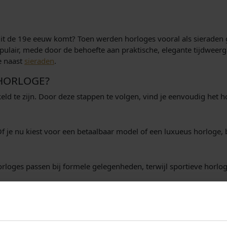
uit de 19e eeuw komt? Toen werden horloges vooral als sieraden 
pulair, mede door de behoefte aan praktische, elegante tijdweer
e naast
sieraden
.
 HORLOGE?
eld te zijn. Door deze stappen te volgen, vind je eenvoudig het h
 Of je nu kiest voor een betaalbaar model of een luxueus horloge, 
 horloges passen bij formele gelegenheden, terwijl sportieve horlog
 en onderhoudsvriendelijk.
je pols, perfect voor liefhebbers van ambacht.