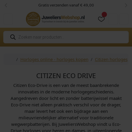
Skip to content
Skip to footer
Niet goed? Geld retour!
Vorige
Vol
Cart
Account
P
r
o
d
u
c
Home
Horloges online - horloges kopen
Citizen horloges
t
e
n
z
CITIZEN ECO DRIVE
o
e
Citizen Eco-Drive is een van de meest baanbrekende
k
e
innovaties in de moderne horlogegeschiedenis.
n
Aangedreven door licht en zonder batterijwissel maakt
Eco-Drive niet alleen praktisch verschil voor de drager,
maar levert het ook een bijdrage aan een
milieuvriendelijker alternatief voor traditionele
wegwerpbatterijen. Bij JuweliersWebshop vindt u Eco-
Drive horloges voor heren en dames, in uiteenlopende