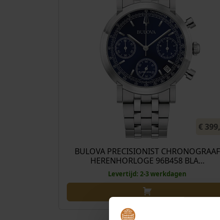
€
399
BULOVA PRECISIONIST CHRONOGRAAF
HERENHORLOGE 96B458 BLA…
Levertijd: 2-3 werkdagen
€
499