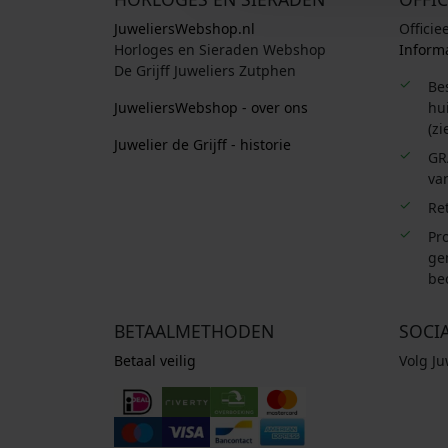
k
JuweliersWebshop.nl
Officie
e
Horloges en Sieraden Webshop
Informa
p
De Grijff Juweliers Zutphen
r
Be
i
JuweliersWebshop - over ons
hui
(zi
j
Juwelier de Grijff - historie
s
GR
w
van
a
Re
s
Pro
:
ge
€
be
7
BETAALMETHODEN
SOCI
9
Betaal veilig
Volg J
9
,
0
0