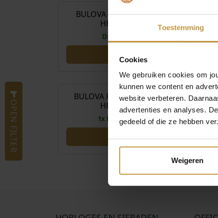
BULOVA PRECISIONIST SUPER SEVILLE
HERENHORLOGE 96B440
Toestemming
Direct leverbaar, 1 werkdag
Cookies
O
€
799,00
€
498
We gebruiken cookies om jouw
o
kunnen we content en advert
r
BULOVA PRECISIONIST CHRONOGRAAF
Aanbieding!
website verbeteren. Daarnaas
OPEN FILTER
HERENHORLOGE 98B357
s
advertenties en analyses. D
p
1x Direct leverbaar, 1 werkdag
gedeeld of die ze hebben ver
r
o
n
Weigeren
k
e
l
i
j
HORLOGES EN SIERADEN
OFFIC