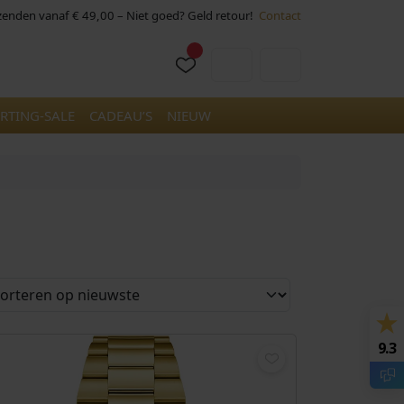
rzenden vanaf € 49,00 – Niet goed? Geld retour!
Contact
Cart
Account
RTING-SALE
CADEAU’S
NIEUW
9.3