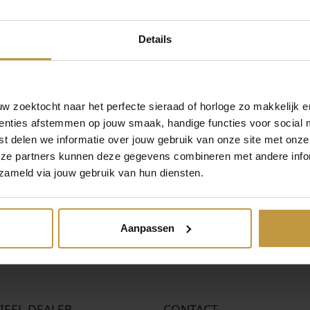
k
r
o
u
e
i
r
i
BULOVA PRECISIONIST CHRONOGRAAF
Aanbieding!
A
HERENHORLOGE 98B358
l
j
s
d
Details
i
s
p
i
1x Direct leverbaar, 1 werkdag
j
i
r
g
k
s
o
e
e
:
n
p
H
,00
 zoektocht naar het perfecte sieraad of horloge zo makkelijk e
p
€
k
r
u
enties afstemmen op jouw smaak, handige functies voor social 
r
e
i
i
t delen we informatie over jouw gebruik van onze site met onze
i
3
l
j
d
eze partners kunnen deze gegevens combineren met andere infor
j
2
i
s
i
zameld via jouw gebruik van hun diensten.
s
4
j
i
g
w
,
k
s
e
a
9
e
:
p
Aanpassen
s
0
p
€
r
:
.
r
i
€
i
5
j
j
6
s
3
s
8
i
IEEL DEALER
CONTACT