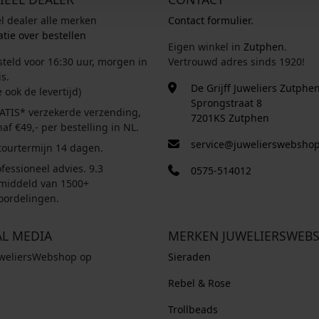
5
w
,
s
el dealer alle merken
Contact formulier.
9
a
0
:
tie over bestellen
,
s
0
€
Eigen winkel in
Zutphen
.
0
:
.
steld voor 16:30 uur, morgen in
Vertrouwd adres sinds 1920!
0
€
4
s.
De Grijff Juweliers Zutphe
.
e ook de levertijd)
9
Sprongstraat 8
7
8
ATIS* verzekerde verzending,
7201KS Zutphen
9
,
af €49,- per bestelling in NL.
9
0
service@juwelierswebshop
tourtermijn 14 dagen.
,
0
fessioneel advies. 9.3
0575-514012
0
.
middeld van 1500+
0
oordelingen.
.
AL MEDIA
MERKEN JUWELIERSWEB
uweliersWebshop op
Sieraden
Rebel & Rose
Trollbeads