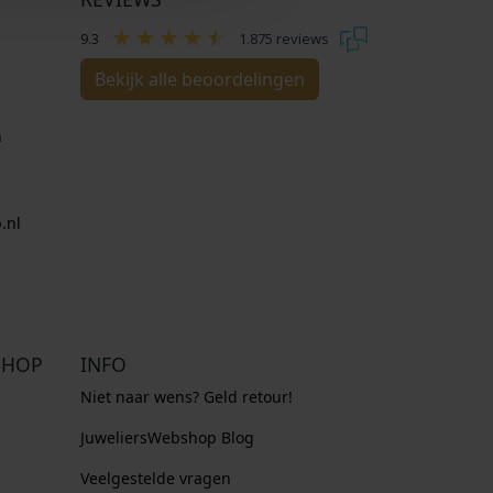
w
,
a
0
9.3
1.875 reviews
s
0
Bekijk alle beoordelingen
:
.
€
n
5
2
9
.nl
,
0
0
.
SHOP
INFO
Niet naar wens? Geld retour!
JuweliersWebshop Blog
Veelgestelde vragen