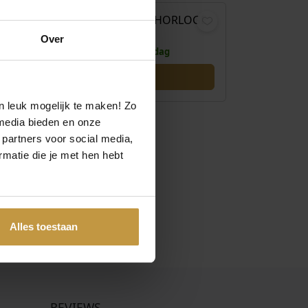
o
u
r
i
BULOVA PRECISIONIST HERENHORLOGE
anbieding!
96B417
s
d
Over
p
i
1x Direct leverbaar, 1 werkdag
r
g
o
e
n
p
n leuk mogelijk te maken! Zo
k
r
media bieden en onze
e
i
 partners voor social media,
l
j
matie die je met hen hebt
i
s
j
i
k
s
e
:
Alles toestaan
p
€
r
i
4
j
4
s
9
REVIEWS