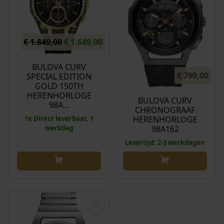
O
H
€
1.849,00
€
1.649,00
o
u
r
i
BULOVA CURV
€
790,00
SPECIAL EDITION
s
d
GOLD 150TH
p
i
HERENHORLOGE
BULOVA CURV
r
g
98A…
CHRONOGRAAF
o
e
HERENHORLOGE
1x Direct leverbaar, 1
n
p
98A162
werkdag
k
r
Levertijd: 2-3 werkdagen
e
i
l
j
i
s
j
i
k
s
e
:
p
€