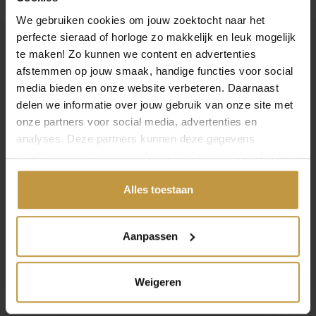
.
We gebruiken cookies om jouw zoektocht naar het
perfecte sieraad of horloge zo makkelijk en leuk mogelijk
te maken! Zo kunnen we content en advertenties
HORLOGES EN SIERADEN
afstemmen op jouw smaak, handige functies voor social
JuweliersWebshop.nl
media bieden en onze website verbeteren. Daarnaast
Horloges en Sieraden Webshop
delen we informatie over jouw gebruik van onze site met
De Grijff Juweliers Zutphen
onze partners voor social media, advertenties en
OPEN FILTER
JuweliersWebshop - over ons
analyses. Deze partners kunnen deze gegevens
combineren met andere informatie die je met hen hebt
Juwelier de Grijff - historie
gedeeld of die ze hebben verzameld via jouw gebruik van
hun diensten.
Alles toestaan
OFFICIEEL DEALER
Officieel dealer alle merken
Aanpassen
Informatie over bestellen
Besteld voor 16:30 uur, morgen in huis.
Weigeren
(zie ook de levertijd)
GRATIS* verzekerde verzending, vanaf €49,- per bestelling