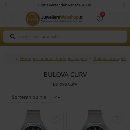
Skip to content
Skip to footer
Gratis verzenden vanaf € 49,00
Vorige
Vol
0
Cart
Account
P
r
o
d
u
c
Home
Horloges online - horloges kopen
Bulova horloges
t
e
n
z
BULOVA CURV
o
e
Bulova Curv
k
e
n