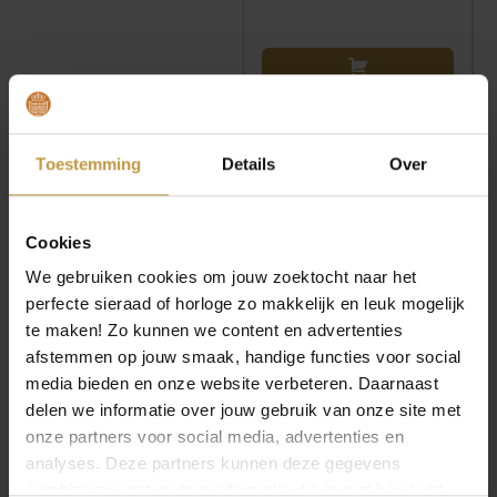
Toestemming
Details
Over
INFORMATIE OVER ZINZI HORLOGES
Cookies
Zinzi horloges staan voor stijlvolle elegantie met een
We gebruiken cookies om jouw zoektocht naar het
moderne, vrouwelijke uitstraling. De designs combineren
perfecte sieraad of horloge zo makkelijk en leuk mogelijk
tijdloze klasse met trendy details, waardoor elk horloge
te maken! Zo kunnen we content en advertenties
moeiteloos aansluit bij jouw persoonlijke look. Met
afstemmen op jouw smaak, handige functies voor social
aandacht voor kwaliteit, draagcomfort en betaalbaarheid
media bieden en onze website verbeteren. Daarnaast
biedt Zinzi een veelzijdige collectie die perfect is voor elke
delen we informatie over jouw gebruik van onze site met
dag én elke gelegenheid. Een horloge dat mode,
onze partners voor social media, advertenties en
functionaliteit en plezier samenbrengt – precies zoals
analyses. Deze partners kunnen deze gegevens
Zinzi bedoeld is.
combineren met andere informatie die je met hen hebt