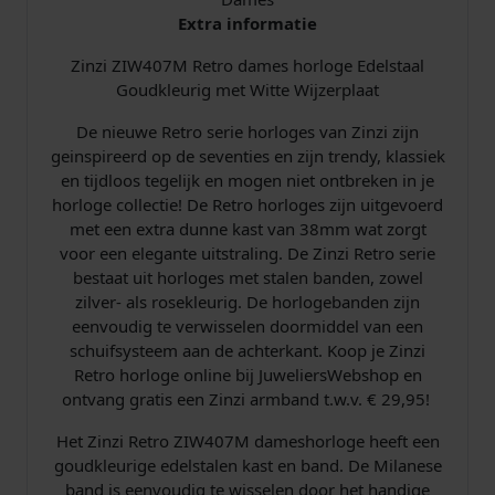
u
Extra informatie
d
Zinzi ZIW407M Retro dames horloge Edelstaal
a
Goudkleurig met Witte Wijzerplaat
a
n
De nieuwe Retro serie horloges van Zinzi zijn
t
geinspireerd op de seventies en zijn trendy, klassiek
a
en tijdloos tegelijk en mogen niet ontbreken in je
l
horloge collectie! De Retro horloges zijn uitgevoerd
met een extra dunne kast van 38mm wat zorgt
voor een elegante uitstraling. De Zinzi Retro serie
bestaat uit horloges met stalen banden, zowel
zilver- als rosekleurig. De horlogebanden zijn
eenvoudig te verwisselen doormiddel van een
schuifsysteem aan de achterkant. Koop je Zinzi
Retro horloge online bij JuweliersWebshop en
ontvang gratis een Zinzi armband t.w.v. € 29,95!
Het Zinzi Retro ZIW407M dameshorloge heeft een
goudkleurige edelstalen kast en band. De Milanese
band is eenvoudig te wisselen door het handige