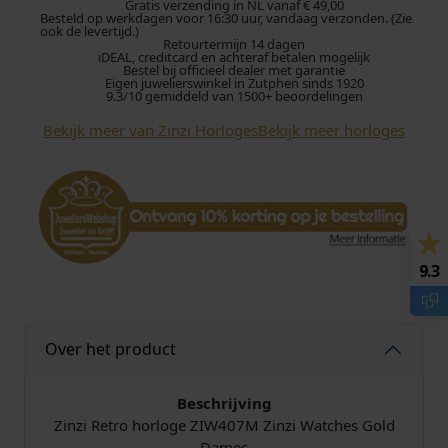
h
Gratis verzending in NL vanaf € 49,00
Besteld op werkdagen voor 16:30 uur, vandaag verzonden. (Zie
o
ook de levertijd.)
Retourtermijn 14 dagen
r
iDEAL, creditcard en achteraf betalen mogelijk
l
Bestel bij officieel dealer met garantie
Eigen juwelierswinkel in Zutphen sinds 1920
o
9.3/10 gemiddeld van 1500+ beoordelingen
g
Bekijk meer van Zinzi Horloges
Bekijk meer horloges
e
Z
I
W
4
0
7
9.3
M
R
e
Over het product
t
r
o
Beschrijving
G
Zinzi Retro horloge ZIW407M Zinzi Watches Gold
o
Dames