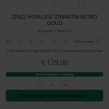
ZINZI HORLOGE ZIW407M RETRO
GOUD
Artikelnr.: ZIW407M
9.3
1.875 reviews
Zinzi Retro horloge ZIW407M Zinzi Watches Gold Dames
€
129,00
Direct leverbaar, 1 werkdag
Z
-
+
i
n
Toevoegen aan winkelwagen
z
i