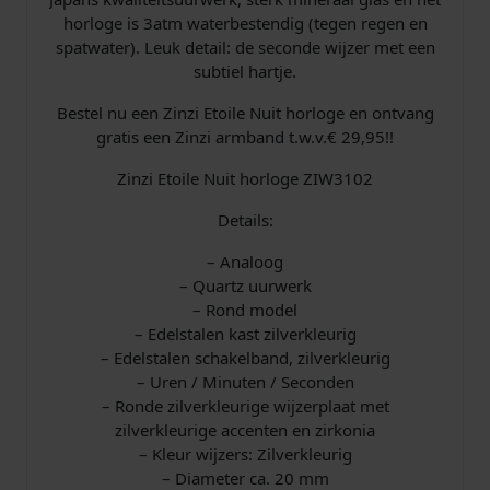
v
horloge is 3atm waterbestendig (tegen regen en
e
spatwater). Leuk detail: de seconde wijzer met een
r
subtiel hartje.
a
a
Bestel nu een Zinzi Etoile Nuit horloge en ontvang
n
gratis een Zinzi armband t.w.v.€ 29,95!!
t
a
Zinzi Etoile Nuit horloge ZIW3102
l
Details:
– Analoog
– Quartz uurwerk
– Rond model
– Edelstalen kast zilverkleurig
– Edelstalen schakelband, zilverkleurig
– Uren / Minuten / Seconden
– Ronde zilverkleurige wijzerplaat met
zilverkleurige accenten en zirkonia
– Kleur wijzers: Zilverkleurig
– Diameter ca. 20 mm