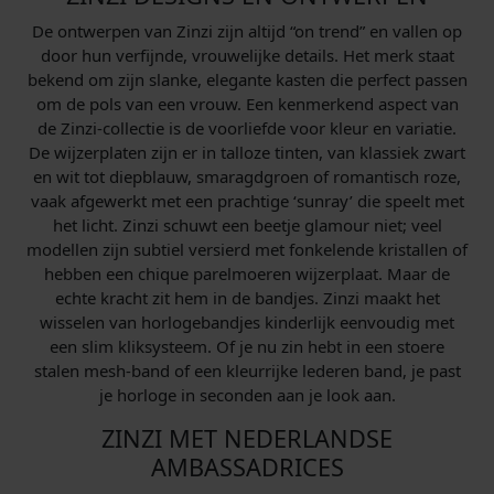
De ontwerpen van Zinzi zijn altijd “on trend” en vallen op
door hun verfijnde, vrouwelijke details. Het merk staat
bekend om zijn slanke, elegante kasten die perfect passen
om de pols van een vrouw. Een kenmerkend aspect van
de Zinzi-collectie is de voorliefde voor kleur en variatie.
De wijzerplaten zijn er in talloze tinten, van klassiek zwart
en wit tot diepblauw, smaragdgroen of romantisch roze,
vaak afgewerkt met een prachtige ‘sunray’ die speelt met
het licht. Zinzi schuwt een beetje glamour niet; veel
modellen zijn subtiel versierd met fonkelende kristallen of
hebben een chique parelmoeren wijzerplaat. Maar de
echte kracht zit hem in de bandjes. Zinzi maakt het
wisselen van horlogebandjes kinderlijk eenvoudig met
een slim kliksysteem. Of je nu zin hebt in een stoere
stalen mesh-band of een kleurrijke lederen band, je past
je horloge in seconden aan je look aan.
ZINZI MET NEDERLANDSE
AMBASSADRICES