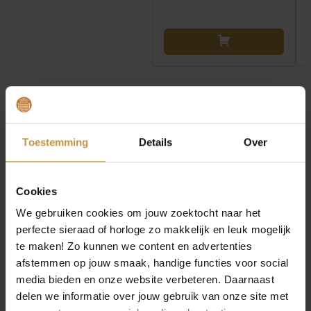
INFORMATIE OVER ZINZI HORLOGES
Toestemming
Details
Over
Zinzi horloges staan voor stijlvolle elegantie met een
moderne, vrouwelijke uitstraling. De designs combineren
Cookies
tijdloze klasse met trendy details, waardoor elk horloge
We gebruiken cookies om jouw zoektocht naar het
moeiteloos aansluit bij jouw persoonlijke look. Met
aandacht voor kwaliteit, draagcomfort en betaalbaarheid
perfecte sieraad of horloge zo makkelijk en leuk mogelijk
biedt Zinzi een veelzijdige collectie die perfect is voor elke
te maken! Zo kunnen we content en advertenties
dag én elke gelegenheid. Een horloge dat mode,
afstemmen op jouw smaak, handige functies voor social
functionaliteit en plezier samenbrengt – precies zoals
media bieden en onze website verbeteren. Daarnaast
Zinzi bedoeld is.
delen we informatie over jouw gebruik van onze site met