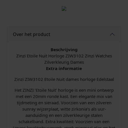
Z
I
W
3
1
Over het product
0
2
E
Beschrijving
t
Zinzi Etoile Nuit Horloge ZIW3102 Zinzi Watches
o
Zilverkleurig Dames
i
Extra informatie
l
e
Zinzi ZIW3102 Etoile Nuit dames horloge Edelstaal
N
Het ZINZI ‘Etoile Nuit’ horloge is een mini ontwerp
u
met een 20mm ronde kast. Een elegante mix van
i
tijdmeting en sieraad. Voorzien van een zilveren
t
sunray wijzerplaat, witte zirkonia’s als uur-
S
aanduiding en een zilverkleurige stalen
i
schakelband. Extra kwaliteit: Voorzien van een
l
Japans kwaliteitsuurwerk, sterk mineraal glas en het