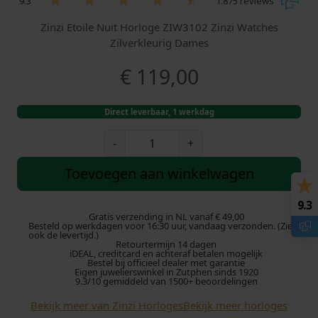
9.3
1.875 reviews
Zinzi Etoile Nuit Horloge ZIW3102 Zinzi Watches
Zilverkleurig Dames
€
119,00
Direct leverbaar, 1 werkdag
Z
-
+
i
n
Toevoegen aan winkelwagen
z
i
9.3
h
Gratis verzending in NL vanaf € 49,00
Besteld op werkdagen voor 16:30 uur, vandaag verzonden. (Zie
o
ook de levertijd.)
Retourtermijn 14 dagen
r
iDEAL, creditcard en achteraf betalen mogelijk
l
Bestel bij officieel dealer met garantie
Eigen juwelierswinkel in Zutphen sinds 1920
o
9.3/10 gemiddeld van 1500+ beoordelingen
g
Bekijk meer van Zinzi Horloges
Bekijk meer horloges
e