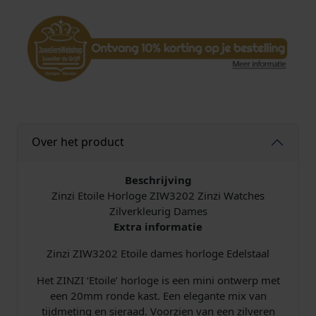
Z
I
W
3
2
0
2
E
t
Over het product
o
i
l
Beschrijving
e
Zinzi Etoile Horloge ZIW3202 Zinzi Watches
S
Zilverkleurig Dames
i
Extra informatie
l
Zinzi ZIW3202 Etoile dames horloge Edelstaal
v
e
Het ZINZI ‘Etoile’ horloge is een mini ontwerp met
r
een 20mm ronde kast. Een elegante mix van
a
tijdmeting en sieraad. Voorzien van een zilveren