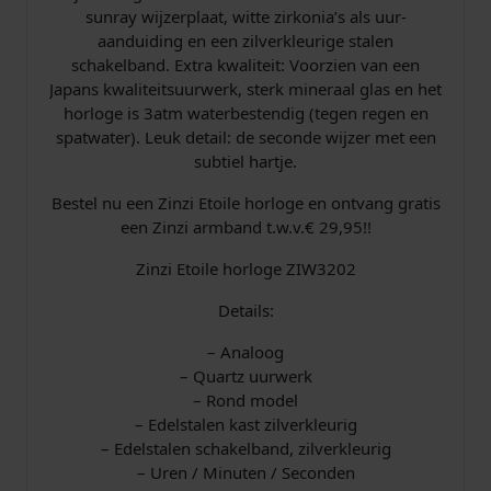
a
sunray wijzerplaat, witte zirkonia’s als uur-
n
aanduiding en een zilverkleurige stalen
t
schakelband. Extra kwaliteit: Voorzien van een
a
Japans kwaliteitsuurwerk, sterk mineraal glas en het
l
horloge is 3atm waterbestendig (tegen regen en
spatwater). Leuk detail: de seconde wijzer met een
subtiel hartje.
Bestel nu een Zinzi Etoile horloge en ontvang gratis
een Zinzi armband t.w.v.€ 29,95!!
Zinzi Etoile horloge ZIW3202
Details:
– Analoog
– Quartz uurwerk
– Rond model
– Edelstalen kast zilverkleurig
– Edelstalen schakelband, zilverkleurig
– Uren / Minuten / Seconden