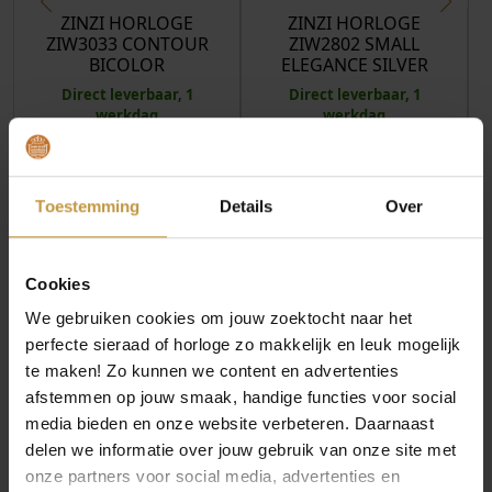
ZINZI HORLOGE
ZINZI HORLOGE
ZIW3033 CONTOUR
ZIW2802 SMALL
BICOLOR
ELEGANCE SILVER
Direct leverbaar, 1
Direct leverbaar, 1
werkdag
werkdag
Toestemming
Details
Over
Cookies
INFORMATIE OVER ZINZI HORLOGES
We gebruiken cookies om jouw zoektocht naar het
perfecte sieraad of horloge zo makkelijk en leuk mogelijk
Zinzi horloges staan voor stijlvolle elegantie met een
te maken! Zo kunnen we content en advertenties
moderne, vrouwelijke uitstraling. De designs combineren
afstemmen op jouw smaak, handige functies voor social
tijdloze klasse met trendy details, waardoor elk horloge
media bieden en onze website verbeteren. Daarnaast
moeiteloos aansluit bij jouw persoonlijke look. Met
delen we informatie over jouw gebruik van onze site met
aandacht voor kwaliteit, draagcomfort en betaalbaarheid
onze partners voor social media, advertenties en
biedt Zinzi een veelzijdige collectie die perfect is voor elke