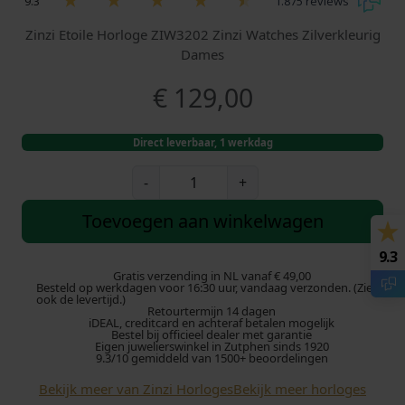
9.3
1.875 reviews
Zinzi Etoile Horloge ZIW3202 Zinzi Watches Zilverkleurig
Dames
€
129,00
Direct leverbaar, 1 werkdag
Z
-
+
i
n
Toevoegen aan winkelwagen
z
i
9.3
h
Gratis verzending in NL vanaf € 49,00
Besteld op werkdagen voor 16:30 uur, vandaag verzonden. (Zie
o
ook de levertijd.)
Retourtermijn 14 dagen
r
iDEAL, creditcard en achteraf betalen mogelijk
l
Bestel bij officieel dealer met garantie
Eigen juwelierswinkel in Zutphen sinds 1920
o
9.3/10 gemiddeld van 1500+ beoordelingen
g
Bekijk meer van Zinzi Horloges
Bekijk meer horloges
e