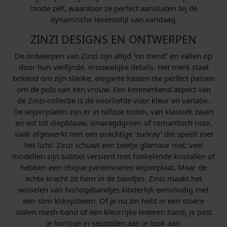
mode zelf, waardoor ze perfect aansluiten bij de
dynamische levensstijl van vandaag.
ZINZI DESIGNS EN ONTWERPEN
De ontwerpen van Zinzi zijn altijd “on trend” en vallen op
door hun verfijnde, vrouwelijke details. Het merk staat
bekend om zijn slanke, elegante kasten die perfect passen
om de pols van een vrouw. Een kenmerkend aspect van
de Zinzi-collectie is de voorliefde voor kleur en variatie.
De wijzerplaten zijn er in talloze tinten, van klassiek zwart
en wit tot diepblauw, smaragdgroen of romantisch roze,
vaak afgewerkt met een prachtige ‘sunray’ die speelt met
het licht. Zinzi schuwt een beetje glamour niet; veel
modellen zijn subtiel versierd met fonkelende kristallen of
hebben een chique parelmoeren wijzerplaat. Maar de
echte kracht zit hem in de bandjes. Zinzi maakt het
wisselen van horlogebandjes kinderlijk eenvoudig met
een slim kliksysteem. Of je nu zin hebt in een stoere
stalen mesh-band of een kleurrijke lederen band, je past
je horloge in seconden aan je look aan.