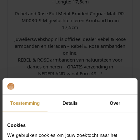
– Lengte: 17,5cm
Rebel and Rose Full Metal Braided Cognac Matt RR-
M0030-S-M gevlochten leren Armband bruin
17,5cm
Juwelierswebshop.nl is officieel dealer Rebel & Rose
armbanden en sieraden – Rebel & Rose armbanden
online.
REBEL & ROSE armbanden van natuursteen voor
dames en heren – GRATIS verzending in
NEDERLAND vanaf Euro 49,- !
Specificaties
Toestemming
Details
Over
Over Rebel and Rose
Cookies
We gebruiken cookies om jouw zoektocht naar het