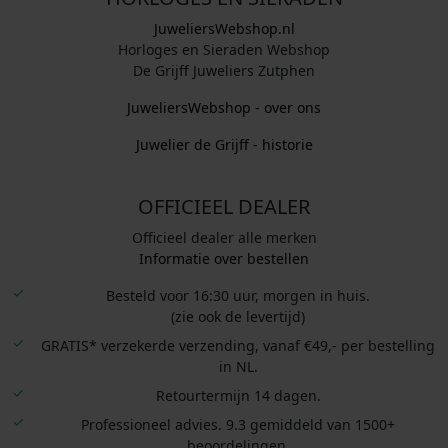
3
2
JuweliersWebshop.nl
9
9
Horloges en Sieraden Webshop
,
,
De Grijff Juweliers Zutphen
0
0
JuweliersWebshop - over ons
0
0
.
.
Juwelier de Grijff - historie
OFFICIEEL DEALER
Officieel dealer alle merken
Informatie over bestellen
Besteld voor 16:30 uur, morgen in huis.
(zie ook de levertijd)
GRATIS* verzekerde verzending, vanaf €49,- per bestelling
in NL.
Retourtermijn 14 dagen.
Professioneel advies. 9.3 gemiddeld van 1500+
beoordelingen.