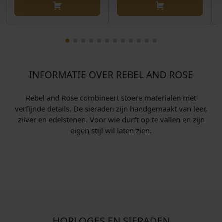
k
r
k
r
e
i
e
i
l
j
l
j
i
s
i
s
j
i
j
i
k
s
k
s
INFORMATIE OVER REBEL AND ROSE
e
:
e
:
p
€
p
€
Rebel and Rose combineert stoere materialen met
r
r
verfijnde details. De sieraden zijn handgemaakt van leer,
i
1
i
8
zilver en edelstenen. Voor wie durft op te vallen en zijn
j
7
j
8
eigen stijl wil laten zien.
s
8
s
,
w
,
w
0
a
0
a
0
s
0
s
.
:
.
:
€
€
HORLOGES EN SIERADEN
2
1