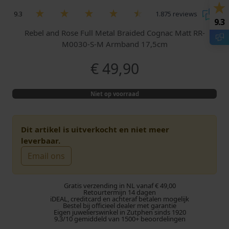
9.3
1.875 reviews
9.3
Rebel and Rose Full Metal Braided Cognac Matt RR-
M0030-S-M Armband 17,5cm
€
49,90
Niet op voorraad
Dit artikel is uitverkocht en niet meer
leverbaar.
Email ons
Gratis verzending in NL vanaf € 49,00
Retourtermijn 14 dagen
iDEAL, creditcard en achteraf betalen mogelijk
Bestel bij officieel dealer met garantie
Eigen juwelierswinkel in Zutphen sinds 1920
9.3/10 gemiddeld van 1500+ beoordelingen