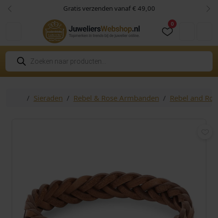
Skip to content
Skip to footer
Gratis verzenden vanaf € 49,00
Vorige
Vol
0
Cart
Account
P
r
o
d
u
c
Home
Sieraden
Rebel & Rose Armbanden
Rebel and Ro
t
e
n
z
o
e
k
e
n