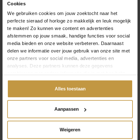
BICOLOR
ELEGANCE SILVER
Cookies
Direct leverbaar, 1
Direct leverbaar, 1
We gebruiken cookies om jouw zoektocht naar het
werkdag
werkdag
perfecte sieraad of horloge zo makkelijk en leuk mogelijk
te maken! Zo kunnen we content en advertenties
afstemmen op jouw smaak, handige functies voor social
media bieden en onze website verbeteren. Daarnaast
delen we informatie over jouw gebruik van onze site met
onze partners voor social media, advertenties en
analyses. Deze partners kunnen deze gegevens
INFORMATIE OVER ZINZI HORLOGES
combineren met andere informatie die je met hen hebt
gedeeld of die ze hebben verzameld via jouw gebruik van
Zinzi horloges staan voor stijlvolle elegantie met een
hun diensten.
Alles toestaan
moderne, vrouwelijke uitstraling. De designs combineren
tijdloze klasse met trendy details, waardoor elk horloge
moeiteloos aansluit bij jouw persoonlijke look. Met
Aanpassen
aandacht voor kwaliteit, draagcomfort en betaalbaarheid
biedt Zinzi een veelzijdige collectie die perfect is voor elke
dag én elke gelegenheid. Een horloge dat mode,
Weigeren
functionaliteit en plezier samenbrengt – precies zoals