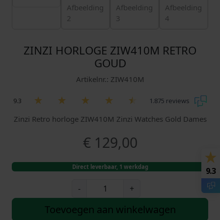
ZINZI HORLOGE ZIW410M RETRO
GOUD
Artikelnr.: ZIW410M
9.3
1.875 reviews
Zinzi Retro horloge ZIW410M Zinzi Watches Gold Dames
€
129,00
Direct leverbaar, 1 werkdag
9.3
Z
-
+
i
n
Toevoegen aan winkelwagen
z