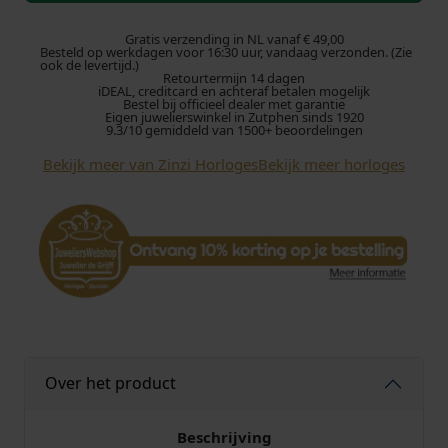
i
h
Gratis verzending in NL vanaf € 49,00
Besteld op werkdagen voor 16:30 uur, vandaag verzonden. (Zie
o
ook de levertijd.)
Retourtermijn 14 dagen
r
iDEAL, creditcard en achteraf betalen mogelijk
l
Bestel bij officieel dealer met garantie
Eigen juwelierswinkel in Zutphen sinds 1920
o
9.3/10 gemiddeld van 1500+ beoordelingen
g
Bekijk meer van Zinzi Horloges
Bekijk meer horloges
e
Z
I
W
4
1
0
M
R
e
Over het product
t
r
o
Beschrijving