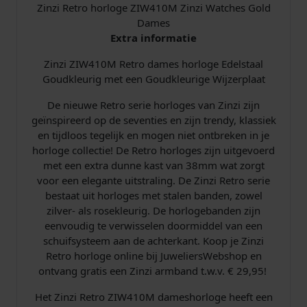
G
Zinzi Retro horloge ZIW410M Zinzi Watches Gold
o
Dames
u
Extra informatie
d
Zinzi ZIW410M Retro dames horloge Edelstaal
a
Goudkleurig met een Goudkleurige Wijzerplaat
a
n
De nieuwe Retro serie horloges van Zinzi zijn
t
geïnspireerd op de seventies en zijn trendy, klassiek
a
en tijdloos tegelijk en mogen niet ontbreken in je
l
horloge collectie! De Retro horloges zijn uitgevoerd
met een extra dunne kast van 38mm wat zorgt
voor een elegante uitstraling. De Zinzi Retro serie
bestaat uit horloges met stalen banden, zowel
zilver- als rosekleurig. De horlogebanden zijn
eenvoudig te verwisselen doormiddel van een
schuifsysteem aan de achterkant. Koop je Zinzi
Retro horloge online bij JuweliersWebshop en
ontvang gratis een Zinzi armband t.w.v. € 29,95!
Het Zinzi Retro ZIW410M dameshorloge heeft een