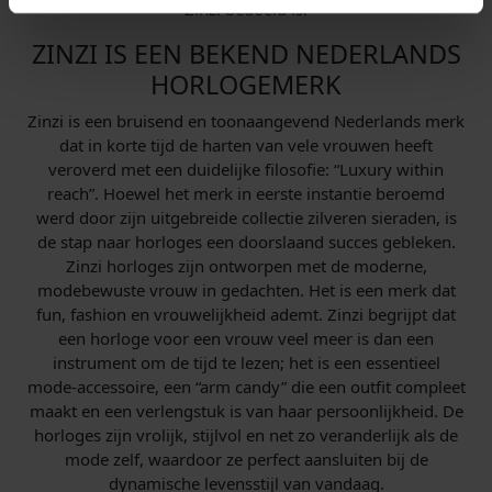
Zinzi bedoeld is.
ZINZI IS EEN BEKEND NEDERLANDS
HORLOGEMERK
Zinzi is een bruisend en toonaangevend Nederlands merk
dat in korte tijd de harten van
vele vrouwen heeft
veroverd met een duidelijke filosofie: “Luxury within
reach”. Hoewel het merk in eerste instantie beroemd
werd door zijn uitgebreide collectie zilveren sieraden, is
de stap naar horloges een doorslaand succes gebleken.
Zinzi horloges zijn ontworpen met de moderne,
modebewuste vrouw in gedachten. Het is een merk dat
fun, fashion en vrouwelijkheid ademt. Zinzi begrijpt dat
een horloge voor een vrouw veel meer is dan een
instrument om de tijd te lezen; het is een essentieel
mode-accessoire, een “arm candy” die een outfit compleet
maakt en een verlengstuk is van haar persoonlijkheid. De
horloges zijn vrolijk, stijlvol en net zo veranderlijk als de
mode zelf, waardoor ze perfect aansluiten bij de
dynamische levensstijl van vandaag.