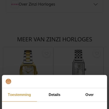
Over Zinzi Horloges
MEER VAN ZINZI HORLOGES
€
139,00
€
129,00
Toestemming
Details
Over
ZINZI HORLOGE
ZINZI HORLOGE
ZIW3033 CONTOUR
ZIW2802 SMALL