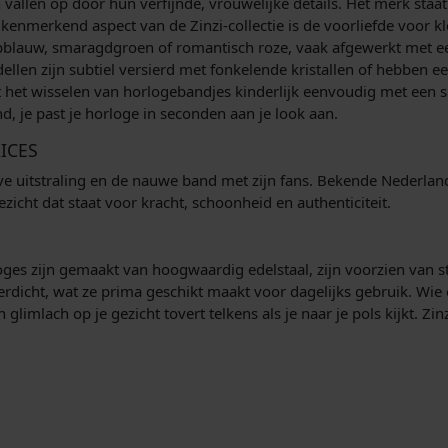
n vallen op door hun verfijnde, vrouwelijke details. Het merk staa
nmerkend aspect van de Zinzi-collectie is de voorliefde voor kleu
iepblauw, smaragdgroen of romantisch roze, vaak afgewerkt met een
ellen zijn subtiel versierd met fonkelende kristallen of hebben 
t het wisselen van horlogebandjes kinderlijk eenvoudig met een sl
d, je past je horloge in seconden aan je look aan.
ICES
tieve uitstraling en de nauwe band met zijn fans. Bekende Nederl
cht dat staat voor kracht, schoonheid en authenticiteit.
rloges zijn gemaakt van hoogwaardig edelstaal, zijn voorzien van
dicht, wat ze prima geschikt maakt voor dagelijks gebruik. Wie e
glimlach op je gezicht tovert telkens als je naar je pols kijkt. Zin