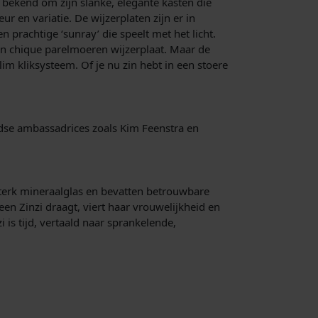
t bekend om zijn slanke, elegante kasten die
r en variatie. De wijzerplaten zijn er in
 prachtige ‘sunray’ die speelt met het licht.
een chique parelmoeren wijzerplaat. Maar de
im kliksysteem. Of je nu zin hebt in een stoere
andse ambassadrices zoals Kim Feenstra en
 sterk mineraalglas en bevatten betrouwbare
en Zinzi draagt, viert haar vrouwelijkheid en
zi is tijd, vertaald naar sprankelende,