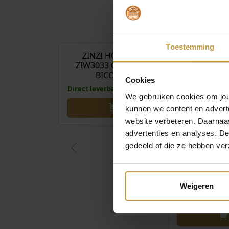
€
139,00
Toestemming
ZINZI HORLOGE
ZINZI H
ZIW3033 CONTOUR
ZIW2802
BICOLOR
ELEGANCE
Cookies
Direct leverbaar, 1 werkdag
Direct leverbaa
We gebruiken cookies om jouw
kunnen we content en advert
website verbeteren. Daarnaas
advertenties en analyses. D
gedeeld of die ze hebben ver
Weigeren