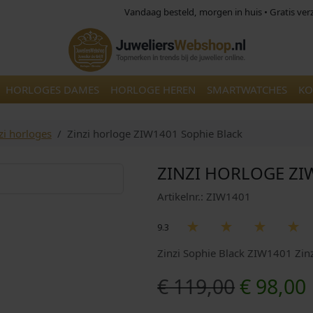
Vandaag besteld, morgen in huis • Gratis ve
HORLOGES DAMES
HORLOGE HEREN
SMARTWATCHES
KO
zi horloges
Zinzi horloge ZIW1401 Sophie Black
ZINZI HORLOGE ZI
Artikelnr.: ZIW1401
9.3
Zinzi Sophie Black ZIW1401 Zi
O
€
119,00
€
98,00