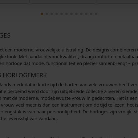
GES
 met een moderne, vrouwelijke uitstraling. De designs combineren t
ke look. Met aandacht voor kwaliteit, draagcomfort en betaalbaarh
en horloge dat mode, functionaliteit en plezier samenbrengt – pre
DS HORLOGEMERK
ands merk dat in korte tijd de harten van
vele vrouwen heeft vero
ntie beroemd werd door zijn uitgebreide collectie zilveren sierad
en met de moderne, modebewuste vrouw in gedachten. Het is een 
 vrouw veel meer is dan een instrument om de tijd te lezen; het i
lengstuk is van haar persoonlijkheid. De horloges zijn vrolijk, sti
he levensstijl van vandaag.