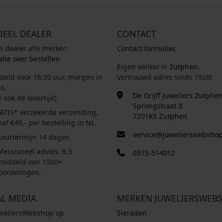
IEEL DEALER
CONTACT
el dealer alle merken
Contact formulier.
tie over bestellen
Eigen winkel in
Zutphen
.
steld voor 16:30 uur, morgen in
Vertrouwd adres sinds 1920!
s.
De Grijff Juweliers Zutphe
e ook de levertijd)
Sprongstraat 8
ATIS* verzekerde verzending,
7201KS Zutphen
af €49,- per bestelling in NL.
service@juwelierswebshop
tourtermijn 14 dagen.
fessioneel advies. 9.3
0575-514012
middeld van 1500+
oordelingen.
AL MEDIA
MERKEN JUWELIERSWEB
uweliersWebshop op
Sieraden