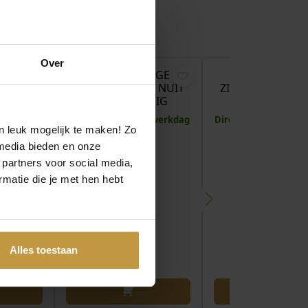
€
129,00
€
129,00
€
Over
LOGE
ZINZI HORLOGE
ZINZI HORLO
E SILVER
ZIW3134 ETOILE NUIT
ZIW3102 ETOILE
GOUDKLEURIG
SILVER
 1 werkdag
Direct leverbaar, 1 werkdag
Direct leverbaar, 1 
n leuk mogelijk te maken! Zo
media bieden en onze
 partners voor social media,
matie die je met hen hebt
Alles toestaan