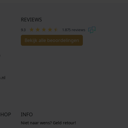
REVIEWS
9.3
1.875 reviews
Bekijk alle beoordelingen
n
.nl
SHOP
INFO
Niet naar wens? Geld retour!