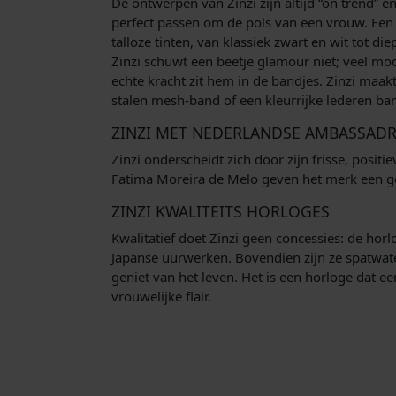
De ontwerpen van Zinzi zijn altijd “on trend” e
perfect passen om de pols van een vrouw. Een ke
talloze tinten, van klassiek zwart en wit tot d
Zinzi schuwt een beetje glamour niet; veel mod
echte kracht zit hem in de bandjes. Zinzi maak
stalen mesh-band of een kleurrijke lederen ban
ZINZI MET NEDERLANDSE AMBASSADR
Zinzi onderscheidt zich door zijn frisse, posi
Fatima Moreira de Melo geven het merk een gezi
ZINZI KWALITEITS HORLOGES
Kwalitatief doet Zinzi geen concessies: de ho
Japanse uurwerken. Bovendien zijn ze spatwater
geniet van het leven. Het is een horloge dat een 
vrouwelijke flair.