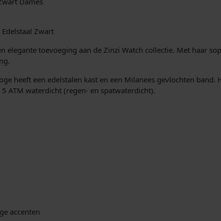
 Zwart Dames
j
i
k
Edelstaal Zwart
e
:
en elegante toevoeging aan de Zinzi Watch collectie. Met haar so
ng.
p
ge heeft een edelstalen kast en een Milanees gevlochten band. H
r
is 5 ATM waterdicht (regen- en spatwaterdicht).
i
j
s
,
w
a
s
.
ige accenten