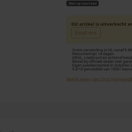
o
Niet op voorraad
r
i
s
Dit artikel is uitverkocht 
Email ons
p
i
r
Gratis verzending in NL vanaf € 49
Retourtermijn 14 dagen
iDEAL, creditcard en achteraf beta
o
Bestel bij officieel dealer met gara
Eigen juwelierswinkel in Zutphen 
9.3/10 gemiddeld van 1500+ beoo
n
Bekijk meer van Zinzi Horloges
B
k
e
i
l
j
i