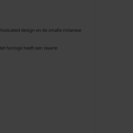
s
phisticated design en de smalle milanese
€
et horloge heeft een zwarte
9
8
0
0