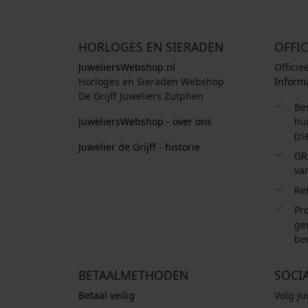
HORLOGES EN SIERADEN
OFFIC
JuweliersWebshop.nl
Officie
Horloges en Sieraden Webshop
Informa
De Grijff Juweliers Zutphen
Be
JuweliersWebshop - over ons
hui
(zi
Juwelier de Grijff - historie
GR
van
Re
Pro
ge
be
BETAALMETHODEN
SOCI
Betaal veilig
Volg J