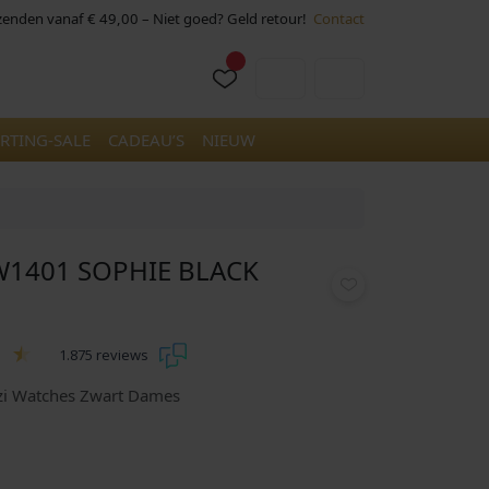
rzenden vanaf € 49,00 – Niet goed? Geld retour!
Contact
Cart
Account
RTING-SALE
CADEAU’S
NIEUW
W1401 SOPHIE BLACK
1.875 reviews
nzi Watches Zwart Dames
H