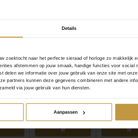
MEER VAN ZINZI HORLOGES
€
129,00
€
139,00
Details
ORLOGE
ZINZI HORLOGE
ZINZI HOR
 SMALL
ZIW3234 ETOILE
ZIW3202 ETOIL
 SILVER
GOLDPLATED
Direct leverbaar,
r, 1 werkdag
Direct leverbaar, 1 werkdag
 zoektocht naar het perfecte sieraad of horloge zo makkelijk e
enties afstemmen op jouw smaak, handige functies voor social 
t delen we informatie over jouw gebruik van onze site met onze
eze partners kunnen deze gegevens combineren met andere infor
zameld via jouw gebruik van hun diensten.
Aanpassen