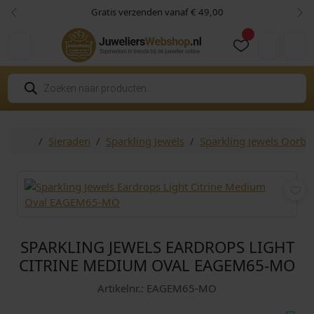
Skip to content
Skip to footer
Gratis verzenden vanaf € 49,00
Vorige
Vol
Cart
Account
P
r
o
d
u
c
Home
Sieraden
Sparkling Jewels
Sparkling Jewels Oorbe
t
e
n
z
o
e
k
e
n
SPARKLING JEWELS EARDROPS LIGHT
CITRINE MEDIUM OVAL EAGEM65-MO
Artikelnr.: EAGEM65-MO