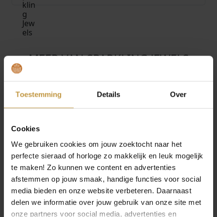
MEER VAN SPARKLING JEWELS
€
99,95
€
114,95
SPARKLING JEWELS
SPARKLING JEWELS
LIMITED ALPE
LIMITED MOEDERDAG
Toestemming
Details
Over
ARMBAND MOUNTAIN
ARMBAND PEARL
CRYSTAL …
EMAILL…
1x Direct leverbaar, 1
1x Direct leverbaar, 1
Cookies
werkdag
werkdag
We gebruiken cookies om jouw zoektocht naar het
perfecte sieraad of horloge zo makkelijk en leuk mogelijk
te maken! Zo kunnen we content en advertenties
afstemmen op jouw smaak, handige functies voor social
media bieden en onze website verbeteren. Daarnaast
delen we informatie over jouw gebruik van onze site met
onze partners voor social media, advertenties en