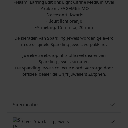
-Naam: Earring Editions Light Citrine Medium Oval
M
-Artikelnr: EAGEM65-MO
O
-Steensoort: Kwarts
a
-Kleur: licht oranje
a
-Afmeting: 15 mm bij 20 mm
n
t
De sieraden van Sparkling Jewels worden geleverd
a
in de originele Sparkling Jewels verpakking.
l
Juwelierswebshop.nl is officieel dealer van
Sparkling Jewels sieraden.
De Sparkling Jewels collectie wordt verzorgd door
officieel dealer de Grijff Juweliers Zutphen.
Specificaties
Over Sparkling Jewels