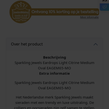
e
l
s
E
a
r
d
r
Over het product
o
p
Beschrijving
s
Sparkling Jewels Eardrops Light Citrine Medium
L
Oval EAGEM65-MO
i
Extra informatie
g
h
Sparkling Jewels Eardrops Light Citrine Medium
t
Oval EAGEM65-MO
C
i
Het Nederlandse merk Sparkling Jewels maakt
t
sieraden met een trendy en luxe uitstraling. De
r
colliers en oorsieraden zijn zelf samen te stellen.