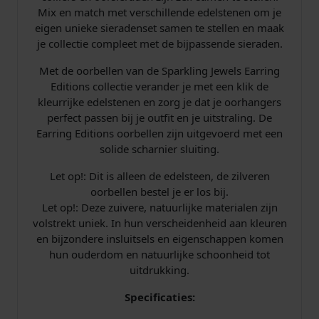
i
Mix en match met verschillende edelstenen om je
n
eigen unieke sieradenset samen te stellen en maak
e
je collectie compleet met de bijpassende sieraden.
M
e
Met de oorbellen van de Sparkling Jewels Earring
d
Editions collectie verander je met een klik de
i
kleurrijke edelstenen en zorg je dat je oorhangers
u
perfect passen bij je outfit en je uitstraling. De
m
Earring Editions oorbellen zijn uitgevoerd met een
O
solide scharnier sluiting.
v
Let op!: Dit is alleen de edelsteen, de zilveren
a
oorbellen bestel je er los bij.
l
Let op!: Deze zuivere, natuurlijke materialen zijn
E
volstrekt uniek. In hun verscheidenheid aan kleuren
A
en bijzondere insluitsels en eigenschappen komen
G
hun ouderdom en natuurlijke schoonheid tot
E
uitdrukking.
M
6
Specificaties:
5
-