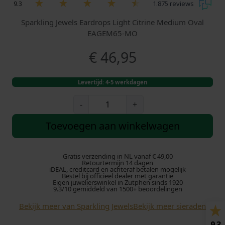
9.3
1.875 reviews
Sparkling Jewels Eardrops Light Citrine Medium Oval
EAGEM65-MO
€
46,95
Levertijd: 4-5 werkdagen
S
-
+
p
a
Toevoegen aan winkelwagen
r
k
l
Gratis verzending in NL vanaf € 49,00
Retourtermijn 14 dagen
i
iDEAL, creditcard en achteraf betalen mogelijk
Bestel bij officieel dealer met garantie
n
Eigen juwelierswinkel in Zutphen sinds 1920
g
9.3/10 gemiddeld van 1500+ beoordelingen
J
Bekijk meer van Sparkling Jewels
Bekijk meer sieraden
e
w
9.3