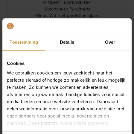
-Artikelnr: EAPEARL-HRT
-Steensoort: Parelmoer
-Kleur: Wit met parelmoerglans
-Afmeting: 15 mm bij 21 mm
De sieraden van Sparkling Jewels worden geleverd
in de originele Sparkling Jewels verpakking.
Toestemming
Details
Over
Juwelierswebshop.nl is officieel dealer van
Sparkling Jewels sieraden.
Cookies
De Sparkling Jewels collectie wordt verzorgd door
officieel dealer de Grijff Juweliers Zutphen.
We gebruiken cookies om jouw zoektocht naar het
perfecte sieraad of horloge zo makkelijk en leuk mogelijk
te maken! Zo kunnen we content en advertenties
Specificaties
afstemmen op jouw smaak, handige functies voor social
media bieden en onze website verbeteren. Daarnaast
Over Sparkling Jewels
delen we informatie over jouw gebruik van onze site met
onze partners voor social media, advertenties en
analyses. Deze partners kunnen deze gegevens
combineren met andere informatie die je met hen hebt