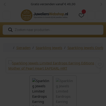
Skip to content
Skip to footer
Gratis verzenden vanaf € 49,00
Vorige
Vol
Cart
Account
P
r
o
d
u
c
Home
Sieraden
Sparkling Jewels
Sparkling Jewels Oorbe
t
e
n
z
o
e
k
e
n