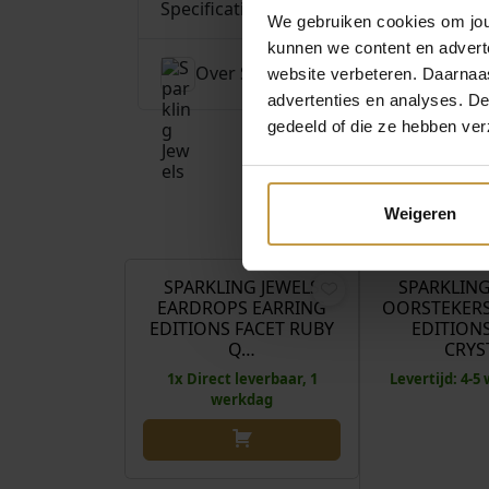
Specificaties
We gebruiken cookies om jouw
kunnen we content en advert
Over Sparkling Jewels
website verbeteren. Daarnaas
advertenties en analyses. D
gedeeld of die ze hebben ver
Weigeren
€
46,95
SPARKLING JEWELS
SPARKLING
EARDROPS EARRING
OORSTEKERS
EDITIONS FACET RUBY
EDITION
Q…
CRYS
1x Direct leverbaar, 1
Levertijd: 4-
werkdag