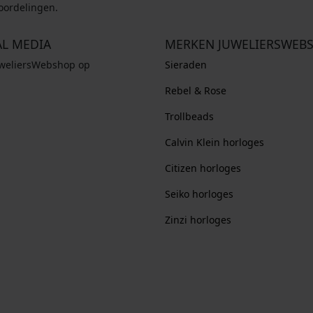
oordelingen.
AL MEDIA
MERKEN JUWELIERSWEB
uweliersWebshop op
Sieraden
Rebel & Rose
Trollbeads
Calvin Klein horloges
Citizen horloges
Seiko horloges
Zinzi horloges