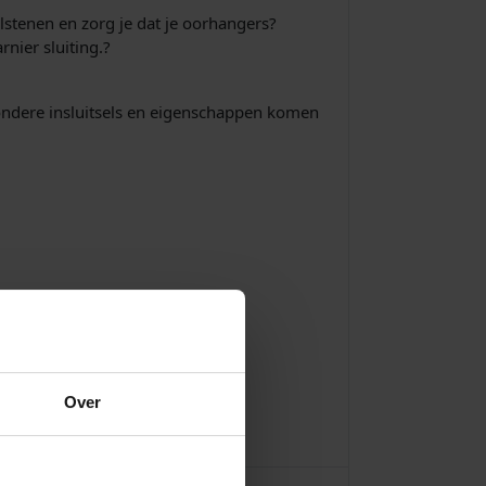
elstenen en zorg je dat je oorhangers?
rnier sluiting.?
jzondere insluitsels en eigenschappen komen
Over