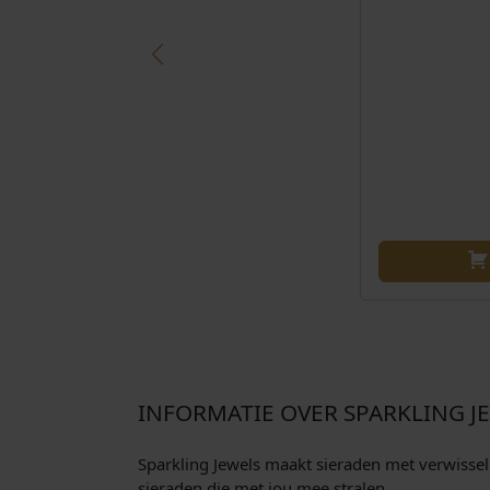
INFORMATIE OVER SPARKLING J
Sparkling Jewels maakt sieraden met verwisselba
sieraden die met jou mee stralen.