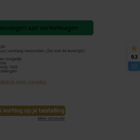
oevoegen aan winkelwagen
,00
ur, vandaag verzonden. (Zie ook de levertijd.)
9.3
len mogelijk
ntie
sinds 1920
rdelingen
s
Bekijk meer sieraden