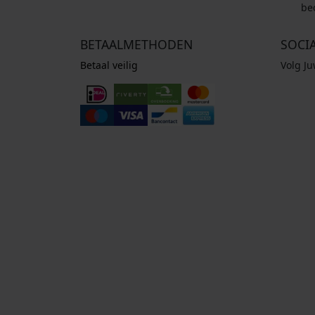
be
BETAALMETHODEN
SOCI
Betaal veilig
Volg J