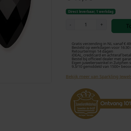
Direct leverbaar, 1 werkdag
S
-
+
T
p
a
r
Gratis verzending in NL vanaf € 49
k
Besteld op werkdagen voor 16:30 u
Retourtermijn 14 dagen
l
iDEAL, creditcard en achteraf beta
Bestel bij officieel dealer met gara
i
Eigen juwelierswinkel in Zutphen 
9.3/10 gemiddeld van 1500+ beoo
n
g
Bekijk meer van Sparkling Jewel
J
e
w
e
l
s
E
a