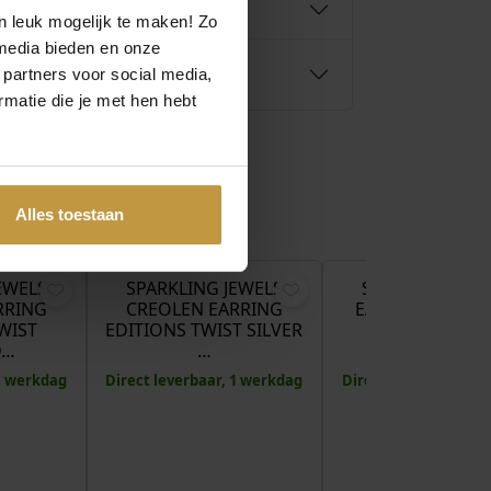
n leuk mogelijk te maken! Zo
media bieden en onze
 partners voor social media,
matie die je met hen hebt
Alles toestaan
€
54,95
€
54,95
EWELS
SPARKLING JEWELS
SPARKLING JEW
RRING
CREOLEN EARRING
EARDROPS EAR
WIST
EDITIONS TWIST SILVER
EDITIONS PEA
D…
…
BLOSSO…
 1 werkdag
Direct leverbaar, 1 werkdag
Direct leverbaar, 1 