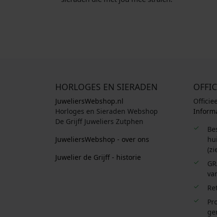
HORLOGES EN SIERADEN
OFFIC
JuweliersWebshop.nl
Officie
Horloges en Sieraden Webshop
Informa
De Grijff Juweliers Zutphen
Be
JuweliersWebshop - over ons
hui
(zi
Juwelier de Grijff - historie
GR
van
Re
Pro
ge