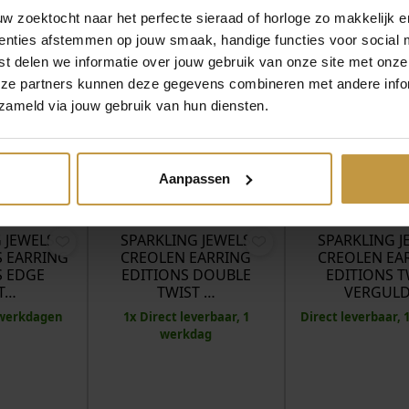
S
 zoektocht naar het perfecte sieraad of horloge zo makkelijk e
a
enties afstemmen op jouw smaak, handige functies voor social 
a
t delen we informatie over jouw gebruik van onze site met onze
n
eze partners kunnen deze gegevens combineren met andere infor
t
a
zameld via jouw gebruik van hun diensten.
l
Aanpassen
MEER VAN SPARKLING JEWELS
€
84,95
€
44,95
 JEWELS
SPARKLING JEWELS
SPARKLING J
 EARRING
CREOLEN EARRING
CREOLEN EA
S EDGE
EDITIONS DOUBLE
EDITIONS T
T…
TWIST …
VERGUL
5 werkdagen
1x Direct leverbaar, 1
Direct leverbaar,
werkdag