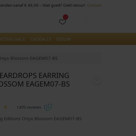
rzenden vanaf € 49,00 – Niet goed? Geld retour!
Contact
Cart
Account
RTING-SALE
CADEAU’S
NIEUW
ns Onyx Blossom EAGEM07-BS
 EARDROPS EARRING
LOSSOM EAGEM07-BS
1.875 reviews
ring Editions Onyx Blossom EAGEM07-BS