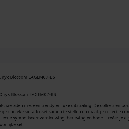
r
d
r
o
p
s
E
a
r
r
i
n
g
ns Onyx Blossom EAGEM07-BS
E
d
ns Onyx Blossom EAGEM07-BS
i
t
 sieraden met een trendy en luxe uitstraling. De colliers en oors
i
igen unieke sieradenset samen te stellen en maak je collectie 
o
ectie symboliseert vernieuwing, herleving en hoop. Creëer je eig
n
onlijke set.
s