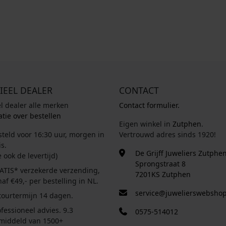
IEEL DEALER
CONTACT
el dealer alle merken
Contact formulier.
tie over bestellen
Eigen winkel in
Zutphen
.
steld voor 16:30 uur, morgen in
Vertrouwd adres sinds 1920!
s.
De Grijff Juweliers Zutphe
e ook de levertijd)
Sprongstraat 8
ATIS* verzekerde verzending,
7201KS Zutphen
af €49,- per bestelling in NL.
service@juwelierswebshop
tourtermijn 14 dagen.
fessioneel advies. 9.3
0575-514012
middeld van 1500+