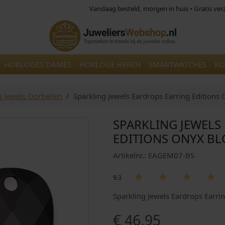
Vandaag besteld, morgen in huis • Gratis ve
HORLOGES DAMES
HORLOGE HEREN
SMARTWATCHES
KO
g Jewels Oorbellen
Sparkling Jewels Eardrops Earring Editio
SPARKLING JEWELS
EDITIONS ONYX B
Artikelnr.: EAGEM07-BS
9.3
Sparkling Jewels Eardrops Ear
€
46,95