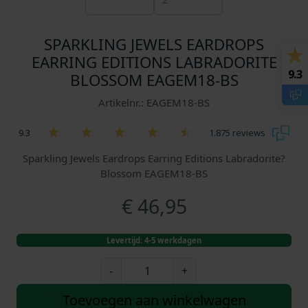
SPARKLING JEWELS EARDROPS
EARRING EDITIONS LABRADORITE
9.3
BLOSSOM EAGEM18-BS
Artikelnr.: EAGEM18-BS
9.3
1.875 reviews
Sparkling Jewels Eardrops Earring Editions Labradorite?
Blossom EAGEM18-BS
€
46,95
Levertijd: 4-5 werkdagen
S
-
+
p
a
Toevoegen aan winkelwagen