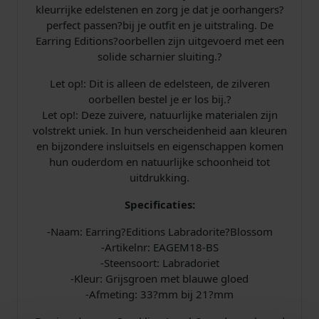
o
kleurrijke edelstenen en zorg je dat je oorhangers?
r
perfect passen?bij je outfit en je uitstraling. De
i
Earring Editions?oorbellen zijn uitgevoerd met een
t
solide scharnier sluiting.?
e
Let op!: Dit is alleen de edelsteen, de zilveren
B
oorbellen bestel je er los bij.?
l
Let op!: Deze zuivere, natuurlijke materialen zijn
o
volstrekt uniek. In hun verscheidenheid aan kleuren
s
en bijzondere insluitsels en eigenschappen komen
s
hun ouderdom en natuurlijke schoonheid tot
o
uitdrukking.
m
E
Specificaties:
A
G
-Naam: Earring?Editions Labradorite?Blossom
E
-Artikelnr: EAGEM18-BS
M
-Steensoort: Labradoriet
1
-Kleur: Grijsgroen met blauwe gloed
8
-Afmeting: 33?mm bij 21?mm
-