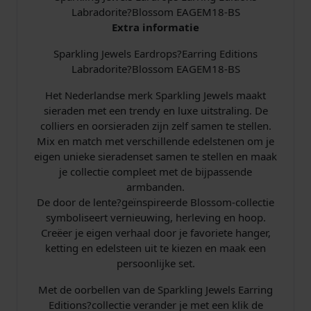
Labradorite?Blossom EAGEM18-BS
a
Extra informatie
r
r
Sparkling Jewels Eardrops?Earring Editions
i
Labradorite?Blossom EAGEM18-BS
n
g
Het Nederlandse merk Sparkling Jewels maakt
E
sieraden met een trendy en luxe uitstraling. De
d
colliers en oorsieraden zijn zelf samen te stellen.
i
Mix en match met verschillende edelstenen om je
t
eigen unieke sieradenset samen te stellen en maak
i
je collectie compleet met de bijpassende
o
armbanden.
n
De door de lente?geïnspireerde Blossom-collectie
s
symboliseert vernieuwing, herleving en hoop.
L
Creëer je eigen verhaal door je favoriete hanger,
a
ketting en edelsteen uit te kiezen en maak een
b
persoonlijke set.
r
a
Met de oorbellen van de Sparkling Jewels Earring
d
Editions?collectie verander je met een klik de