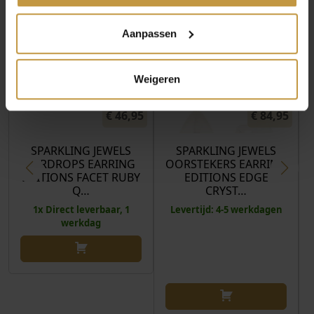
Aanpassen
Weigeren
€
46,95
€
84,95
SPARKLING JEWELS
SPARKLING JEWELS
EARDROPS EARRING
OORSTEKERS EARRING
EDITIONS FACET RUBY
EDITIONS EDGE
Q…
CRYST…
1x Direct leverbaar, 1
Levertijd: 4-5 werkdagen
werkdag