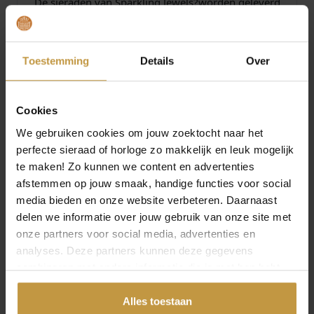
B
De sieraden van Sparkling Jewels?worden geleverd
S
in de originele Sparkling Jewels verpakking.
a
Juwelierswebshop.nl is officieel dealer van
a
Sparkling Jewels?sieraden.
Toestemming
Details
Over
n
De Sparkling Jewels?collectie wordt verzorgd door
t
officieel dealer de Grijff Juweliers Zutphen.
a
l
Cookies
We gebruiken cookies om jouw zoektocht naar het
Specificaties
perfecte sieraad of horloge zo makkelijk en leuk mogelijk
te maken! Zo kunnen we content en advertenties
Over Sparkling Jewels
afstemmen op jouw smaak, handige functies voor social
media bieden en onze website verbeteren. Daarnaast
delen we informatie over jouw gebruik van onze site met
onze partners voor social media, advertenties en
analyses. Deze partners kunnen deze gegevens
combineren met andere informatie die je met hen hebt
MEER VAN SPARKLING JEWELS
gedeeld of die ze hebben verzameld via jouw gebruik van
hun diensten.
Alles toestaan