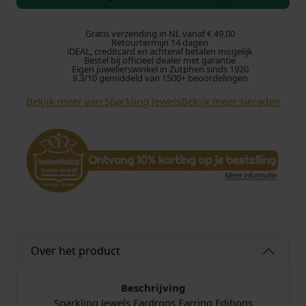
r
k
l
Gratis verzending in NL vanaf € 49,00
Retourtermijn 14 dagen
i
iDEAL, creditcard en achteraf betalen mogelijk
Bestel bij officieel dealer met garantie
n
Eigen juwelierswinkel in Zutphen sinds 1920
g
9.3/10 gemiddeld van 1500+ beoordelingen
J
Bekijk meer van Sparkling Jewels
Bekijk meer sieraden
e
w
e
l
s
E
a
r
d
r
Over het product
o
p
Beschrijving
s
Sparkling Jewels Eardrops Earring Editions
E