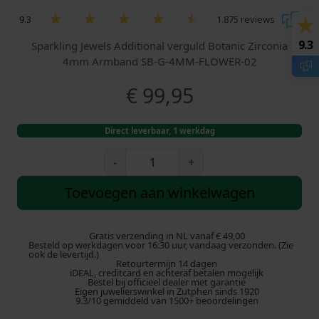
9.3
1.875 reviews
9.3
Sparkling Jewels Additional verguld Botanic Zirconia
4mm Armband SB-G-4MM-FLOWER-02
€
99,95
Direct leverbaar, 1 werkdag
S
-
+
p
a
Toevoegen aan winkelwagen
r
k
l
Gratis verzending in NL vanaf € 49,00
Besteld op werkdagen voor 16:30 uur, vandaag verzonden. (Zie
i
ook de levertijd.)
Retourtermijn 14 dagen
n
iDEAL, creditcard en achteraf betalen mogelijk
g
Bestel bij officieel dealer met garantie
Eigen juwelierswinkel in Zutphen sinds 1920
J
9.3/10 gemiddeld van 1500+ beoordelingen
e