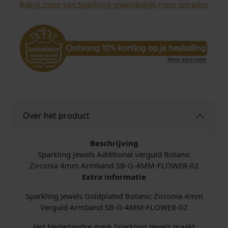
Bekijk meer van Sparkling Jewels
Bekijk meer sieraden
w
e
l
s
B
o
t
a
n
i
Over het product
c
Z
i
Beschrijving
r
Sparkling Jewels Additional verguld Botanic
c
Zirconia 4mm Armband SB-G-4MM-FLOWER-02
o
Extra informatie
n
Sparkling Jewels Goldplated Botanic Zirconia 4mm
i
Verguld Armband SB-G-4MM-FLOWER-02
a
A
Het Nederlandse merk Sparkling Jewels maakt