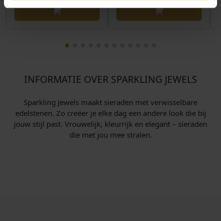
INFORMATIE OVER SPARKLING JEWELS
Sparkling Jewels maakt sieraden met verwisselbare
edelstenen. Zo creëer je elke dag een andere look die bij
jouw stijl past. Vrouwelijk, kleurrijk en elegant – sieraden
die met jou mee stralen.