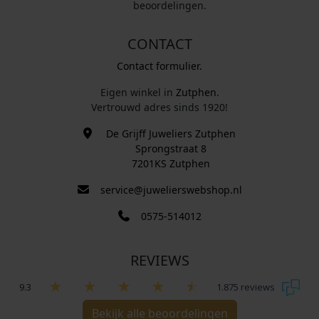
beoordelingen.
CONTACT
Contact formulier.
Eigen winkel in
Zutphen
.
Vertrouwd adres sinds 1920!
De Grijff Juweliers Zutphen
Sprongstraat 8
7201KS Zutphen
service@juwelierswebshop.nl
0575-514012
REVIEWS
9.3
1.875 reviews
Bekijk alle beoordelingen