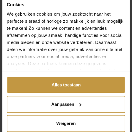
Cookies
We gebruiken cookies om jouw zoektocht naar het
MEER VAN SPARKLING JEWELS
perfecte sieraad of horloge zo makkelijk en leuk mogelijk
te maken! Zo kunnen we content en advertenties
afstemmen op jouw smaak, handige functies voor social
media bieden en onze website verbeteren. Daarnaast
delen we informatie over jouw gebruik van onze site met
onze partners voor social media, advertenties en
analyses. Deze partners kunnen deze gegevens
combineren met andere informatie die je met hen hebt
gedeeld of die ze hebben verzameld via jouw gebruik van
€
99,95
€
114,95
hun diensten.
Alles toestaan
SPARKLING JEWELS
SPARKLING JEWELS
LIMITED ALPE
LIMITED MOEDERDAG
Aanpassen
ARMBAND MOUNTAIN
ARMBAND PEARL
CRYSTAL …
EMAILL…
1x Direct leverbaar, 1
1x Direct leverbaar, 1
Weigeren
werkdag
werkdag