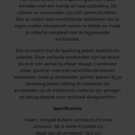
r
sieraden met een trendy en luxe uitstraling. De
m
colliers en oorsieraden zijn zelf samen te stellen.
b
Mix en match met verschillende edelstenen om je
a
eigen unieke sieradenset samen te stellen en maak
n
je collectie compleet met de bijpassende
d
armbanden.
S
B
Mix en match met de Sparkling Jewels Additionals
-
collectie. Deze verfijnde armbanden zijn het leukst
G
als je er een aantal bij elkaar draagt. Combineer
-
zilver, goud en rose met verschillende kleuren
4
edelstenen zodat je armbanden perfect passen bij je
M
Sparkling Jewels ketting en oorbellen.De
M
armbanden uit de Additionals collectie zijn geregen
-
op stevig elastiek voor optimaal draagcomfort.
F
L
Specificaties:
O
-Naam: Verguld Botanic Armband Zirconia
W
-Artikelnr: SB-G-4MM-FLOWER-02
E
-Maat van de armband: 18,5 cm
R