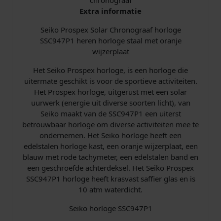
h
Extra informatie
r
Seiko Prospex Solar Chronograaf horloge
o
SSC947P1 heren horloge staal met oranje
n
wijzerplaat
o
g
Het Seiko Prospex horloge, is een horloge die
r
uitermate geschikt is voor de sportieve activiteiten.
a
Het Prospex horloge, uitgerust met een solar
a
uurwerk (energie uit diverse soorten licht), van
f
Seiko maakt van de SSC947P1 een uiterst
H
betrouwbaar horloge om diverse activiteiten mee te
o
ondernemen. Het Seiko horloge heeft een
r
edelstalen horloge kast, een oranje wijzerplaat, een
l
blauw met rode tachymeter, een edelstalen band en
o
een geschroefde achterdeksel. Het Seiko Prospex
g
SSC947P1 horloge heeft krasvast saffier glas en is
e
10 atm waterdicht.
a
a
Seiko horloge SSC947P1
n