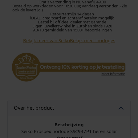
P
Gratis verzending in NL vanaf € 49,00
Besteld op werkdagen voor 16:30 uur, vandaag verzonden. (Zie
r
ook de levertijd.)
Retourtermijn 14 dagen
o
iDEAL, creditcard en achteraf betalen mogelijk
s
Bestel bij officieel dealer met garantie
Eigen juwelierswinkel in Zutphen sinds 1920
p
9.3/10 gemiddeld van 1500+ beoordelingen
e
Bekijk meer van Seiko
Bekijk meer horloges
x
S
S
C
9
4
7
P
1
S
Over het product
o
l
a
Beschrijving
r
Seiko Prospex horloge SSC947P1 heren solar
C
chronograaf