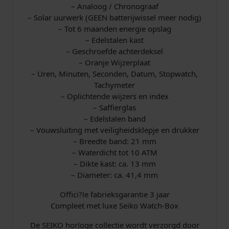
t
– Analoog / Chronograaf
a
– Solar uurwerk (GEEN batterijwissel meer nodig)
l
– Tot 6 maanden energie opslag
– Edelstalen kast
– Geschroefde achterdeksel
– Oranje Wijzerplaat
– Uren, Minuten, Seconden, Datum, Stopwatch,
Tachymeter
– Oplichtende wijzers en index
– Saffierglas
– Edelstalen band
– Vouwsluiting met veiligheidsklepje en drukker
– Breedte band: 21 mm
– Waterdicht tot 10 ATM
– Dikte kast: ca. 13 mm
– Diameter: ca. 41,4 mm
Offici?le fabrieksgarantie 3 jaar
Compleet met luxe Seiko Watch-Box
De SEIKO horloge collectie wordt verzorgd door