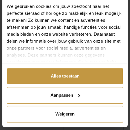
We gebruiken cookies om jouw zoektocht naar het
perfecte sieraad of horloge zo makkelijk en leuk mogelijk
te maken! Zo kunnen we content en advertenties
MEER VAN SEIKO
afstemmen op jouw smaak, handige functies voor social
O
H
€
750,00
€
790,00
€
698,00
media bieden en onze website verbeteren. Daarnaast
o
u
delen we informatie over jouw gebruik van onze site met
r
i
SEIKO PROSPEX
SEIKO PROSPEX
Aanbieding!
onze partners voor social media, advertenties en
SSC961P1 SOLAR
SSC941P1 SOLAR
s
d
analyses. Deze partners kunnen deze gegevens
CHRONOGRAAF
CHRONOGRAAF
p
i
HORLOGE
HORLOGE
combineren met andere informatie die je met hen hebt
r
g
gedeeld of die ze hebben verzameld via jouw gebruik van
Levertijd: 4-5 werkdagen
1x Direct leverbaar, 1
o
e
werkdag
hun diensten.
Alles toestaan
n
p
k
r
e
i
Aanpassen
l
j
i
s
j
i
Weigeren
k
s
e
: