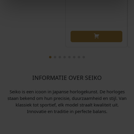
p
€
r
i
6
j
9
s
8
w
,
a
0
s
0
:
.
€
INFORMATIE OVER SEIKO
7
9
Seiko is een icoon in Japanse horlogekunst. De horloges
staan bekend om hun precisie, duurzaamheid en stijl. Van
0
klassiek tot sportief, elk model straalt kwaliteit uit.
,
Innovatie en traditie in perfecte balans.
0
0
.