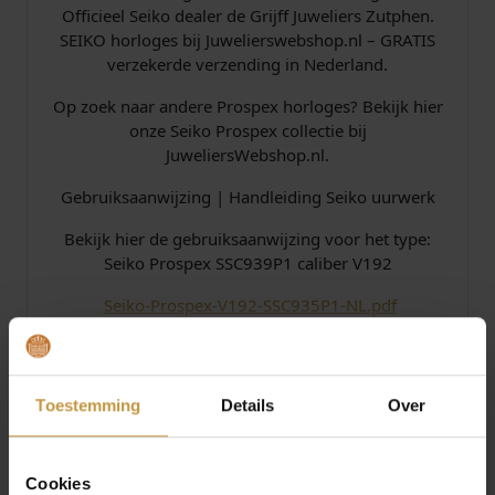
Officieel Seiko dealer de Grijff Juweliers Zutphen.
SEIKO horloges bij Juwelierswebshop.nl – GRATIS
verzekerde verzending in Nederland.
Op zoek naar andere Prospex horloges? Bekijk hier
onze Seiko Prospex collectie bij
JuweliersWebshop.nl.
Gebruiksaanwijzing | Handleiding Seiko uurwerk
Bekijk hier de gebruiksaanwijzing voor het type:
Seiko Prospex SSC939P1 caliber V192
​​
Seiko-Prospex-V192-SSC935P1-NL.pdf
Specificaties
Toestemming
Details
Over
Over Seiko
Cookies