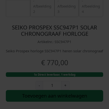
SEIKO PROSPEX SSC947P1 SOLAR
CHRONOGRAAF HORLOGE
Artikelnr.: SSC947P1
Seiko Prospex horloge SSC947P1 heren solar chronograaf
€
770,00
1x Direct leverbaar, 1 werkdag
S
-
+
e
i
Toevoegen aan winkelwagen
k
o