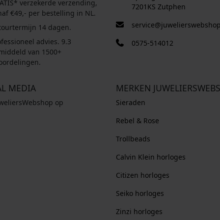
ATIS* verzekerde verzending,
7201KS Zutphen
af €49,- per bestelling in NL.
service@juwelierswebshop
tourtermijn 14 dagen.
fessioneel advies. 9.3
0575-514012
middeld van 1500+
oordelingen.
AL MEDIA
MERKEN JUWELIERSWEB
uweliersWebshop op
Sieraden
Rebel & Rose
Trollbeads
Calvin Klein horloges
Citizen horloges
Seiko horloges
Zinzi horloges