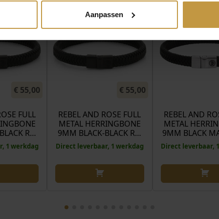
Aanpassen
€
55,00
€
55,00
ROSE FULL
REBEL AND ROSE FULL
REBEL AND RO
RINGBONE
METAL HERRINGBONE
METAL HERRI
BLACK R…
9MM BLACK-BLACK R…
9MM BLACK M
r, 1 werkdag
Direct leverbaar, 1 werkdag
Direct leverbaar,