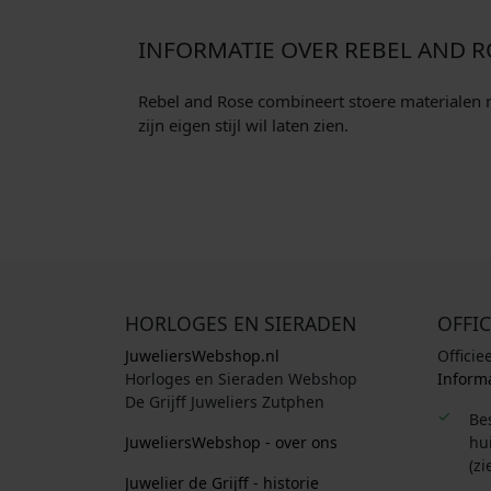
INFORMATIE OVER REBEL AND R
Rebel and Rose combineert stoere materialen me
zijn eigen stijl wil laten zien.
HORLOGES EN SIERADEN
OFFIC
JuweliersWebshop.nl
Officie
Horloges en Sieraden Webshop
Informa
De Grijff Juweliers Zutphen
Be
JuweliersWebshop - over ons
hui
(zi
Juwelier de Grijff - historie