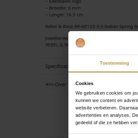
– Edelstalen logo
– Breedte: 6 mm
– Lengte: 16.5 cm
Rebel & Rose RR-60125-S-S Indian Spring
Juwelierswebshop.nl is officieel dealer Re
REBEL & ROSE armbanden van natuursteen 
Toestemming
Specificaties
Cookies
Over Rebel and Rose
We gebruiken cookies om jouw
kunnen we content en advert
website verbeteren. Daarnaas
advertenties en analyses. D
gedeeld of die ze hebben ver