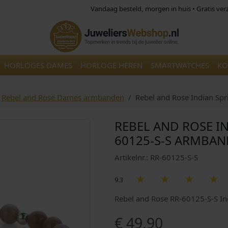
Vandaag besteld, morgen in huis • Gratis ve
HORLOGES DAMES
HORLOGE HEREN
SMARTWATCHES
KO
Rebel and Rose Dames armbanden
Rebel and Rose Indian S
REBEL AND ROSE I
60125-S-S ARMBAN
Artikelnr.: RR-60125-S-S
9.3
Rebel and Rose RR-60125-S-S 
€
49,90