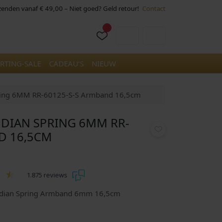
rzenden vanaf € 49,00 – Niet goed? Geld retour!
Contact
Cart
Account
RTING-SALE
CADEAU’S
NIEUW
pring 6MM RR-60125-S-S Armband 16,5cm
NDIAN SPRING 6MM RR-
D 16,5CM
1.875 reviews
Indian Spring Armband 6mm 16,5cm