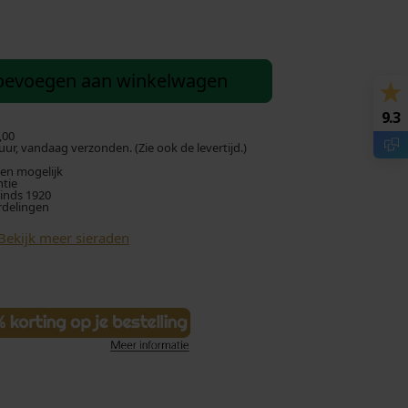
oevoegen aan winkelwagen
9.3
,00
ur, vandaag verzonden. (Zie ook de levertijd.)
len mogelijk
ntie
sinds 1920
rdelingen
Bekijk meer sieraden