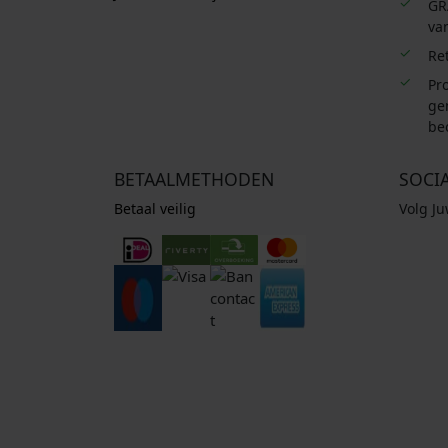
GR
van
Re
Pro
ge
be
BETAALMETHODEN
SOCI
Betaal veilig
Volg J