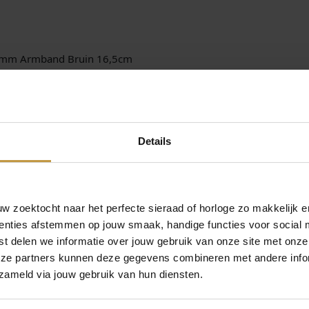
S
A
r
m
 6mm Armband Bruin 16,5cm
b
bel & Rose armbanden en sieraden – Rebel & Rose armbanden onli
a
voor dames en heren – GRATIS verzending in NEDERLAND vanaf E
n
d
1
Details
6
,
5
c
m
 zoektocht naar het perfecte sieraad of horloge zo makkelijk e
a
enties afstemmen op jouw smaak, handige functies voor social 
a
t delen we informatie over jouw gebruik van onze site met onze
n
eze partners kunnen deze gegevens combineren met andere infor
t
zameld via jouw gebruik van hun diensten.
a
MEER VAN REBEL AND ROSE
l