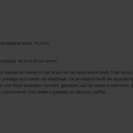
n
S
p
r
i
n
g
ing Armband 6mm 16,5cm
6
M
M
 Armband 16,5cm Bruin 6mm
R
R
r dames en heren in het bruin uit de serie More Balls Than Mos
-
/ vintage roze tinten en edelstaal. De armband heeft als eyecatch
6
bel and Rose bracelets worden gemaakt van de beste materialen. 
0
 combineren met andere juwelen en diverse outfits.
1
2
5
-
S
-