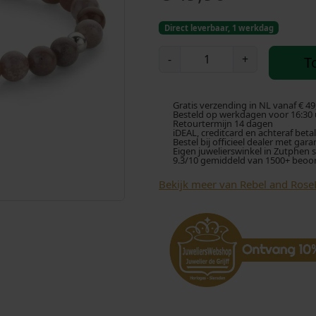
Direct leverbaar, 1 werkdag
R
-
+
T
e
b
e
Gratis verzending in NL vanaf € 49
l
Besteld op werkdagen voor 16:30 u
Retourtermijn 14 dagen
a
iDEAL, creditcard en achteraf beta
Bestel bij officieel dealer met gara
n
Eigen juwelierswinkel in Zutphen 
9.3/10 gemiddeld van 1500+ beoo
d
R
Bekijk meer van Rebel and Rose
o
s
e
I
n
d
i
a