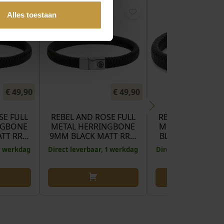
Alles toestaan
€
49,90
€
49,90
SE FULL
REBEL AND ROSE FULL
REBEL AND ROSE
NGBONE
METAL HERRINGBONE
METAL HERRING
ATT RR…
9MM BLACK MATT RR…
BLACK BLACK RR
 1 werkdag
Direct leverbaar, 1 werkdag
Direct leverbaar, 1 