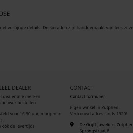
OSE
t verfijnde details. De sieraden zijn handgemaakt van leer, zilve
IEEL DEALER
CONTACT
el dealer alle merken
Contact formulier.
tie over bestellen
Eigen winkel in
Zutphen
.
steld voor 16:30 uur, morgen in
Vertrouwd adres sinds 1920!
s.
De Grijff Juweliers Zutphe
e ook de levertijd)
Sprongstraat 8