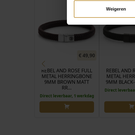
Weigeren
€
49,90
REBEL AND ROSE FULL
REBEL AND 
METAL HERRINGBONE
METAL HER
9MM BROWN MATT
9MM BLACK-
RR…
Direct leverbaa
Direct leverbaar, 1 werkdag