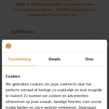
REBEL & ROSE armbanden van natuursteen
M
voor dames en heren – GRATIS verzending in
A
NEDERLAND vanaf Euro 49,- !
r
m
b
Specificaties
a
n
d
Over Rebel and Rose
1
7
,
Toestemming
Details
Over
5
c
m
Cookies
MEER VAN REBEL AND ROSE
a
We gebruiken cookies om jouw zoektocht naar het
a
perfecte sieraad of horloge zo makkelijk en leuk mogelijk
n
te maken! Zo kunnen we content en advertenties
t
a
afstemmen op jouw smaak, handige functies voor social
l
media bieden en onze website verbeteren. Daarnaast