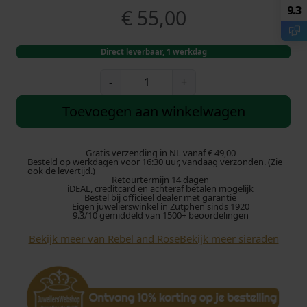
9.3
€
55,00
Direct leverbaar, 1 werkdag
R
-
+
e
b
Toevoegen aan winkelwagen
e
l
a
Gratis verzending in NL vanaf € 49,00
Besteld op werkdagen voor 16:30 uur, vandaag verzonden. (Zie
n
ook de levertijd.)
Retourtermijn 14 dagen
d
iDEAL, creditcard en achteraf betalen mogelijk
R
Bestel bij officieel dealer met garantie
Eigen juwelierswinkel in Zutphen sinds 1920
o
9.3/10 gemiddeld van 1500+ beoordelingen
s
Bekijk meer van Rebel and Rose
Bekijk meer sieraden
e
F
u
l
l