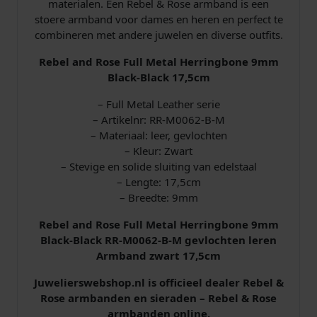
materialen. Een Rebel & Rose armband is een
l
stoere armband voor dames en heren en perfect te
a
combineren met andere juwelen en diverse outfits.
c
k
Rebel and Rose Full Metal Herringbone 9mm
-
Black-Black 17,5cm
B
l
– Full Metal Leather​ serie
a
– Artikelnr: RR-M0062-B-M
c
– Materiaal: leer, gevlochten
k
– Kleur: Zwart
R
– Stevige en solide sluiting van edelstaal
R
– Lengte: 17,5cm
-
– Breedte: 9mm
M
0
Rebel and Rose Full Metal Herringbone 9mm
0
Black-Black RR-M0062-B-M gevlochten leren
6
Armband zwart 17,5cm
2
Juwelierswebshop.nl is officieel dealer Rebel &
-
Rose armbanden en sieraden – Rebel & Rose
B
armbanden online.
-