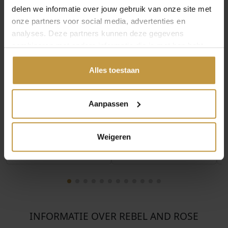
delen we informatie over jouw gebruik van onze site met
onze partners voor social media, advertenties en
analyses. Deze partners kunnen deze gegevens
combineren met andere informatie die je met hen hebt
€
49,90
€
55,00
gedeeld of die ze hebben verzameld via jouw gebruik van
hun diensten.
Alles toestaan
REBEL AND ROSE FULL
REBEL AND ROSE FULL
METAL HERRINGBONE
METAL HERRINGBONE
9MM BROWN MATT
9MM BLACK-BLACK R…
RR…
Aanpassen
Direct leverbaar, 1
Direct leverbaar, 1
werkdag
werkdag
Weigeren
INFORMATIE OVER REBEL AND ROSE