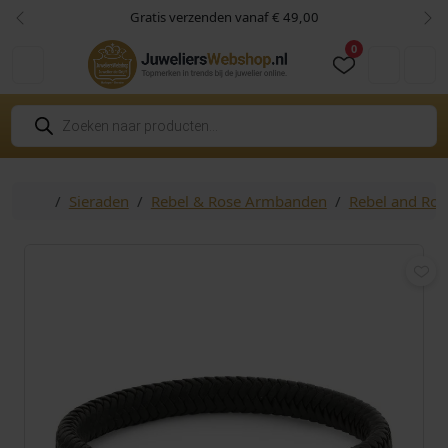
Skip to content
Skip to footer
Gratis verzenden vanaf € 49,00
Vorige
Vol
0
Cart
Account
P
r
o
d
u
c
Home
Sieraden
Rebel & Rose Armbanden
Rebel and Ro
t
e
n
z
o
e
k
e
n