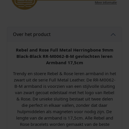
M
e
t
a
l
Over het product
H
e
r
Rebel and Rose Full Metal Herringbone 9mm
r
Black-Black RR-M0062-B-M gevlochten leren
i
Armband 17,5cm
n
Trendy en stoere Rebel & Rose leren armband in het
g
zwart uit de serie Full Metal Leather​. De RR-M0062-
b
B-M armband is voorzien van een stijlvolle sluiting
o
van zwart gecoat edelstaal met het logo van Rebel
n
& Rose. De unieke sluiting bestaat uit twee delen
e
die perfect in elkaar vallen, zonder dat daar
9
hulpmiddelen als magneten voor nodig zijn. De
m
lengte van de armband is 17,5cm. Alle Rebel and
m
Rose bracelets worden gemaakt van de beste
B