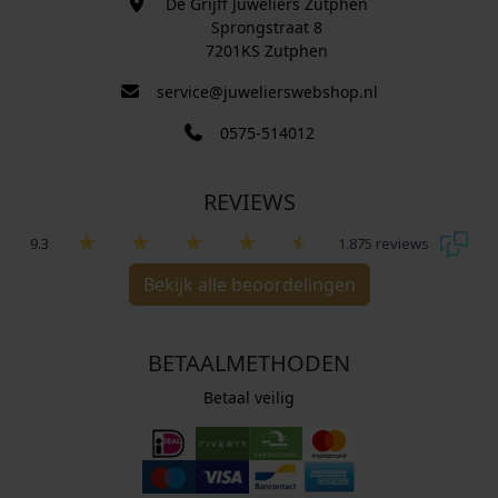
De Grijff Juweliers Zutphen
Sprongstraat 8
7201KS Zutphen
service@juwelierswebshop.nl
0575-514012
REVIEWS
9.3
1.875 reviews
Bekijk alle beoordelingen
BETAALMETHODEN
Betaal veilig