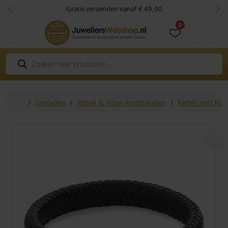
Skip to content
Skip to footer
Gratis verzenden vanaf € 49,00
Vorige
Vol
0
Cart
Account
P
r
o
d
u
c
Home
Sieraden
Rebel & Rose Armbanden
Rebel and Ro
t
e
n
z
o
e
k
e
n