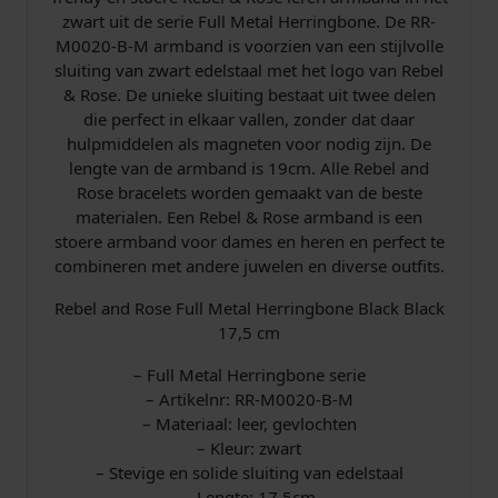
e
zwart uit de serie Full Metal Herringbone​. De RR-
B
M0020-B-M armband is voorzien van een stijlvolle
l
sluiting van zwart edelstaal met het logo van Rebel
a
& Rose. De unieke sluiting bestaat uit twee delen
c
die perfect in elkaar vallen, zonder dat daar
k
hulpmiddelen als magneten voor nodig zijn. De
B
lengte van de armband is 19cm. Alle Rebel and
l
Rose bracelets worden gemaakt van de beste
a
materialen. Een Rebel & Rose armband is een
c
stoere armband voor dames en heren en perfect te
k
combineren met andere juwelen en diverse outfits.
R
R
Rebel and Rose Full Metal Herringbone Black Black
-
17,5 cm
M
0
– Full Metal Herringbone​ serie
0
– Artikelnr: RR-M0020-B-M
2
– Materiaal: leer, gevlochten
0
– Kleur: zwart
-
– Stevige en solide sluiting van edelstaal
B
– Lengte: 17,5cm