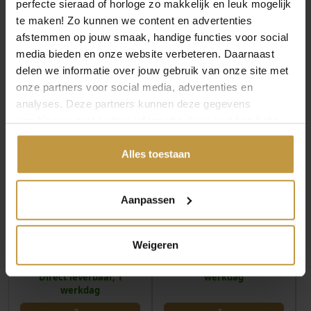
perfecte sieraad of horloge zo makkelijk en leuk mogelijk
l
te maken! Zo kunnen we content en advertenties
MEER VAN REBEL AND ROSE
afstemmen op jouw smaak, handige functies voor social
media bieden en onze website verbeteren. Daarnaast
delen we informatie over jouw gebruik van onze site met
onze partners voor social media, advertenties en
analyses. Deze partners kunnen deze gegevens
combineren met andere informatie die je met hen hebt
gedeeld of die ze hebben verzameld via jouw gebruik van
hun diensten.
Alles toestaan
€
49,90
€
55,00
Aanpassen
REBEL AND ROSE FULL
REBEL AND ROSE FULL
METAL HERRINGBONE
METAL HERRINGBONE
9MM BROWN MATT
9MM BLACK-BLACK R…
Weigeren
RR…
Direct leverbaar, 1
Direct leverbaar, 1
werkdag
werkdag