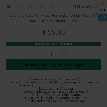
9.3
1.875 reviews
9.3
Rebel and Rose Full Metal Herringbone Black Black RR-
M0020-B-M Armband 17,5cm
€
55,00
Direct leverbaar, 1 werkdag
R
-
+
e
b
Toevoegen aan winkelwagen
e
l
a
Gratis verzending in NL vanaf € 49,00
Besteld op werkdagen voor 16:30 uur, vandaag verzonden. (Zie
n
ook de levertijd.)
Retourtermijn 14 dagen
d
iDEAL, creditcard en achteraf betalen mogelijk
R
Bestel bij officieel dealer met garantie
Eigen juwelierswinkel in Zutphen sinds 1920
o
9.3/10 gemiddeld van 1500+ beoordelingen
s