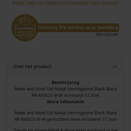
Bekijk meer van Rebel and Rose
Bekijk meer sieraden
e
F
u
l
l
M
e
t
a
l
Over het product
H
e
r
Beschrijving
r
Rebel and Rose Full Metal Herringbone Black Black
i
RR-M0020-B-M Armband 17,5cm
n
Extra informatie
g
Rebel and Rose Full Metal Herringbone Black Black
b
RR-M0020-B-M gevlochten leren Armband 17,5cm
o
n
Trendy en stoere Rebel & Rose leren armband in het