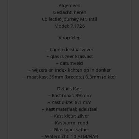
a
Algemeen
l
Geslacht: heren
Collectie: Journey Mr. Trail
Model: P.1726
Voordelen
– band edelstaal zilver
– glas is zeer krasvast
– datumveld
– wijzers en index lichten op in donker
– maat kast 39mm (breedte) 8.3mm (dikte)
Details Kast
– Kast maat: 39 mm
– Kast dikte: 8.3 mm
– Kast materiaal: edelstaal
– Kast kleur: zilver
– Kastvorm: rond
– Glas type: saffier
– Waterdicht: 10 ATM/BAR