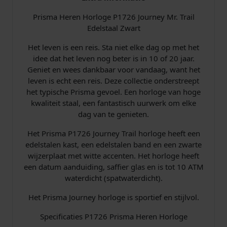
n
Prisma Heren Horloge P1726 Journey Mr. Trail
e
Edelstaal Zwart
y
M
Het leven is een reis. Sta niet elke dag op met het
r
idee dat het leven nog beter is in 10 of 20 jaar.
.
Geniet en wees dankbaar voor vandaag, want het
T
leven is echt een reis. Deze collectie onderstreept
r
het typische Prisma gevoel. Een horloge van hoge
a
kwaliteit staal, een fantastisch uurwerk om elke
i
dag van te genieten.
l
Z
Het Prisma P1726 Journey Trail horloge heeft een
w
edelstalen kast, een edelstalen band en een zwarte
a
wijzerplaat met witte accenten. Het horloge heeft
r
een datum aanduiding, saffier glas en is tot 10 ATM
t
waterdicht (spatwaterdicht).
a
a
Het Prisma Journey horloge is sportief en stijlvol.
n
Specificaties P1726 Prisma Heren Horloge
t