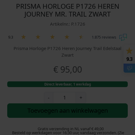
PRISMA HORLOGE P1726 HEREN
JOURNEY MR. TRAIL ZWART
Artikelnr.: P.1726
9.3
1.875 reviews
Prisma Horloge P1726 Heren Journey Trail Edelstaal
Zwart
9.3
€
95,00
Direct leverbaar, 1 werkdag
P
-
+
r
i
Toevoegen aan winkelwagen
s
m
a
Gratis verzending in NL vanaf € 49,00
Besteld op werkdagen voor 16:30 uur, vandaag verzonden. (Zie
H