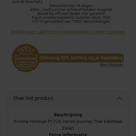
ook de levertijd.)
Retourtermijn 14 dagen
o
iDEAL, creditcard en achteraf betalen mogelijk
r
Bestel bij officieel dealer met garantie
Eigen juwelierswinkel in Zutphen sinds 1920
l
9.3/10 gemiddeld van 1500+ beoordelingen
o
Bekijk meer van Prisma Horloges
Bekijk meer horloges
g
e
P
1
7
2
6
H
e
r
Over het product
e
n
J
Beschrijving
o
Prisma Horloge P1726 Heren Journey Trail Edelstaal
u
Zwart
r
Extra informatie