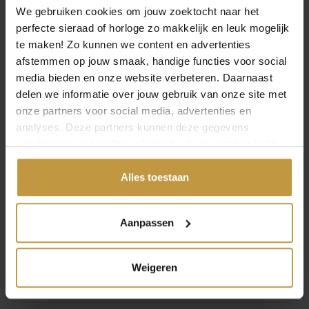
Uurwerk
We gebruiken cookies om jouw zoektocht naar het
– Functies: analoog met datum
perfecte sieraad of horloge zo makkelijk en leuk mogelijk
– Uurwerk: Miyota (2105 )
te maken! Zo kunnen we content en advertenties
– Energiebron uurwerk: quartz
afstemmen op jouw smaak, handige functies voor social
-2 jaar fabrieksgarantie
media bieden en onze website verbeteren. Daarnaast
– Levering in originele Prisma watch-box
delen we informatie over jouw gebruik van onze site met
onze partners voor social media, advertenties en
JuweliersWebshop is officieel dealer en
analyses. Deze partners kunnen deze gegevens
verkooppunt van PRISMA horloges voor dames en
combineren met andere informatie die je met hen hebt
heren.
Prisma horloges voor dames en heren bij
gedeeld of die ze hebben verzameld via jouw gebruik van
Juwelierswebshop.nl – GRATIS verzekerde
hun diensten.
Alles toestaan
verzending in Nederland.
Aanpassen
Specificaties
Weigeren
Over Prisma Horloges